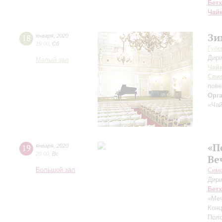
Бет
Чай
Зи
18
января
,
2020
19:00
,
Сб
Губе
Дири
Малый зал
Чай
Сви
пове
Орг
«Чай
«П
19
января
,
2020
20:00
,
Вс
Ве
Большой зал
Симф
Дири
Бет
«Меч
Конц
Поло