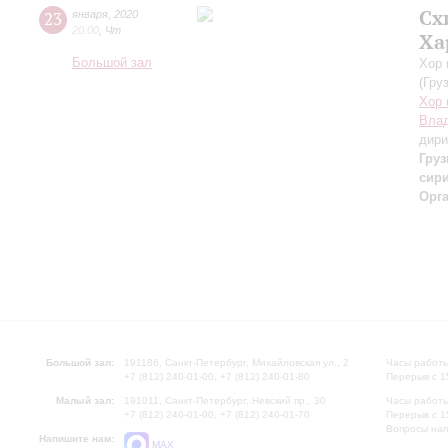
Сх
23
января
,
2020
20:00
,
Чт
Ха
Большой зал
Хор 
(Гру
Хор 
Влад
дири
Гру
сир
Орг
Большой зал:
191186, Санкт-Петербург, Михайловская ул., 2
Часы работы
+7 (812) 240-01-00, +7 (812) 240-01-80
Перерыв с 1
Малый зал:
191011, Санкт-Петербург, Невский пр., 30
Часы работы
+7 (812) 240-01-00, +7 (812) 240-01-70
Перерыв с 1
Вопросы на
Напишите нам:
MAX