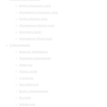
Билеты Большого зала
Абонементы Большого зала
Билеты Малого зала
Абонементы Малого зала
Как купить билет
Абонементы Музитория
О филармонии
Маэстро Темирканов
Правовая информация
Оркестры
Планы залов
Структура
Как добраться
Визит в филармонию
История
Библиотека