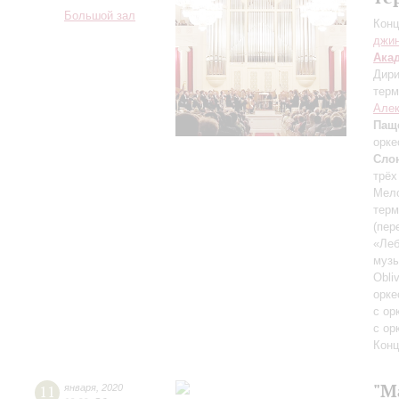
Большой зал
Конц
джи
Ака
Дири
терм
Але
Пащ
орке
Сло
трёх
Мело
терм
(пер
«Леб
музы
Obli
орке
с ор
с ор
Конц
"M
11
января
,
2020