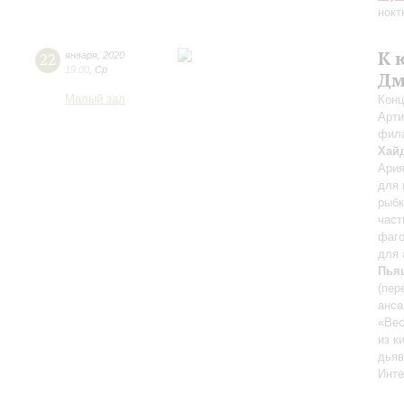
нокт
К 
22
января
,
2020
19:00
,
Ср
Дм
Малый зал
Конц
Арти
фил
Хай
Ария
для 
рыб
част
фаго
для 
Пья
(пер
анса
«Вес
из к
дьяв
Инте