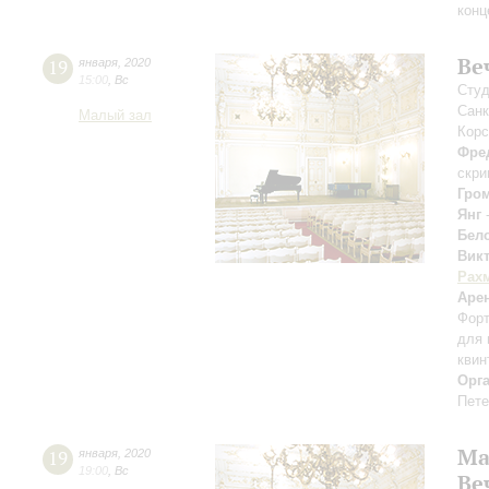
конц
Ве
19
января
,
2020
15:00
,
Вс
Cтуд
Санк
Малый зал
Корс
Фре
скри
Гро
Янг
Бел
Вик
Рах
Аре
Форт
для 
квин
Орг
Пете
Ма
19
января
,
2020
19:00
,
Вс
Ве