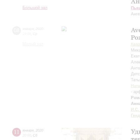
Ан
Большой зал
Пья
Анге
Av
08
января
,
2020
19:00
,
Ср
Ро
Малый зал
Квар
Мих
Екат
Але
Ант
Детс
Тат
Ната
- ар
Ром
Анн
И.С.
Ген
Уд
11
января
,
2020
20:00
,
Сб
те