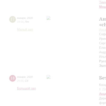
Тимч
Моц
Ан
17
января
,
2020
19:00
,
Пт
«с
Малый зал
Анс
Соф
Ирин
Сер
Еле
Анд
Иль
Рус
Эшп
Бе
18
января
,
2020
20:00
,
Сб
Конц
Большой зал
К 25
Ака
Дири
фор