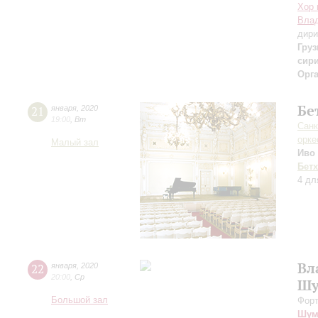
Хор 
Влад
дири
Гру
сир
Орг
Бе
21
января
,
2020
19:00
,
Вт
Санк
орке
Малый зал
Иво
Бет
4 дл
Вл
22
января
,
2020
20:00
,
Ср
Шу
Большой зал
Форт
Шум