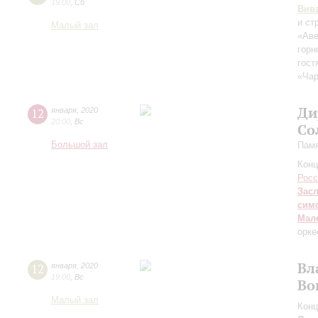
19:00
,
Сб
Вив
и ст
Малый зал
«Ав
горн
гост
«Ча
Ди
12
января
,
2020
20:00
,
Вс
Со
Большой зал
Памя
Конц
Росс
Зас
сим
Мал
орке
Вл
12
января
,
2020
19:00
,
Вс
Во
Малый зал
Конц