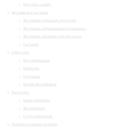
Ресторан и кафе
Фестивали и гастроли
Фестиваль «Площадь Искусств»
Фестиваль «Музыкальная коллекция»
Фестиваль «Барокко в белую ночь»
Гастроли
СМИ о нас
Все публикации
Рецензии
Интервью
Время Шостаковича
Партнеры
Наши партнеры
Фотогалерея
Стать партнером
Просветительские проекты