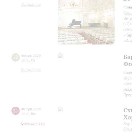
Малый зал
Конц
Сен
Интр
(«Са
орке
«Ка
«Ха
Ба
20
января
,
2020
19:00
,
Пн
Фо
Малый зал
Конц
Шуб
«Апп
мом
Прог
Сх
21
января
,
2020
20:00
,
Вт
Ха
Большой зал
Хор 
(Гру