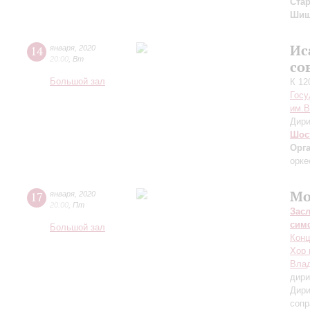
Ста
Шиш
Ис
14
января
,
2020
20:00
,
Вт
со
Большой зал
К 12
Госу
им.В
Дири
Шос
Орг
орке
Мо
17
января
,
2020
20:00
,
Пт
Зас
сим
Большой зал
Конц
Хор 
Влад
дири
Дири
сопр