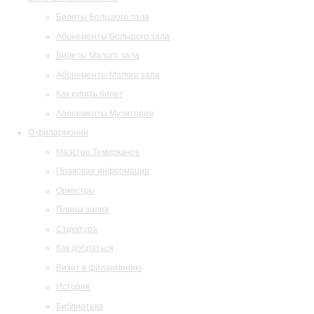
Билеты Большого зала
Абонементы Большого зала
Билеты Малого зала
Абонементы Малого зала
Как купить билет
Абонементы Музитория
О филармонии
Маэстро Темирканов
Правовая информация
Оркестры
Планы залов
Структура
Как добраться
Визит в филармонию
История
Библиотека