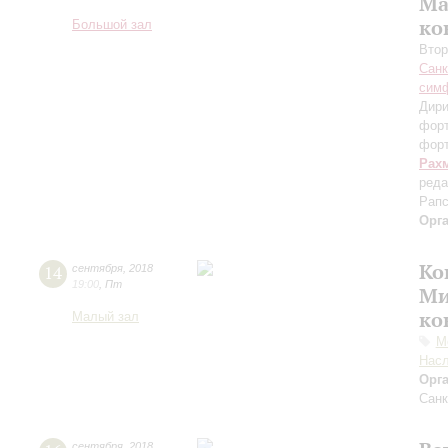
Ма
ко
Большой зал
Втор
Санк
симф
Дири
фор
фор
Рах
реда
Рапс
Орг
Ко
14
сентября
,
2018
19:00
,
Пт
Ми
ко
Малый зал
М
Нас
Орг
Санк
сентября
,
2018