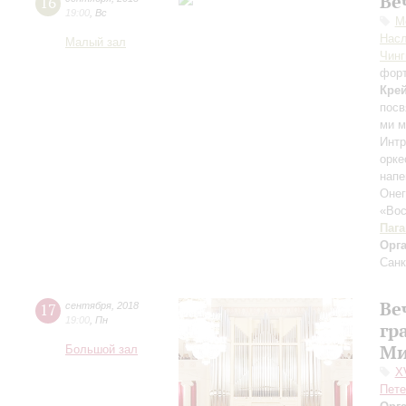
Ве
16
19:00
,
Вс
М
Нас
Малый зал
Чинг
фор
Кре
посв
ми 
Интр
орк
нап
Оне
«Вос
Паг
Орг
Санк
Ве
17
сентября
,
2018
19:00
,
Пн
гр
Ми
Большой зал
X
Пете