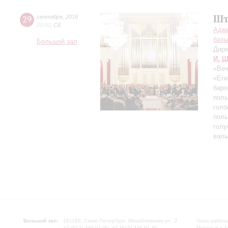
Шт
29
сентября
,
2018
20:00
,
Сб
Адми
базы
Большой зал
Дири
И. Ш
«Веч
«Еги
баро
поль
голо
поль
голу
валь
Большой зал:
191186, Санкт-Петербург, Михайловская ул., 2
Часы работы
+7 (812) 240-01-00, +7 (812) 240-01-80
Перерыв с 1