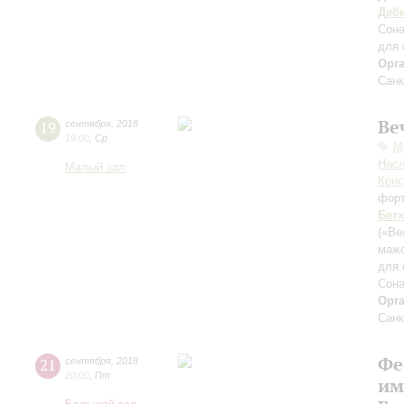
Деб
Сона
для 
Орг
Санк
Ве
19
сентября
,
2018
19:00
,
Ср
М
Нас
Малый зал
Крис
фор
Бет
(«Ве
маж
для 
Сона
Орг
Санк
Фе
21
сентября
,
2018
20:00
,
Пт
им