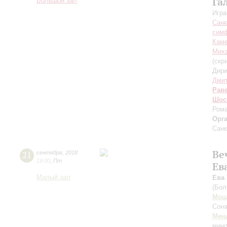
Га
Большой зал
Игра
Санк
симф
Каме
Миха
(скр
Дири
Дмит
Рав
Шос
Рома
Орг
Санк
Ве
21
сентября
,
2018
19:00
,
Пт
Ев
Малый зал
Ева
(Бол
Моц
Сона
Мен
мино