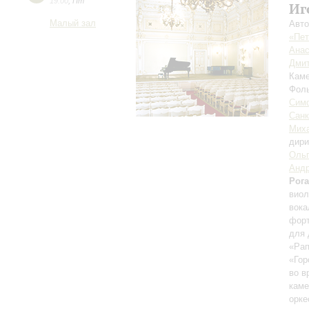
19:00
,
Пт
Иг
Малый зал
Авто
«Пет
Анас
Дмит
Каме
Фоль
Симф
Санк
Миха
дири
Ольг
Андр
Рог
виол
вока
форт
для 
«Рап
«Гор
во в
каме
орке