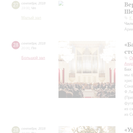
Ве
27
сентября
,
2018
19:00
,
Чт
Ше
Малый зал
К
Чил
Арии
«Б
28
сентября
,
2018
20:00
,
Пт
ст
Большой зал
О
Андр
Бах
мы б
хрис
Сона
Ф.Ли
(При
фуга
из с
из С
«У
28
сентября
,
2018