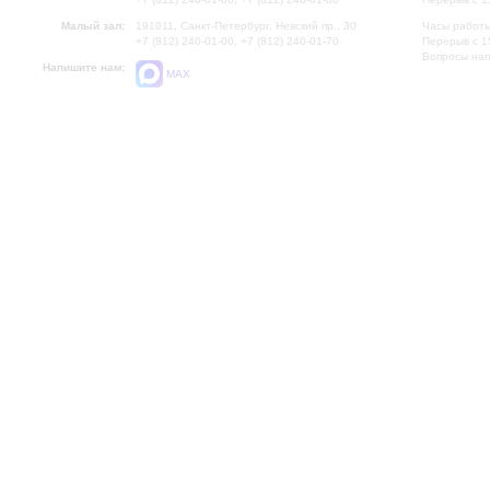
Малый зал:
191011, Санкт-Петербург, Невский пр., 30
Часы работы
+7 (812) 240-01-00, +7 (812) 240-01-70
Перерыв с 1
Вопросы на
Напишите нам:
MAX