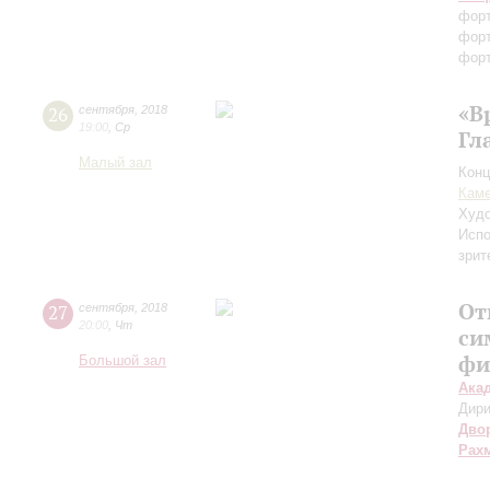
фор
фор
форт
«В
26
сентября
,
2018
19:00
,
Ср
Гл
Малый зал
Конц
Каме
Худо
Испо
зрит
От
27
сентября
,
2018
20:00
,
Чт
си
фи
Большой зал
Ака
Дири
Дво
Рах