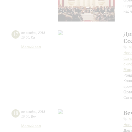
Орг
подд
насл
Ди
17
сентября
,
2018
19:00
,
Пн
Со
Малый зал
М
Нас
Санк
симф
Моц
Ронд
Конц
врем
Орг
Санк
Ве
18
сентября
,
2018
19:00
,
Вт
М
Нас
Малый зал
Дав