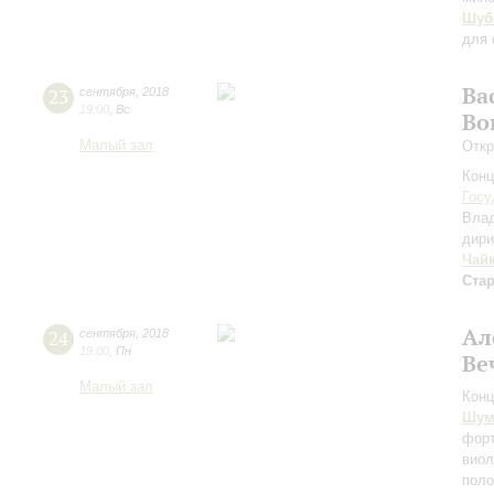
Шуб
для 
Ва
23
сентября
,
2018
19:00
,
Вс
Во
Малый зал
Откр
Конц
Госу
Вла
дири
Чай
Ста
Ал
24
сентября
,
2018
19:00
,
Пн
Ве
Малый зал
Конц
Шум
форт
виол
пол