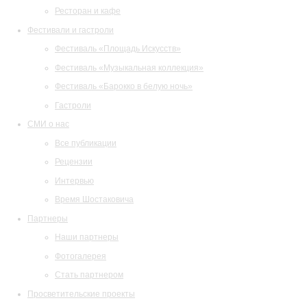
Ресторан и кафе
Фестивали и гастроли
Фестиваль «Площадь Искусств»
Фестиваль «Музыкальная коллекция»
Фестиваль «Барокко в белую ночь»
Гастроли
СМИ о нас
Все публикации
Рецензии
Интервью
Время Шостаковича
Партнеры
Наши партнеры
Фотогалерея
Стать партнером
Просветительские проекты