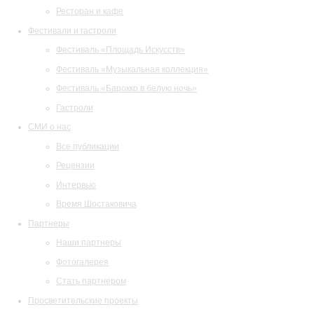
Ресторан и кафе
Фестивали и гастроли
Фестиваль «Площадь Искусств»
Фестиваль «Музыкальная коллекция»
Фестиваль «Барокко в белую ночь»
Гастроли
СМИ о нас
Все публикации
Рецензии
Интервью
Время Шостаковича
Партнеры
Наши партнеры
Фотогалерея
Стать партнером
Просветительские проекты