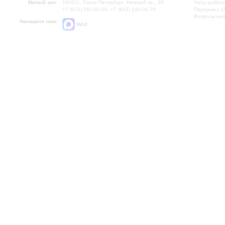
Малый зал:
191011, Санкт-Петербург, Невский пр., 30
Часы работы
+7 (812) 240-01-00, +7 (812) 240-01-70
Перерыв с 1
Вопросы на
Напишите нам:
MAX