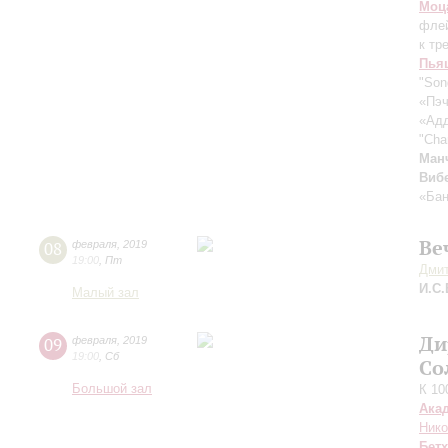
Моц
фле
к тр
Пья
"Son
«Пэч
«Адд
"Cha
Ман
Виб
«Бан
Ве
08
февраля
,
2019
19:00
,
Пт
Дмит
И.С.
Малый зал
Ди
09
февраля
,
2019
19:00
,
Сб
Со
Большой зал
К 10
Ака
Нико
Бет