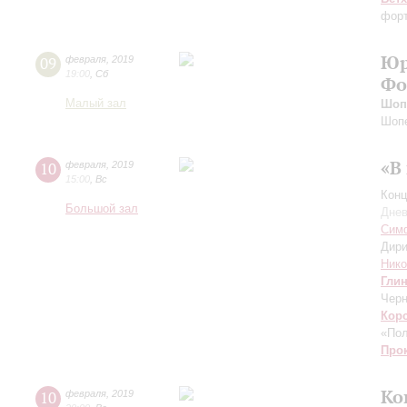
форт
Юр
09
февраля
,
2019
19:00
,
Сб
Фо
Малый зал
Шоп
Шоп
«В
10
февраля
,
2019
15:00
,
Вс
Конц
Большой зал
Днев
Симф
Дири
Нико
Гли
Черн
Кор
«Пол
Про
Ко
10
февраля
,
2019