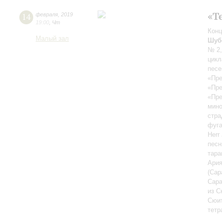
«Т
14
февраля
,
2019
19:00
,
Чт
Конц
Малый зал
Шуб
№ 2,
цикл
песе
«Пре
«Пре
«Пре
мино
стра
фуга
Herr
песн
тара
Ария
(Сар
Сара
из С
Сюит
тетр