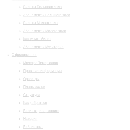
Билеты Большого зала
Абонементы Большого зала
Билеты Малого зала
Абонементы Малого зала
Как купить билет
Абонементы Музитория
О филармонии
Маэстро Темирканов
Правовая информация
Оркестры
Планы залов
Структура
Как добраться
Визит в филармонию
История
Библиотека