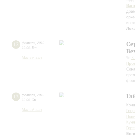
Ваг
драм
орке
инф
Лок
Се
12
февраля
,
2019
19:00
,
Вт
Ве
Малый зал
К
Про
Сона
прел
форт
Га
13
февраля
,
2019
19:00
,
Ср
Конц
Малый зал
Геор
Нови
Куня
Горя
Евг