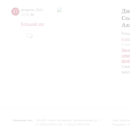
Ди
17
февраля
,
2019
20:00
,
Вс
Со
Ах
Большой зал
Конц
и ег
К ю
Зас
сим
Шуб
Сим
виол
Большой зал:
191186, Санкт-Петербург, Михайловская ул., 2
Часы работы
+7 (812) 240-01-00, +7 (812) 240-01-80
Перерыв с 1