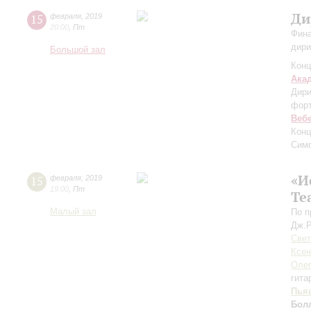
Ди
15
февраля
,
2019
20:00
,
Пт
Фина
дири
Большой зал
Конц
Ака
Дири
фор
Веб
Конц
Сим
«И
15
февраля
,
2019
19:00
,
Пт
Те
Малый зал
По п
Дж.Р
Свет
Ксен
Оле
гита
Пья
Бол