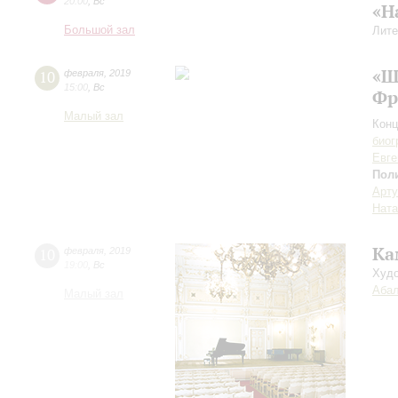
20:00
,
Вс
«Н
Большой зал
Лите
«Ш
10
февраля
,
2019
15:00
,
Вс
Фр
Малый зал
Конц
биог
Евге
Пол
Арту
Ната
Ка
10
февраля
,
2019
19:00
,
Вс
Худо
Аба
Малый зал