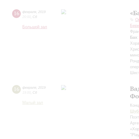
«Б
16
февраля
,
2019
20:00
,
Сб
О
Бер
Большой зал
Фран
Бах
Хора
Хрис
мино
Ронд
опер
Шест
Ва
16
февраля
,
2019
19:00
,
Сб
Фо
Малый зал
Конц
Шуб
Поэт
Арге
«Хо
"Pla