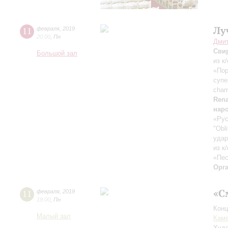
Лу
11
февраля
,
2019
20:00
,
Пн
Дмит
Сви
Большой зал
из к
«Пор
супе
cham
Rena
нар
«Рус
"Obl
удар
из к
«Пес
Орг
«С
11
февраля
,
2019
19:00
,
Пн
Конц
Малый зал
Каме
Худо