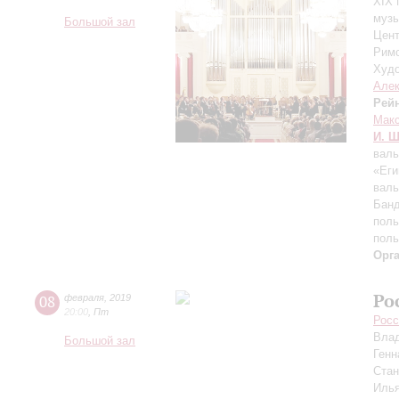
XIX 
муз
Большой зал
Цент
Римс
Худо
Алек
Рей
Макс
И. Ш
валь
«Еги
валь
Банд
поль
поль
Орг
Ро
08
февраля
,
2019
20:00
,
Пт
Росс
Вла
Большой зал
Генн
Ста
Иль