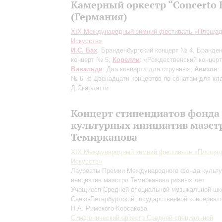
Камерный оркестр “Concerto 
(Германия)
XIX Международный зимний фестиваль «Площа
Искусств»
И.С. Бах
: Бранденбургский концерт № 4, Бранде
концерт № 5;
Корелли
: «Рождественский концерт
Вивальди
: Два концерта для струнных;
Авизон
:
№ 6 из Двенадцати концертов по сонатам для кл
Д.Скарлатти
Концерт стипендиатов фонда
культурных инициатив маэст
Темирканова
XIX Международный зимний фестиваль «Площа
Искусств»
Лауреаты Премии Международного фонда культ
инициатив маэстро Темирканова разных лет
Учащиеся Средней специальной музыкальной ш
Санкт-Петербургской государственной консерват
Н.А. Римского-Корсакова
Симфонический оркестр Средней специальной