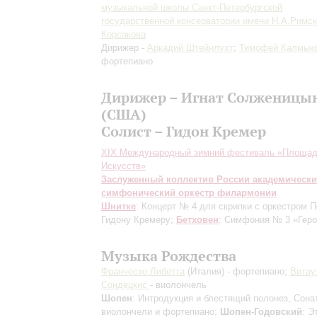
музыкальной школы Санкт-Петербургской
государственной консерватории имени Н.А.Римск
Корсакова
Дирижер -
Аркадий Штейнлухт
;
Тимофей Калмык
фортепиано
Дирижер – Игнат Солженицы
(США)
Солист – Гидон Кремер
XIX Международный зимний фестиваль «Площа
Искусств»
Заслуженный коллектив России академическ
симфонический оркестр филармонии
Шнитке
: Концерт № 4 для скрипки с оркестром
П
Гидону Кремеру
;
Бетховен
: Симфония № 3 «Геро
Музыка Рождества
Франческо Либетта
(Италия) - фортепиано;
Витау
Сондецкис
- виолончель
Шопен
: Интродукция и блестящий полонез, Сона
виолончели и фортепиано;
Шопен-Годовский
: 