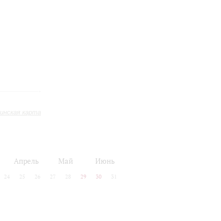
инская карта
Апрель
Май
Июнь
24
25
26
27
28
29
30
31