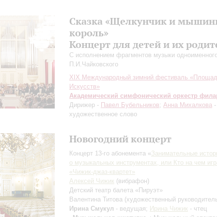
Сказка «Щелкунчик и мыши
король»
Концерт для детей и их родит
C исполнением фрагментов музыки одноименного
П.И.Чайковского
XIX Международный зимний фестиваль «Площа
Искусств»
Академический симфонический оркестр фил
Дирижер -
Павел Бубельников
;
Анна Михалкова
-
художественное слово
Новогодний концерт
Концерт 13-го абонемента «
Занимательные истор
о музыкальных инструментах, или Кто на чем игр
«Чижик-джаз-квартет»
Алексей Чижик
(вибрафон)
Детский театр балета «Пируэт»
Валентина Титова
(художественный руководител
Ирина Смукул
- ведущая;
Ирина Чижик
- чтец