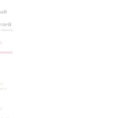
ный
елей
 балета
дь
армонии
ии
ает
»
ь)