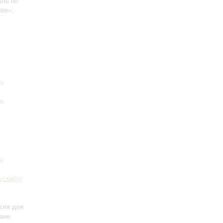
кль по
рке»;
дь
ь
,
дь
ускайте
сия для
ране
,