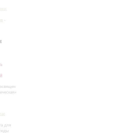
ого-
ов
-
н
дь
ий
освящен
ическая»
тас
та для
Этюды