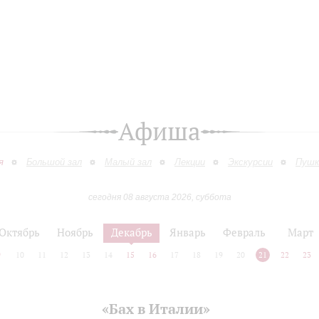
Афиша
я
Большой зал
Малый зал
Лекции
Экскурсии
Пушк
сегодня 08 августа 2026, суббота
Октябрь
Ноябрь
Декабрь
Январь
Февраль
Март
9
10
11
12
13
14
15
16
17
18
19
20
21
22
23
«Бах в Италии»