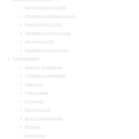
Билеты Большого зала
Абонементы Большого зала
Билеты Малого зала
Абонементы Малого зала
Как купить билет
Абонементы Музитория
О филармонии
Маэстро Темирканов
Правовая информация
Оркестры
Планы залов
Структура
Как добраться
Визит в филармонию
История
Библиотека