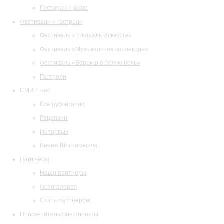
Ресторан и кафе
Фестивали и гастроли
Фестиваль «Площадь Искусств»
Фестиваль «Музыкальная коллекция»
Фестиваль «Барокко в белую ночь»
Гастроли
СМИ о нас
Все публикации
Рецензии
Интервью
Время Шостаковича
Партнеры
Наши партнеры
Фотогалерея
Стать партнером
Просветительские проекты