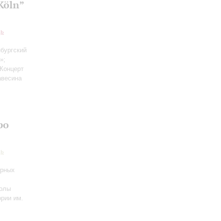
Köln”
дь
нбургский
»;
 Концерт
авесина
ро
дь
урных
колы
ории им.