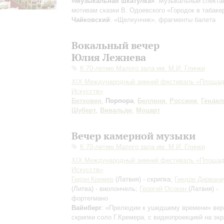
«Музыкальная шкатулка»
: Музыкальный спекта
мотивам сказки В. Одоевского «Городок в табаке
Чайковский
: «Щелкунчик», фрагменты балета
Вокальный вечер
Юлия Лежнева
К 70-летию Малого зала им. М.И. Глинки
XIX Международный зимний фестиваль «Площа
Искусств»
Бетховен
,
Порпора
,
Беллини
,
Россини
,
Гендел
Шуберт
,
Вивальди
,
Моцарт
Вечер камерной музыки
К 70-летию Малого зала им. М.И. Глинки
XIX Международный зимний фестиваль «Площа
Искусств»
Гидон Кремер
(Латвия) - скрипка;
Гиедре Дирвана
(Литва) - виолончель;
Георгий Осокин
(Латвия) -
фортепиано
Вайнберг
: «Прелюдии к ушедшему времени»
вер
скрипки соло Г.Кремера, с видеопроекцией на эк