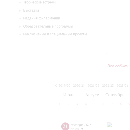
Творческие встречи
Выставки
Издания филармонии
Образовательные программы
Инклюзивные и специальные проекты
Все событи
2019/20
2020/21
2021/22
2022/23
2023/24
2024/25
2025/26
2026/27
Июль
Август
Сентябрь
1
2
3
4
5
6
7
8
21
декабря
,
2018
20:00
,
Пт