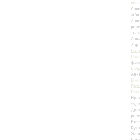
обла
Санк
«Син
Анас
режи
Теат
Анн
Хор 
Пётр
Поли
фор
Бобр
Анн
Мин
Пах
Роза
Ири
худо
Дро
реж
Ели
Куз
Усп
Боге