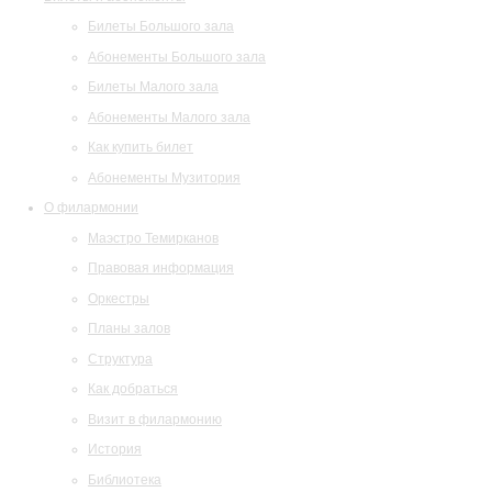
Билеты Большого зала
Абонементы Большого зала
Билеты Малого зала
Абонементы Малого зала
Как купить билет
Абонементы Музитория
О филармонии
Маэстро Темирканов
Правовая информация
Оркестры
Планы залов
Структура
Как добраться
Визит в филармонию
История
Библиотека