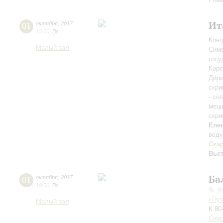
Ит
01
октября
,
2017
15:00
,
Вс
Конц
Малый зал
Симф
госу
Корс
Дири
скри
- со
мецц
скри
Еле
веду
Ска
Вье
Ба
01
октября
,
2017
19:00
,
Вс
Ф
«Пут
Малый зал
К 80
Симф