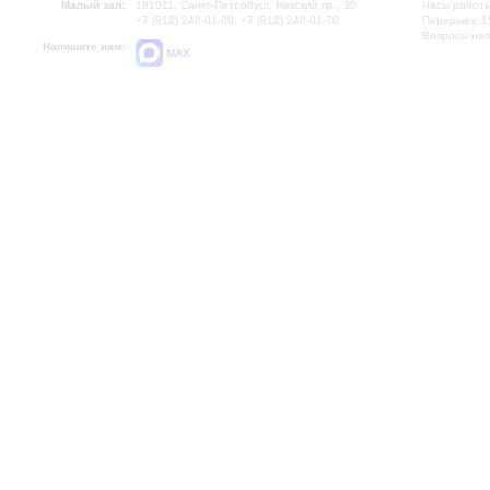
Малый зал:
191011, Санкт-Петербург, Невский пр., 30
Часы работы
+7 (812) 240-01-00, +7 (812) 240-01-70
Перерыв с 1
Вопросы на
Напишите нам:
MAX