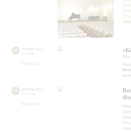
Дми
Анна
Елен
Чай
«К
08
октября
,
2017
19:00
,
Вс
Эль 
Малый зал
Конц
Вал
кахо
Ва
09
октября
,
2017
19:00
,
Пн
Фо
Малый зал
Конц
Шоп
(пос
Четы
лево