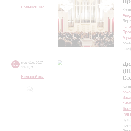
Пр
Большой зал
Конц
Ака
Дири
Ната
Про
Мус
орке
симф
Ди
01
октября
,
2017
20:00
,
Вс
(Ш
Со
Большой зал
Конц
орке
Зас
сим
Бер
Рав
руки
поэм
Рима