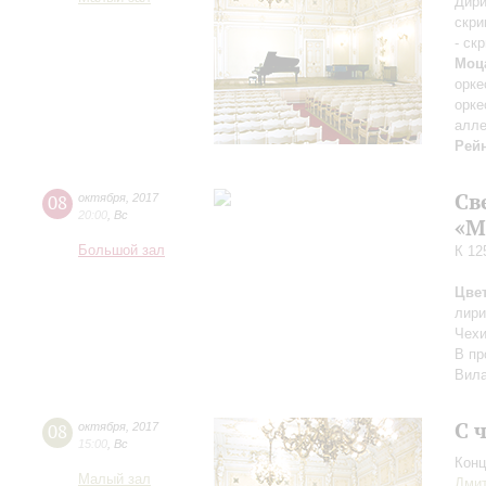
Дири
скри
- ск
Моц
орке
орке
алле
Рей
Св
08
октября
,
2017
20:00
,
Вс
«М
Большой зал
К 12
Цве
лири
Чех
В пр
Вила
С 
08
октября
,
2017
15:00
,
Вс
Конц
Малый зал
Дми