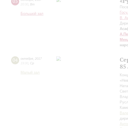
«Р
03
20:00
,
Вт
Посв
Госу
Большой зал
В. А
Дири
Аса
А.П
Мен
нар
Се
04
октября
,
2017
19:00
,
Ср
85
Малый зал
Конц
«Нев
Нат
Све
Вла
Рус
Каме
Вале
дири
Анто