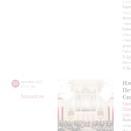
Елен
Сер
Наст
фор
- ва
Сло
стих
стих
форт
Гиль
Я.Др
песн
И.Дь
Им
05
октября
,
2017
20:00
,
Чт
Пе
Си
Большой зал
Каме
Юри
Серг
Йоб
сопр