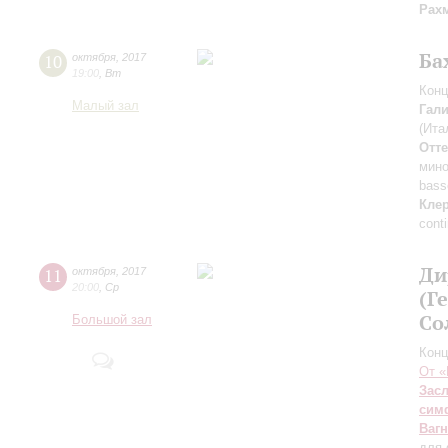
Рах
Ба
10
октября
,
2017
19:00
,
Вт
Конц
Малый зал
Гал
(Ита
Отте
мин
bass
Кле
cont
Ди
11
октября
,
2017
20:00
,
Ср
(Г
Со
Большой зал
Конц
От «
Зас
сим
Ваг
для 