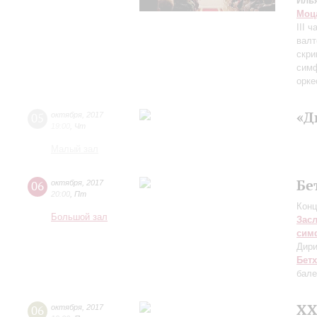
Иль
Моц
III ч
валт
скри
симф
орке
«Д
05
октября
,
2017
19:00
,
Чт
Малый зал
Бе
06
октября
,
2017
20:00
,
Пт
Конц
Большой зал
Зас
сим
Дири
Бет
бале
XX
06
октября
,
2017