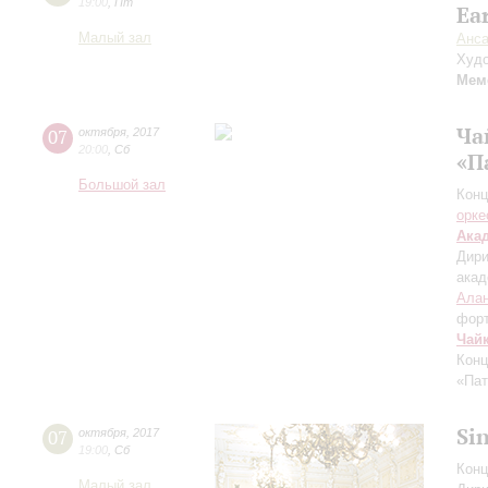
19:00
,
Пт
Ea
Малый зал
Анса
Худо
Мем
Ча
07
октября
,
2017
20:00
,
Сб
«П
Большой зал
Конц
орке
Ака
Дири
акад
Алан
фор
Чай
Конц
«Пат
Si
07
октября
,
2017
19:00
,
Сб
Конц
Малый зал