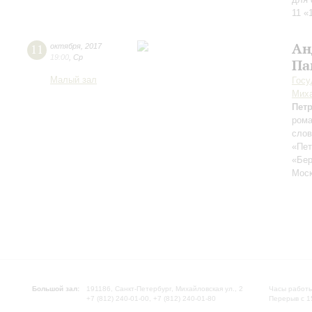
11 «
Ан
11
октября
,
2017
19:00
,
Ср
Па
Малый зал
Госу
Миха
Пет
рома
слов
«Пет
«Бер
Моск
Большой зал:
191186, Санкт-Петербург, Михайловская ул., 2
Часы работы
+7 (812) 240-01-00, +7 (812) 240-01-80
Перерыв с 1