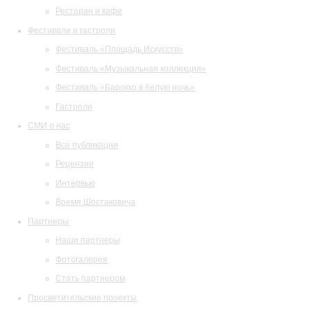
Ресторан и кафе
Фестивали и гастроли
Фестиваль «Площадь Искусств»
Фестиваль «Музыкальная коллекция»
Фестиваль «Барокко в белую ночь»
Гастроли
СМИ о нас
Все публикации
Рецензии
Интервью
Время Шостаковича
Партнеры
Наши партнеры
Фотогалерея
Стать партнером
Просветительские проекты