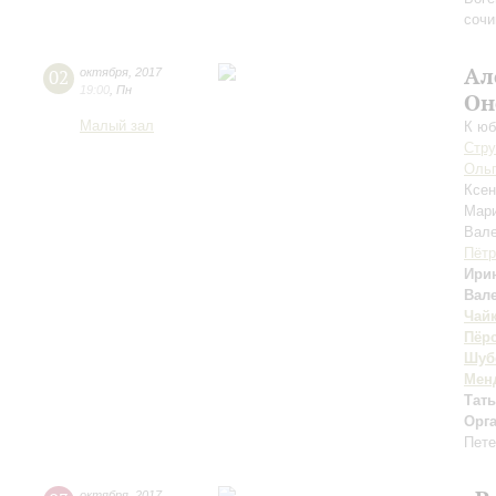
сочи
Ал
02
октября
,
2017
19:00
,
Пн
Он
Малый зал
К юб
Стру
Ольг
Ксе
Мар
Вал
Пётр
Ири
Вал
Чай
Пёр
Шуб
Мен
Тат
Орг
Пете
октября
,
2017