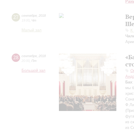
Рах
Ве
27
сентября
,
2018
19:00
,
Чт
Ше
Малый зал
К
Чил
Арии
«Б
28
сентября
,
2018
20:00
,
Пт
ст
Большой зал
О
Андр
Бах
мы б
хрис
Сона
Ф.Ли
(При
фуга
из с
из С