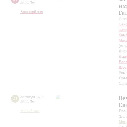
20:00
,
Пт
им
Га
Большой зал
Игра
Санк
симф
Каме
Миха
(скр
Дири
Дмит
Рав
Шос
Рома
Орг
Санк
Ве
21
сентября
,
2018
19:00
,
Пт
Ев
Малый зал
Ева
(Бол
Моц