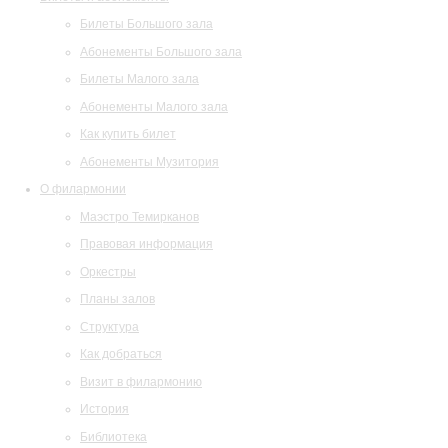
Билеты Большого зала
Абонементы Большого зала
Билеты Малого зала
Абонементы Малого зала
Как купить билет
Абонементы Музитория
О филармонии
Маэстро Темирканов
Правовая информация
Оркестры
Планы залов
Структура
Как добраться
Визит в филармонию
История
Библиотека