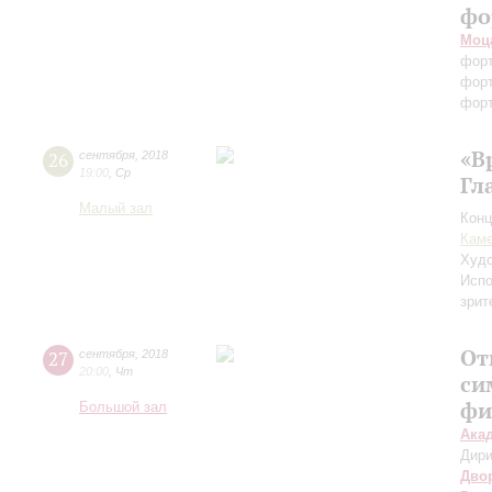
фо
Моц
фор
фор
форт
«В
26
сентября
,
2018
19:00
,
Ср
Гл
Малый зал
Конц
Каме
Худо
Испо
зрит
От
27
сентября
,
2018
20:00
,
Чт
си
фи
Большой зал
Ака
Дири
Дво