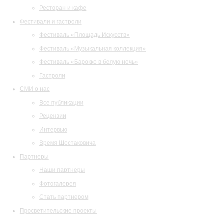
Ресторан и кафе
Фестивали и гастроли
Фестиваль «Площадь Искусств»
Фестиваль «Музыкальная коллекция»
Фестиваль «Барокко в белую ночь»
Гастроли
СМИ о нас
Все публикации
Рецензии
Интервью
Время Шостаковича
Партнеры
Наши партнеры
Фотогалерея
Стать партнером
Просветительские проекты