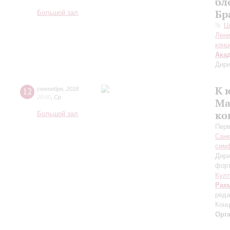
бл
Бр
Большой зал
Ц
Лени
конц
Ака
Дири
К 
12
сентября
,
2018
20:00
,
Ср
Ма
ко
Большой зал
Перв
Санк
симф
Дири
фор
Кул
Рах
реда
Конц
Орг