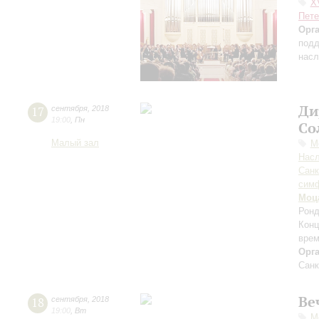
X
Пете
Орг
подд
насл
Ди
17
сентября
,
2018
19:00
,
Пн
Со
Малый зал
М
Нас
Санк
симф
Моц
Ронд
Конц
врем
Орг
Санк
Ве
18
сентября
,
2018
19:00
,
Вт
М