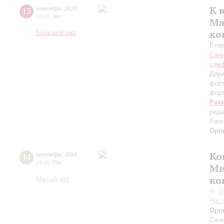
К 
13
сентября
,
2018
20:00
,
Чт
Ма
ко
Большой зал
Втор
Санк
симф
Дири
фор
фор
Рах
реда
Рапс
Орг
Ко
14
сентября
,
2018
19:00
,
Пт
Ми
ко
Малый зал
М
Нас
Орг
Санк