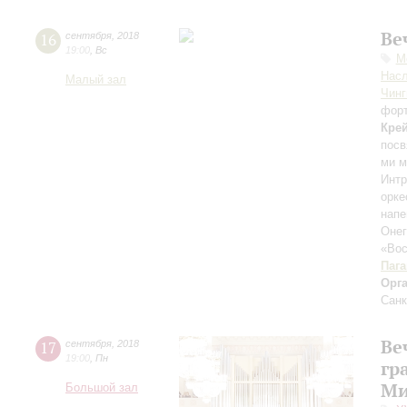
Ве
16
сентября
,
2018
19:00
,
Вс
М
Нас
Малый зал
Чинг
фор
Кре
посв
ми 
Интр
орк
нап
Оне
«Вос
Паг
Орг
Санк
Ве
17
сентября
,
2018
19:00
,
Пн
гр
Ми
Большой зал