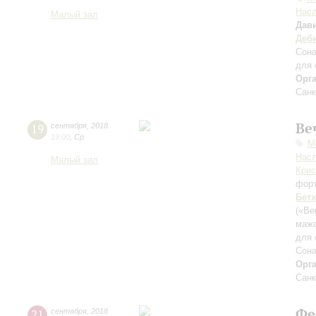
Нас
Малый зал
Дав
Деб
Сона
для 
Орг
Санк
Ве
19
сентября
,
2018
19:00
,
Ср
М
Нас
Малый зал
Крис
фор
Бет
(«Ве
маж
для 
Сона
Орг
Санк
Фе
21
сентября
,
2018