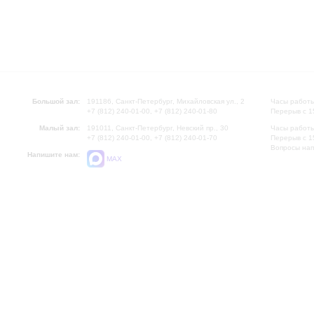
Большой зал:
191186, Санкт-Петербург, Михайловская ул., 2
Часы работы
+7 (812) 240-01-00, +7 (812) 240-01-80
Перерыв с 1
Малый зал:
191011, Санкт-Петербург, Невский пр., 30
Часы работы
+7 (812) 240-01-00, +7 (812) 240-01-70
Перерыв с 1
Вопросы на
Напишите нам:
MAX