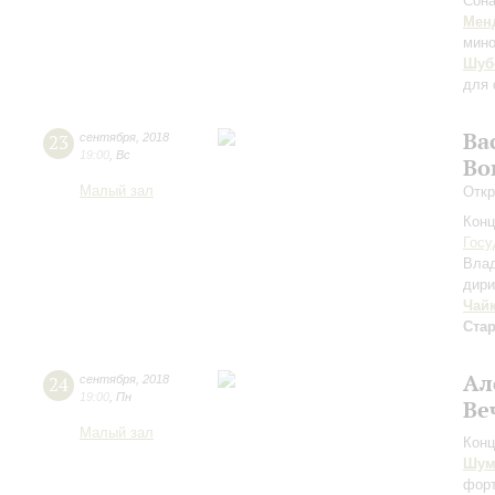
Сона
Мен
мино
Шуб
для 
Ва
23
сентября
,
2018
19:00
,
Вс
Во
Малый зал
Откр
Конц
Госу
Вла
дири
Чай
Ста
Ал
24
сентября
,
2018
19:00
,
Пн
Ве
Малый зал
Конц
Шум
форт