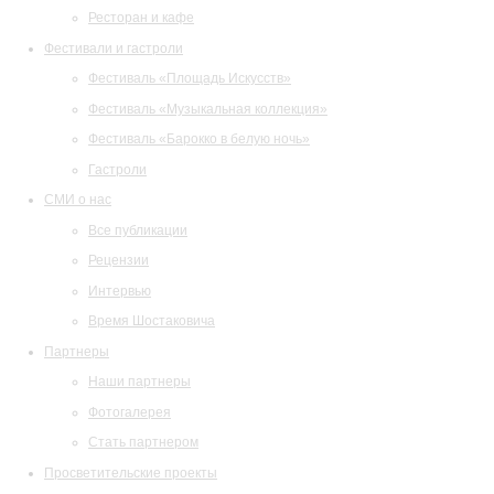
Ресторан и кафе
Фестивали и гастроли
Фестиваль «Площадь Искусств»
Фестиваль «Музыкальная коллекция»
Фестиваль «Барокко в белую ночь»
Гастроли
СМИ о нас
Все публикации
Рецензии
Интервью
Время Шостаковича
Партнеры
Наши партнеры
Фотогалерея
Стать партнером
Просветительские проекты