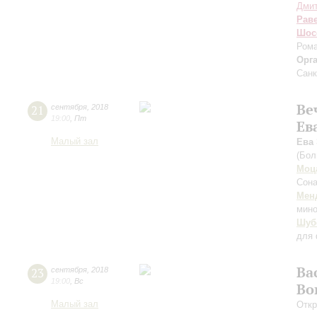
Дмит
Рав
Шос
Рома
Орг
Санк
Ве
21
сентября
,
2018
19:00
,
Пт
Ев
Малый зал
Ева
(Бол
Моц
Сона
Мен
мино
Шуб
для 
Ва
23
сентября
,
2018
19:00
,
Вс
Во
Малый зал
Откр