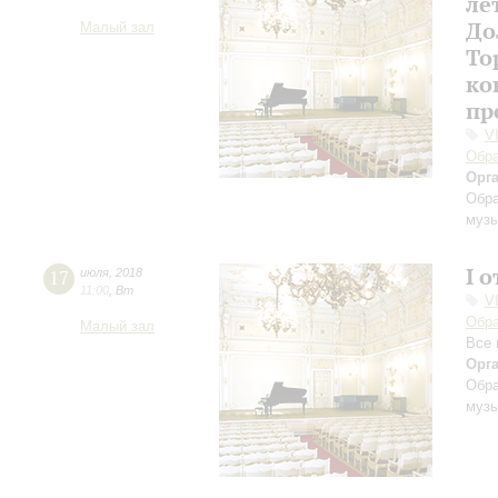
ле
До
Малый зал
То
ко
пр
V
Обра
Орг
Обра
музы
I 
17
июля
,
2018
11:00
,
Вт
V
Обра
Малый зал
Все 
Орг
Обра
музы