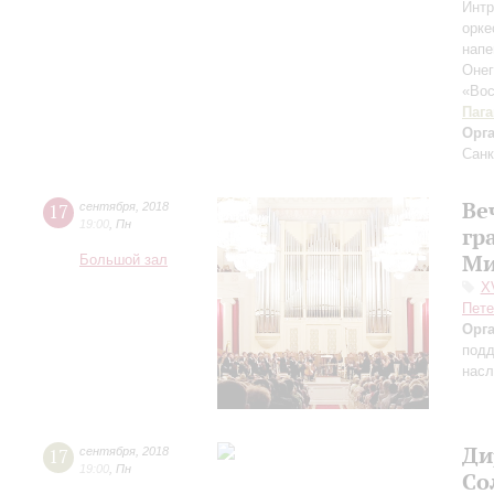
Интр
орк
нап
Оне
«Вос
Паг
Орг
Санк
Ве
17
сентября
,
2018
19:00
,
Пн
гр
Ми
Большой зал
X
Пете
Орг
подд
насл
Ди
17
сентября
,
2018
19:00
,
Пн
Со