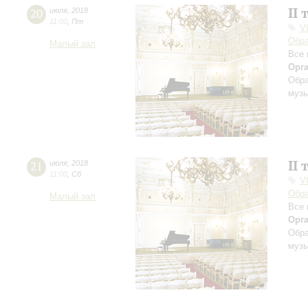
II 
20
июля
,
2018
11:00
,
Пт
V
Обра
Малый зал
Все 
Орг
Обра
музы
II 
21
июля
,
2018
11:00
,
Сб
V
Обра
Малый зал
Все 
Орг
Обра
музы