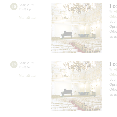
I 
18
июля
,
2018
11:00
,
Ср
V
Обра
Малый зал
Все 
Орг
Обра
музы
I 
19
июля
,
2018
11:00
,
Чт
V
Обра
Малый зал
Все 
Орг
Обра
музы