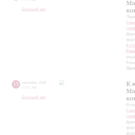
Ма
ко
Большой зал
Перв
Санк
симф
Дири
фор
Кул
Рах
реда
Конц
Орг
К 
13
сентября
,
2018
20:00
,
Чт
Ма
ко
Большой зал
Втор
Санк
симф
Дири
фор
фор