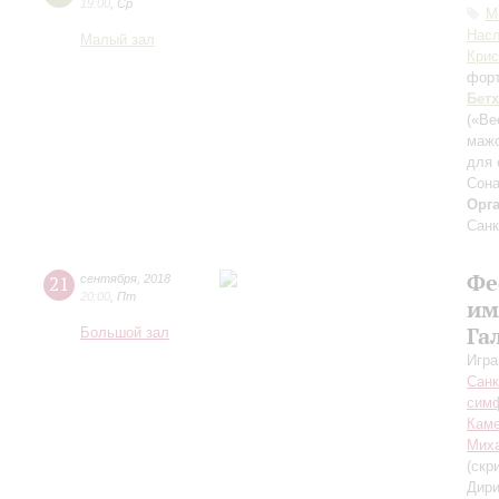
19:00
,
Ср
М
Нас
Малый зал
Крис
фор
Бет
(«Ве
маж
для 
Сона
Орг
Санк
Фе
21
сентября
,
2018
20:00
,
Пт
им
Га
Большой зал
Игра
Санк
симф
Каме
Миха
(скр
Дири