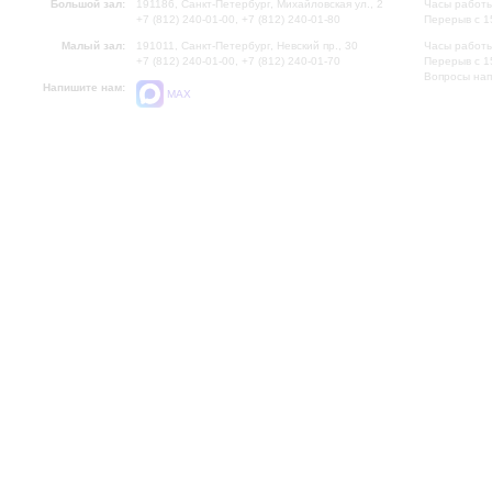
Большой зал:
191186, Санкт-Петербург, Михайловская ул., 2
Часы работы
+7 (812) 240-01-00, +7 (812) 240-01-80
Перерыв с 1
Малый зал:
191011, Санкт-Петербург, Невский пр., 30
Часы работы
+7 (812) 240-01-00, +7 (812) 240-01-70
Перерыв с 1
Вопросы на
Напишите нам:
MAX