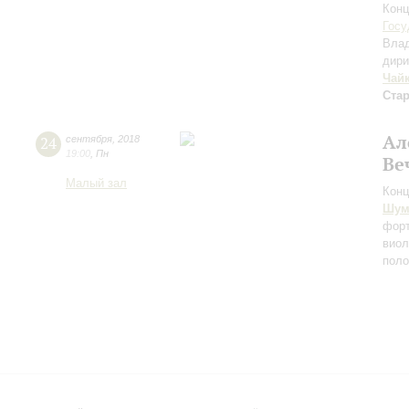
Конц
Госу
Вла
дири
Чай
Ста
Ал
24
сентября
,
2018
19:00
,
Пн
Ве
Малый зал
Конц
Шум
форт
виол
пол