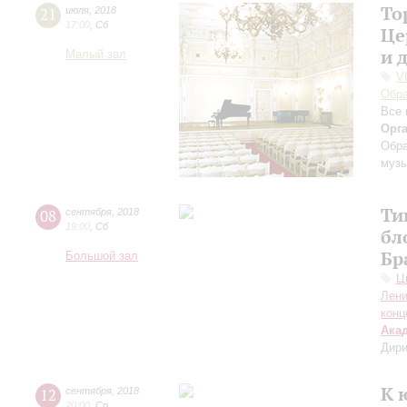
То
21
июля
,
2018
17:00
,
Сб
Це
и 
Малый зал
V
Обра
Все 
Орг
Обра
музы
Ти
08
сентября
,
2018
19:00
,
Сб
бл
Бр
Большой зал
Ц
Лени
конц
Ака
Дири
К 
12
сентября
,
2018
20:00
,
Ср