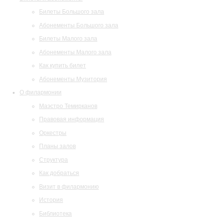
Билеты Большого зала
Абонементы Большого зала
Билеты Малого зала
Абонементы Малого зала
Как купить билет
Абонементы Музитория
О филармонии
Маэстро Темирканов
Правовая информация
Оркестры
Планы залов
Структура
Как добраться
Визит в филармонию
История
Библиотека