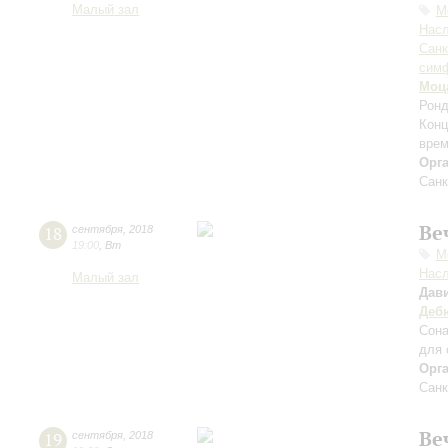
Малый зал
М
Нас
Санк
симф
Моц
Ронд
Конц
врем
Орг
Санк
Ве
18
сентября
,
2018
19:00
,
Вт
М
Нас
Малый зал
Дав
Деб
Сона
для 
Орг
Санк
Ве
19
сентября
,
2018