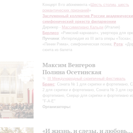
Концерт 8-го абонемента «
Шесть столиц, шесть
романтических признаний
»
Заслуженный коллектив России академическ
симфонический оркестр филармонии
Дирижер -
Массимилиано Кальди
(Италия)
Берлиоз
: «Римский карнавал», увертюра для орк
Пуччини
: Интерлюдия из III акта оперы «Тоска»;
«Пинии Рима», симфоническая поэма;
Рота
: «До
сюита из балета
Максим Венгеров
Полина Осетинская
III Международный скрипичный фестиваль
Брамс
: Соната № 1 для скрипки и фортепиано, 
2 для скрипки и фортепиано, Соната № 3 для скр
фортепиано, Скерцо для скрипки и фортепиано и
"F-A-E"
Организаторы:
«И жизнь, и слезы, и любовь...