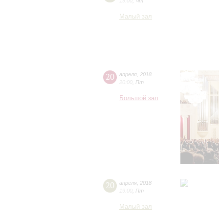
19:00
,
Чт
Малый зал
20
апреля
,
2018
20:00
,
Пт
Большой зал
20
апреля
,
2018
19:00
,
Пт
Малый зал