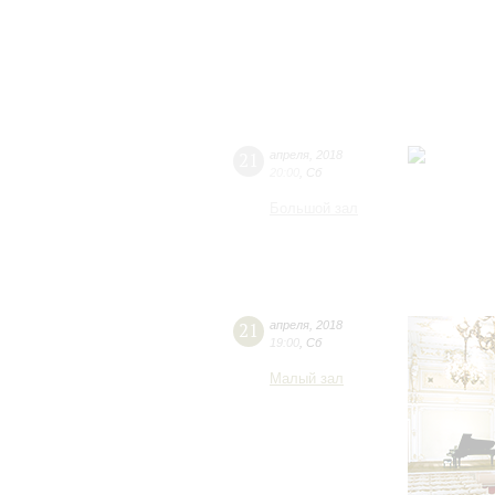
21
апреля
,
2018
20:00
,
Сб
Большой зал
21
апреля
,
2018
19:00
,
Сб
Малый зал