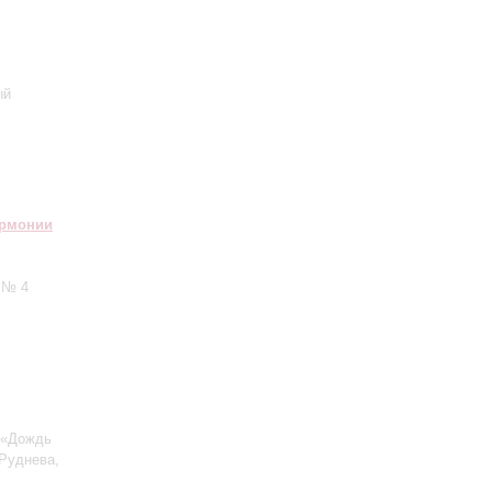
ый
армонии
 № 4
 «Дождь
 Руднева,