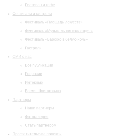
Ресторан и кафе
Фестивали и гастроли
Фестиваль «Площадь Искусств»
Фестиваль «Музыкальная коллекция»
Фестиваль «Барокко в белую ночь»
Гастроли
СМИ о нас
Все публикации
Рецензии
Интервью
Время Шостаковича
Партнеры
Наши партнеры
Фотогалерея
Стать партнером
Просветительские проекты