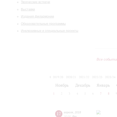
Творческие встречи
Выставки
Издания филармонии
Образовательные программы
Инклюзивные и специальные проекты
Все событи
2019/20
2020/21
2021/22
2022/23
2023/24
2024/25
2025/26
2026/27
Ноябрь
Декабрь
Январь
1
2
3
4
5
6
7
8
17
апреля
,
2018
20:00
,
Вт