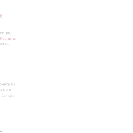
ий
естра;
Респиги
:
рога»,
Соната №
ипки и
з Сонаты
»