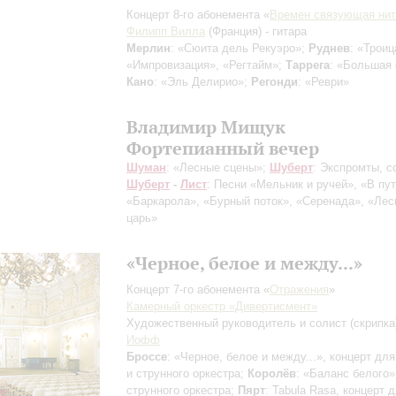
Концерт 8-го абонемента «
Времен связующая нит
Филипп Вилла
(Франция) - гитара
Мерлин
: «Сюита дель Рекуэро»;
Руднев
: «Троиц
«Импровизация», «Регтайм»;
Таррега
: «Большая 
Кано
: «Эль Делирио»;
Регонди
: «Реври»
Владимир Мищук
Фортепианный вечер
Шуман
: «Лесные сцены»;
Шуберт
: Экспромты, с
Шуберт
-
Лист
: Песни
«Мельник и ручей», «В пут
«Баркарола», «Бурный поток», «Серенада», «Лес
царь»
«Черное, белое и между...»
Концерт 7-го абонемента «
Отражения
»
Камерный оркестр «Дивертисмент»
Художественный руководитель и солист (скрипка
Иофф
Броссе
: «Черное, белое и между...», концерт для
и струнного оркестра;
Королёв
: «Баланс белого»
струнного оркестра;
Пярт
: Tabula Rasa, концерт 