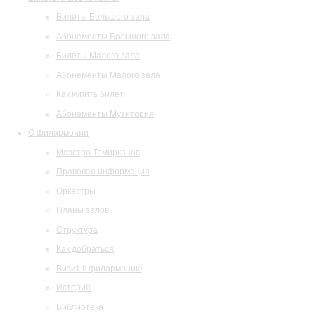
Билеты Большого зала
Абонементы Большого зала
Билеты Малого зала
Абонементы Малого зала
Как купить билет
Абонементы Музитория
О филармонии
Маэстро Темирканов
Правовая информация
Оркестры
Планы залов
Структура
Как добраться
Визит в филармонию
История
Библиотека