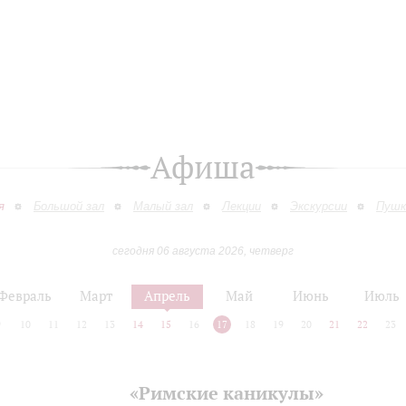
Афиша
я
Большой зал
Малый зал
Лекции
Экскурсии
Пушк
сегодня 06 августа 2026, четверг
Февраль
Март
Апрель
Май
Июнь
Июль
9
10
11
12
13
14
15
16
17
18
19
20
21
22
23
«Римские каникулы»