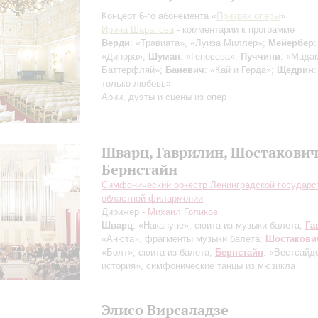
Концерт 6-го абонемента «
Призрак оперы
»
Ирина Шарапова
- комментарии к программе
Верди
: «Травиата», «Луиза Миллер»;
Мейербер
:
«Динора»;
Шуман
: «Геновева»;
Пуччини
: «Мада
Баттерфляй»;
Баневич
: «Кай и Герда»;
Щедрин
только любовь»
Арии, дуэты и сцены из опер
Шварц, Гаврилин, Шостакович
Бернстайн
Симфонический оркестр Ленинградской государс
областной филармонии
Дирижер -
Михаил Голиков
Шварц
: «Накануне», сюита из музыки балета;
Га
«Анюта», фрагменты музыки балета;
Шостакови
«Болт», сюита из балета;
Бернстайн
: «Вестсайд
история», cимфонические танцы из мюзикла
Элисо Вирсаладзе