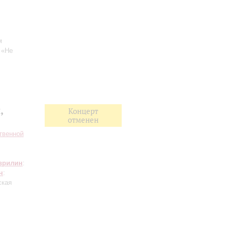
м
: «Не
,
Концерт
отменен
твенной
врилин
:
ч
:
ская