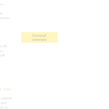
ь
»
а»,
охота»;
Концерт
отменен
оч.90;
ь»,
ной
) -
Илья
 скрипки
 для
для 2х