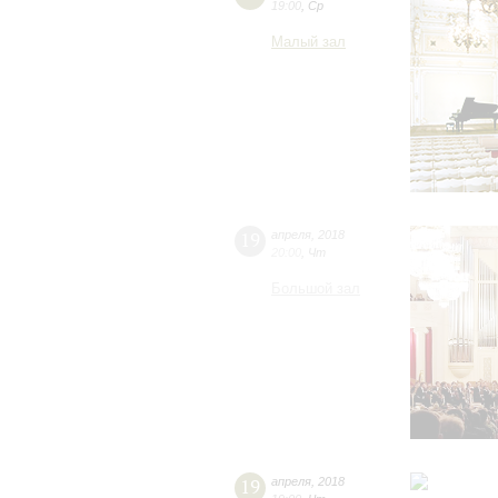
19:00
,
Ср
Малый зал
19
апреля
,
2018
20:00
,
Чт
Большой зал
19
апреля
,
2018