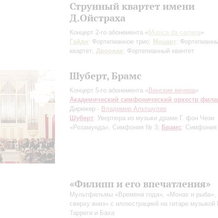
Струнный квартет имени
Д.Ойстраха
Концерт 2-го абонемента «
Musica da camera
»
Гайдн
: Фортепианное трио;
Моцарт
: Фортепианн
квартет;
Дворжак
: Фортепианный квинтет
Шуберт, Брамс
Концерт 5-го абонемента «
Венские вечера
»
Академический симфонический оркестр фил
Дирижер -
Владимир Альтшулер
Шуберт
: Увертюра из музыки драме Г. фон Чези
«Розамунда», Симфония № 3;
Брамс
: Симфония
«Филипп и его впечатления»
Мультфильмы «Времена года», «Монах и рыба»,
сверху вниз» с иллюстрацией на гитаре музыкой
Тарреги и Баха