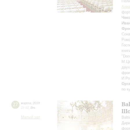
Пол
Анна
фор
Чек
Ива
Фре
Сона
Ром
Госп
книг
"Don
М.Ц
двух
фраг
И.Ро
Орг
по к
Ba
27
марта
,
2018
19:00
,
Вт
Шо
Малый зал
Balt
Дири
фор