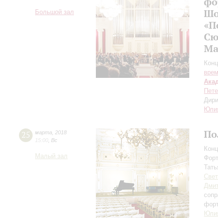
фо
Шо
Большой зал
«П
Сю
Ма
Конц
вре
Ака
Пете
Дири
Юли
По
25
марта
,
2018
15:00
,
Вс
Конц
Малый зал
Форт
Тать
Свет
Дми
сопр
фор
Юли