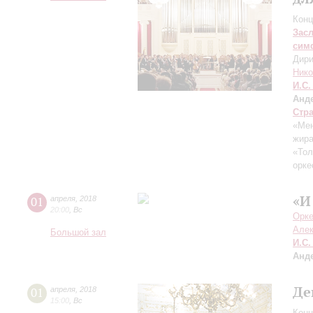
Конц
Зас
сим
Дири
Нико
И.С.
Анд
Стр
«Мен
жир
«Тол
орке
«И
01
апреля
,
2018
20:00
,
Вс
Орке
Але
Большой зал
И.С.
Анд
Де
01
апреля
,
2018
15:00
,
Вс
Конц