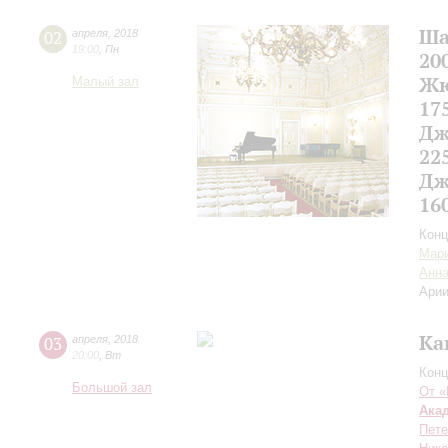
Ша
02
апреля
,
2018
19:00
,
Пн
20
Жю
Малый зал
17
Дж
22
Дж
16
Конц
Мари
Анна
Арии
Ка
03
апреля
,
2018
20:00
,
Вт
Конц
Большой зал
От «
Ака
Пете