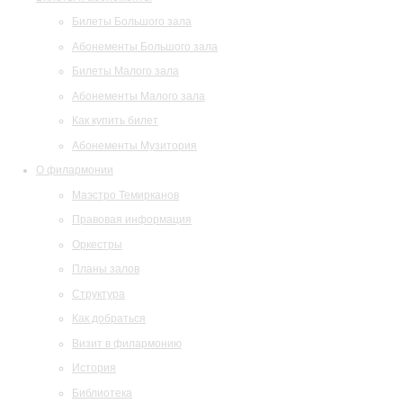
Билеты Большого зала
Абонементы Большого зала
Билеты Малого зала
Абонементы Малого зала
Как купить билет
Абонементы Музитория
О филармонии
Маэстро Темирканов
Правовая информация
Оркестры
Планы залов
Структура
Как добраться
Визит в филармонию
История
Библиотека