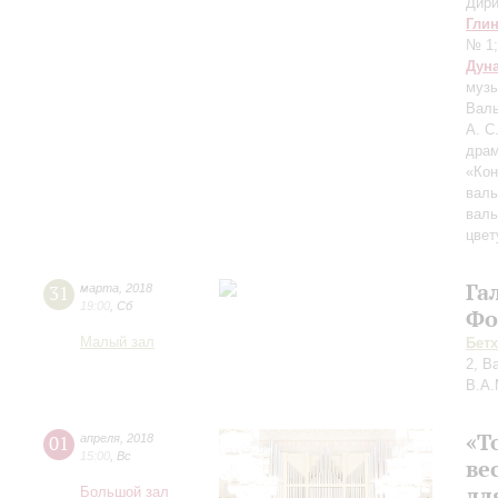
Дири
Гли
№ 1
Дун
музы
Валь
А. С
драм
«Кон
вал
валь
цвет
Га
31
марта
,
2018
19:00
,
Сб
Фо
Малый зал
Бет
2, В
В.А.
«Т
01
апреля
,
2018
15:00
,
Вс
ве
дл
Большой зал