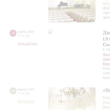
Шос
форт
скри
орке
Ди
28
марта
,
2018
20:00
,
Ср
(А
Со
Большой зал
К 10
Зас
сим
Кар
Конц
симф
бале
«Т
28
марта
,
2018
19:00
,
Ср
Конц
Малый зал
Ири
Вер