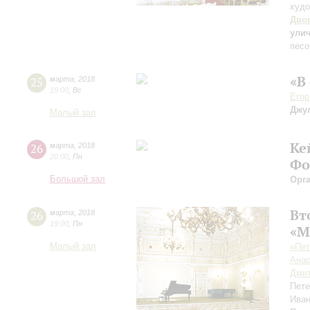
худо
Дво
ули
песо
«В
25
марта
,
2018
19:00
,
Вс
Егор
Джу
Малый зал
Ке
26
марта
,
2018
20:00
,
Пн
Фо
Большой зал
Орг
Вт
26
марта
,
2018
19:00
,
Пн
«М
Малый зал
«Пет
Анас
Дмит
Пете
Ива