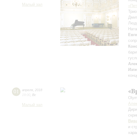
Малый зал
«Пет
Трио
Дми
Люд
Нат
Евг
сопр
Кон
бари
гусл
Але
Изги
конц
«В
01
апреля
,
2018
19:00
,
Вс
Olym
Алек
Малый зал
Дири
скри
Вив
и ст
хара