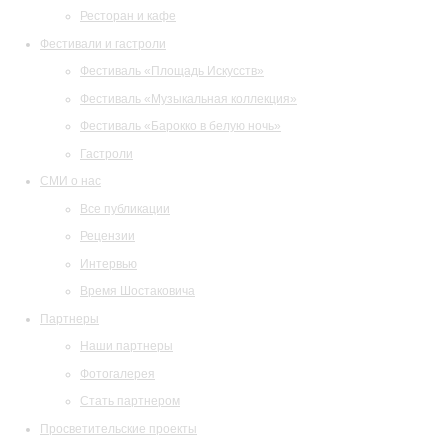
Ресторан и кафе
Фестивали и гастроли
Фестиваль «Площадь Искусств»
Фестиваль «Музыкальная коллекция»
Фестиваль «Барокко в белую ночь»
Гастроли
СМИ о нас
Все публикации
Рецензии
Интервью
Время Шостаковича
Партнеры
Наши партнеры
Фотогалерея
Стать партнером
Просветительские проекты