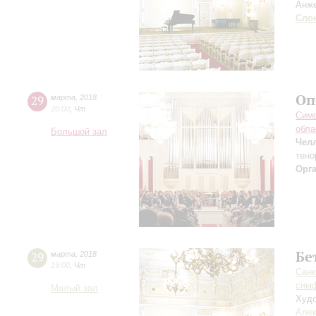
Анже
Сло
Оп
29
марта
,
2018
20:00
,
Чт
Симф
обла
Большой зал
Чел
тено
Орг
Бе
29
марта
,
2018
19:00
,
Чт
Санк
симф
Малый зал
Худо
Алек