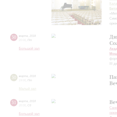
Кала
Бет
«Мет
Сим
орке
Ди
30
марта
,
2018
20:00
,
Пт
Со
Большой зал
Ака
Моц
форт
III 
Па
30
марта
,
2018
19:00
,
Пт
Ве
Малый зал
Ве
31
марта
,
2018
20:00
,
Сб
Санк
орке
Большой зал