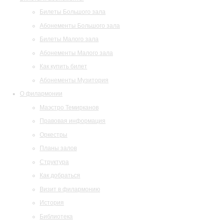
Билеты Большого зала
Абонементы Большого зала
Билеты Малого зала
Абонементы Малого зала
Как купить билет
Абонементы Музитория
О филармонии
Маэстро Темирканов
Правовая информация
Оркестры
Планы залов
Структура
Как добраться
Визит в филармонию
История
Библиотека