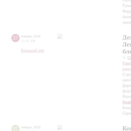
mort
Румы
Ферр
бале
орке
Де
27
января
,
2018
19:00
,
Сб
Ле
бл
Большой зал
О
Каме
конс
Стру
школ
Дири
форт
Risi
Кна
Конц
Сере
Ко
27
января
,
2018