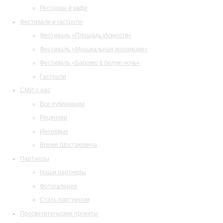
Ресторан и кафе
Фестивали и гастроли
Фестиваль «Площадь Искусств»
Фестиваль «Музыкальная коллекция»
Фестиваль «Барокко в белую ночь»
Гастроли
СМИ о нас
Все публикации
Рецензии
Интервью
Время Шостаковича
Партнеры
Наши партнеры
Фотогалерея
Стать партнером
Просветительские проекты