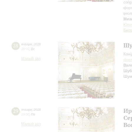
сопр
фор
вио
Мих
Юли
Бет
Шу
28
января
,
2018
19:00
,
Вс
Конц
Малый зал
форт
Вал
Шуб
Шум
Ир
29
января
,
2018
19:00
,
Пн
Се
Во
Малый зал