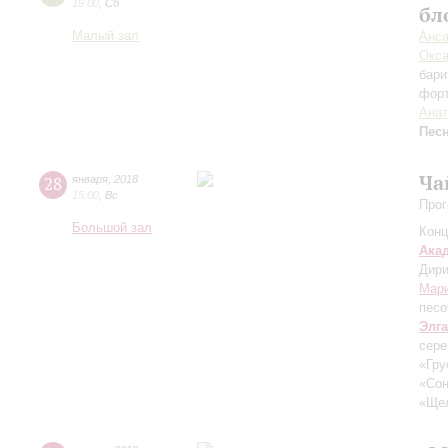
19:00
,
Сб
бл
Малый зал
Анса
Окс
бари
фор
Анат
Пес
Ча
28
января
,
2018
15:00
,
Вс
Прог
Большой зал
Конц
Ака
Дири
Мари
песо
Элг
сере
«Гру
«Сон
«Ще