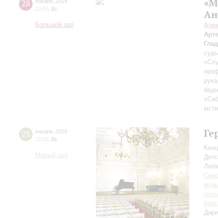
«М
28
января
,
2018
20:00
,
Вс
Ан
Большой зал
Але
Арт
Гла
судь
«Слу
проф
рука
бедн
«Сиб
мсти
Ге
28
января
,
2018
15:00
,
Вс
Конц
Малый зал
Детс
Люб
Симф
музы
госу
Корс
Дири