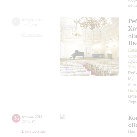
sent
Ре
25
января
,
2018
19:00
,
Чт
Ха
«Г
Малый зал
Пь
Санк
симф
Худо
Тито
Реб
Муз
бем
Пья
музы
Лерм
Ко
26
января
,
2018
20:00
,
Пт
«Н
Большой зал
Поэт