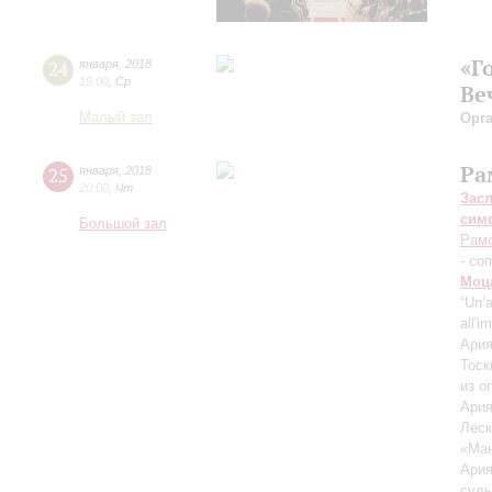
«Г
24
января
,
2018
19:00
,
Ср
Ве
Малый зал
Орг
Ра
25
января
,
2018
20:00
,
Чт
Зас
сим
Большой зал
Рамо
- со
Моц
“Un’
all'
Ария
Тоск
из о
Ария
Леск
«Ман
Ария
судь