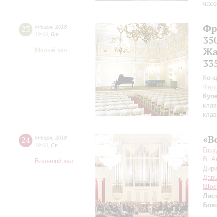
часо
Фр
23
января
,
2018
19:00
,
Вт
35
Жа
Малый зал
33
Конц
Фёдо
Куп
клав
клав
«В
24
января
,
2018
19:00
,
Ср
Госу
В. А
Большой зал
Дири
Дарь
Шос
Лис
Боя