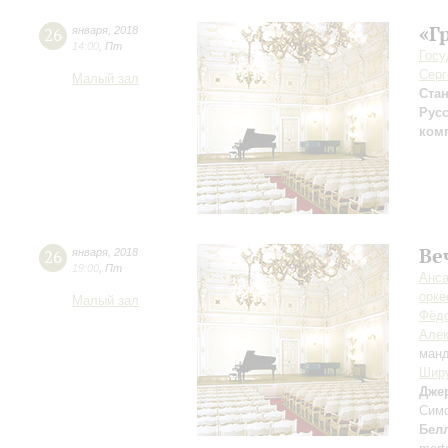
«Г
26
января
,
2018
14:00
,
Пт
Госу
Серг
Малый зал
Ста
Рус
ком
Ве
26
января
,
2018
19:00
,
Пт
Анса
орке
Малый зал
Фёд
Алек
ман
Шир
Дже
Симф
Бел