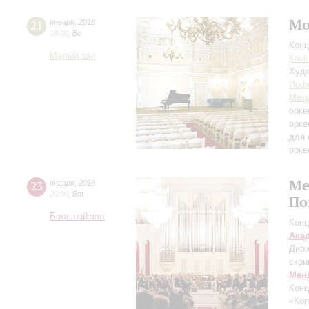
Мо
21
января
,
2018
19:00
,
Вс
Конц
Малый зал
Каме
Худо
Иоф
Моц
орке
орке
для 
орке
Ме
23
января
,
2018
20:00
,
Вт
По
Большой зал
Конц
Ака
Дири
скри
Мен
Конц
«Коп