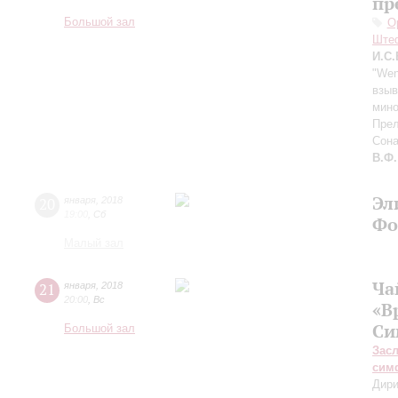
пр
Большой зал
О
Ште
И.С.
"Wen
взыв
мин
Пре
Сона
В.Ф.
Эл
20
января
,
2018
19:00
,
Сб
Фо
Малый зал
Ча
21
января
,
2018
20:00
,
Вс
«В
Си
Большой зал
Зас
сим
Дири