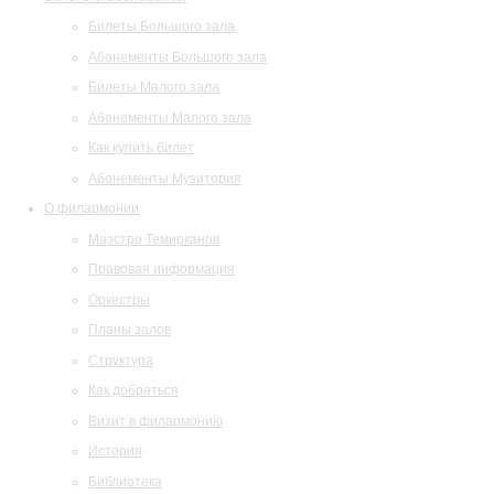
Билеты Большого зала
Абонементы Большого зала
Билеты Малого зала
Абонементы Малого зала
Как купить билет
Абонементы Музитория
О филармонии
Маэстро Темирканов
Правовая информация
Оркестры
Планы залов
Структура
Как добраться
Визит в филармонию
История
Библиотека