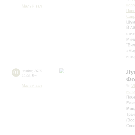
испо
Малый зал
Паве
Савр
Шум
Й.Ай
стих
Минь
"Вил
«Мир
инте
Лу
01
ноября
,
2016
19:00
,
Вт
Фо
Малый зал
V
испо
Побе
Ели
Моц
Тран
(Вос
Сона