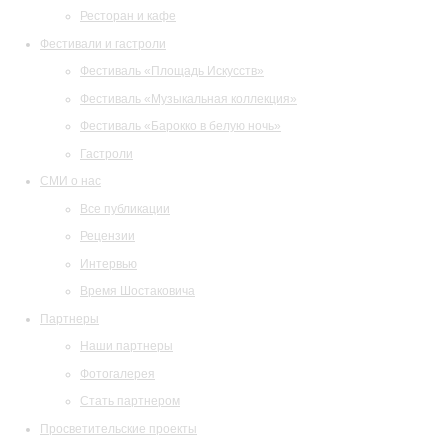
Ресторан и кафе
Фестивали и гастроли
Фестиваль «Площадь Искусств»
Фестиваль «Музыкальная коллекция»
Фестиваль «Барокко в белую ночь»
Гастроли
СМИ о нас
Все публикации
Рецензии
Интервью
Время Шостаковича
Партнеры
Наши партнеры
Фотогалерея
Стать партнером
Просветительские проекты