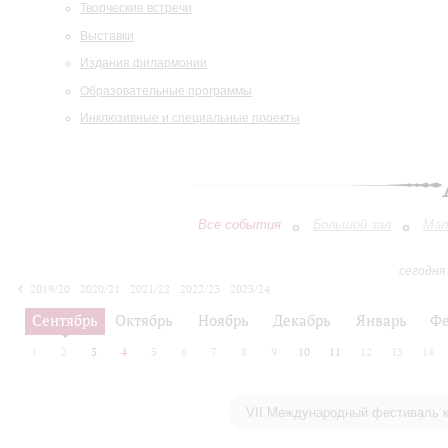
Творческие встречи
Выставки
Издания филармонии
Образовательные программы
Инклюзивные и специальные проекты
Все события
Большой зал
Мал
сегодня
2019/20
2020/21
2021/22
2022/23
2023/24
2024/25
2025/26
2026/27
Сентябрь
Октябрь
Ноябрь
Декабрь
Январь
Фе
1
2
3
4
5
6
7
8
9
10
11
12
13
14
VII Международный фестиваль к