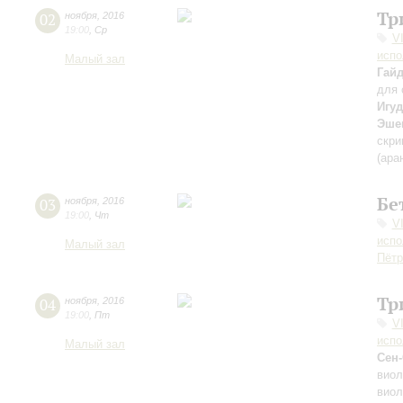
Тр
02
ноября
,
2016
19:00
,
Ср
V
испо
Малый зал
Гай
для 
Игу
Эше
скри
(ара
Бе
03
ноября
,
2016
19:00
,
Чт
V
испо
Малый зал
Пётр
Тр
04
ноября
,
2016
19:00
,
Пт
V
испо
Малый зал
Сен
виол
виол