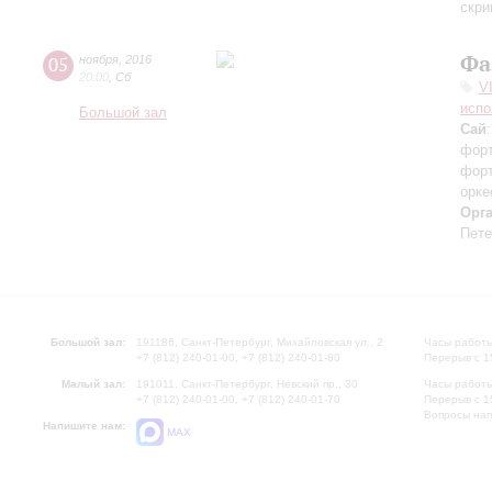
скри
Фа
05
ноября
,
2016
20:00
,
Сб
V
испо
Большой зал
Сай
форт
форт
орке
Орг
Пете
Большой зал:
191186, Санкт-Петербург, Михайловская ул., 2
Часы работы
+7 (812) 240-01-00, +7 (812) 240-01-80
Перерыв с 1
Малый зал:
191011, Санкт-Петербург, Невский пр., 30
Часы работы
+7 (812) 240-01-00, +7 (812) 240-01-70
Перерыв с 1
Вопросы на
Напишите нам:
MAX