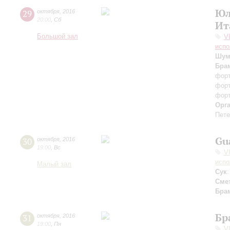
Юл
29
октября
,
2016
20:00
,
Сб
Ит
Большой зал
V
испо
Шум
Бра
фор
фор
фор
Орг
Пете
Gu
30
октября
,
2016
19:00
,
Вс
V
испо
Малый зал
Сук
Сме
Бра
Бр
31
октября
,
2016
19:00
,
Пн
V