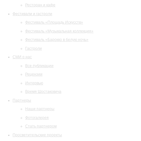
Ресторан и кафе
Фестивали и гастроли
Фестиваль «Площадь Искусств»
Фестиваль «Музыкальная коллекция»
Фестиваль «Барокко в белую ночь»
Гастроли
СМИ о нас
Все публикации
Рецензии
Интервью
Время Шостаковича
Партнеры
Наши партнеры
Фотогалерея
Стать партнером
Просветительские проекты