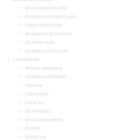
Билеты Большого зала
Абонементы Большого зала
Билеты Малого зала
Абонементы Малого зала
Как купить билет
Абонементы Музитория
О филармонии
Маэстро Темирканов
Правовая информация
Оркестры
Планы залов
Структура
Как добраться
Визит в филармонию
История
Библиотека