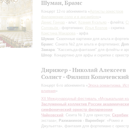
Шуман, Брамс
Концерт 12-го абонемента «
Артисты оркестров
филармонии соло и в ансамблях
»
Денис Гончар
- альт;
Ксения Куэльяр
- флейта;
С
Соловьёв
- фортепиано;
Илья Козлов
- скрипка
Кристина Макарова
- арфа
Шуман
: Сказочные картинки для альта и фортеп
Брамс
: Соната №2 для альта и фортепиано;
Доп
Замара
: "Кассильда-фантазия" для флейты и ар
Шпор
: Концертино для арфы и скрипки с оркест
Дирижер - Николай Алексеев
Солист - Филипп Копачевский
Концерт 6-го абонемента «
Эпоха романтизма. Ист
влияния
»
XII Международный фестиваль «Музыкальная ко
Заслуженный коллектив России академическ
симфонический оркестр филармонии
Чайковский
: Сюита № 3 для оркестра;
Скрябин
экстаза»;
Рахманинов - Варенберг
: «Ромео и
Джульетта», фантазия для фортепиано с оркест