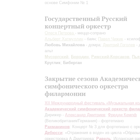
основе Симфонии № 1
Государственный Русский
концертный оркестр
Олеся Петрова
- меццо-сопрано
Альберт Хатмуллин
- баян;
Павел Чижик
- ксило
Любовь Михайлова
- домра;
Дмитрий Гоголев
- 
альт
Мусоргский
,
Бородин
,
Римский-Корсаков
,
Пья
Круглик
;
Биберган
Закрытие сезона Академичес
симфонического оркестра
филармонии
XII Международный фестиваль «Музыкальная ко
Академический симфонический оркестр фил
Дирижер -
Александр Дмитриев
;
Фредди Кемпф
(Великобритания/Германия) - фортепиано
Рахманинов
: Концерт № 3 для фортепиано с ор
Дебюсси
: «Отражения в воде» из цикла «Образы
оркестровка А.Дмитриева
;
Равель
: Испанская ра