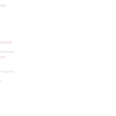
чук
-
твенной
(Италия)
рия
и и дуэты
о