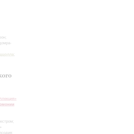
фон;
домра-
ццолла
;
кого
ллекция»
армонии
кестром;
»
псодия;