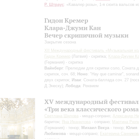
Р. Штраус
: «Кавалер розы», 1-я сюита вальсов и
Гидон Кремер
Клара-Джуми Кан
Вечер скрипичной музыки
Закрытие сезона
XII Международный фестиваль «Музыкальная ко
Гидон Кремер
(Латвия) - скрипка;
Клара-Джуми К
(Германия) - скрипка
Вайнберг
: Прелюдии для скрипки соло, Соната 
скрипок, соч. 68;
Ноно
: "Hay que caminar", sonan
двух скрипок;
Изаи
: Соната-баллада соч. 27 (по
Д.Энеску);
Лобода
: Реквием
XV международный фестивал
«Три века классического рома
Светлана Шилова
- меццо-сопрано;
Александр Ни
баритон;
Яна Иванилова
- сопрано;
Мартина Рюпи
(Германия) - тенор;
Михаил Векуа
- тенор;
Юлия
Любимова
- меццо-сопрано;
Екатерина Санников