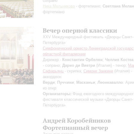
сопрано
Ника Мельникова
- фортепиано;
Светлана Мелан
фортепиано
Вечер оперной классики
XXV Международный фестиваль «Дворцы Санкт-
Петербурга»
Симфонический оркестр Ленинградской государс
областной филармонии
Дирижер -
Константин Орбелян
;
Челлия Костеа
- сопрано;
Дарио ди Виетри
(Италия) - тенор;
Ма
Сафарьянц
- скрипка;
Симоне Занкини
(Италия) -
аккордеон
Верди
;
Пуччини
;
Масканьи
;
Леонкавалло
: Ари
из опер
Организаторы:
Фонд ежегодного международног
фестиваля классической музыки «Дворцы Санкт-
Петербурга»
Андрей Коробейников
Фортепианный вечер