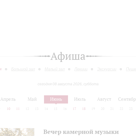
Афиша
я
Большой зал
Малый зал
Лекции
Экскурсии
Пушк
сегодня 08 августа 2026, суббота
Апрель
Май
Июнь
Июль
Август
Сентябр
9
10
11
12
13
14
15
16
17
18
19
20
21
22
23
Вечер камерной музыки