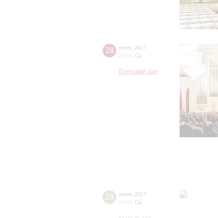
28
июня
,
2017
20:00
,
Ср
Большой зал
28
июня
,
2017
19:00
,
Ср