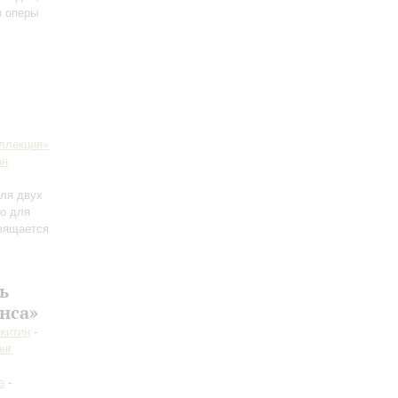
з оперы
ллекция»
ан
для двух
do для
свящается
ь
нса»
китин
-
нг
а
-