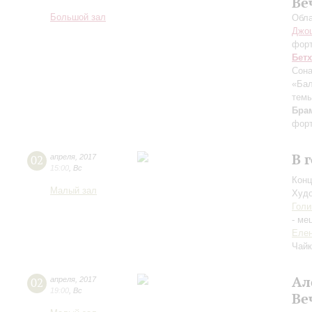
Ве
Большой зал
Обла
Джо
фор
Бет
Сона
«Бал
темы
Бра
форт
В 
02
апреля
,
2017
15:00
,
Вс
Конц
Малый зал
Худо
Голи
- ме
Елен
Чайк
Ал
02
апреля
,
2017
19:00
,
Вс
Ве