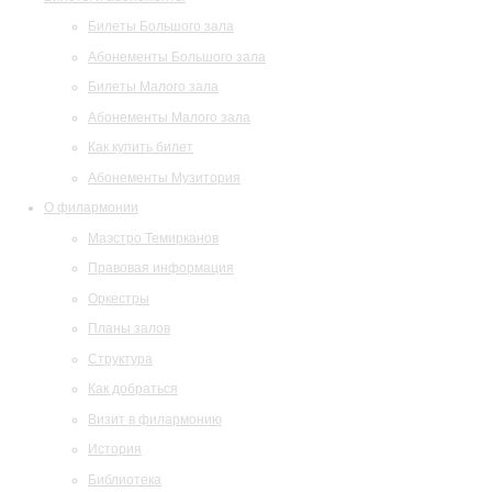
Билеты Большого зала
Абонементы Большого зала
Билеты Малого зала
Абонементы Малого зала
Как купить билет
Абонементы Музитория
О филармонии
Маэстро Темирканов
Правовая информация
Оркестры
Планы залов
Структура
Как добраться
Визит в филармонию
История
Библиотека