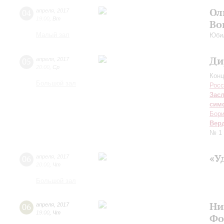
Ол
04
апреля
,
2017
19:00
,
Вт
Во
Малый зал
Юбил
Ди
05
апреля
,
2017
20:00
,
Ср
Конц
Большой зал
Росс
Зас
сим
Бори
Вер
№ 1 
«У
06
апреля
,
2017
20:00
,
Чт
Большой зал
Ни
06
апреля
,
2017
19:00
,
Чт
Фо