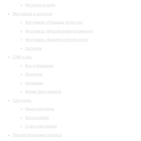
Ресторан и кафе
Фестивали и гастроли
Фестиваль «Площадь Искусств»
Фестиваль «Музыкальная коллекция»
Фестиваль «Барокко в белую ночь»
Гастроли
СМИ о нас
Все публикации
Рецензии
Интервью
Время Шостаковича
Партнеры
Наши партнеры
Фотогалерея
Стать партнером
Просветительские проекты