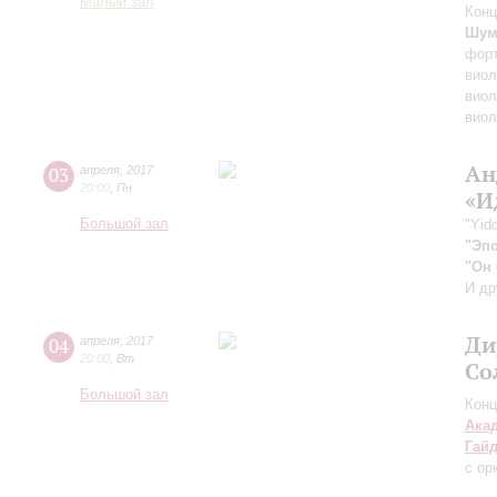
Малый зал
Конц
Шум
фор
виол
виол
виол
Ан
03
апреля
,
2017
20:00
,
Пн
«И
Большой зал
"Yid
"Эп
"Он 
И др
Ди
04
апреля
,
2017
20:00
,
Вт
Со
Большой зал
Конц
Ака
Гай
с ор