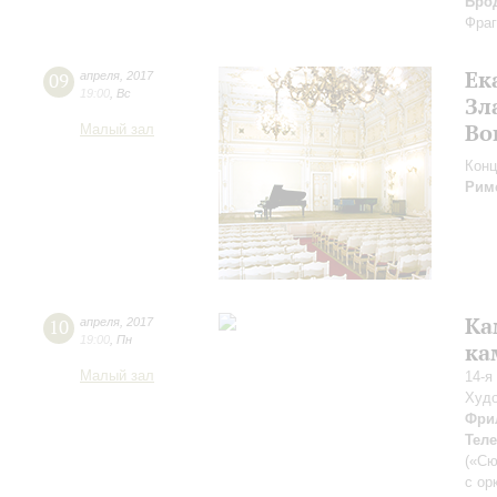
Бро
Фраг
Ек
09
апреля
,
2017
19:00
,
Вс
Зл
Во
Малый зал
Конц
Рим
Ка
10
апреля
,
2017
19:00
,
Пн
ка
Малый зал
14-я
Худо
Фри
Тел
(«Сю
с ор