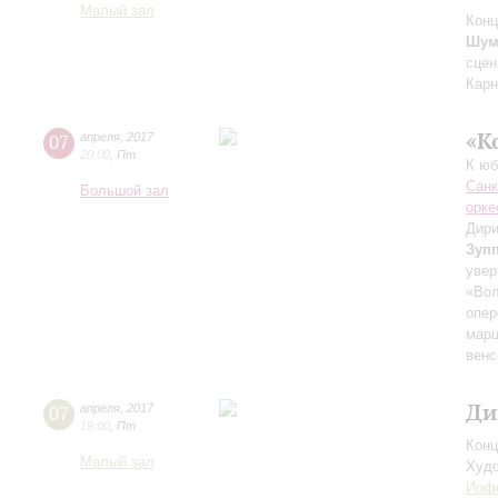
Малый зал
Конц
Шум
сцен
Карн
«К
07
апреля
,
2017
20:00
,
Пт
К юб
Санк
Большой зал
орке
Дири
Зуп
увер
«Вол
опер
марш
венс
Ди
07
апреля
,
2017
19:00
,
Пт
Конц
Малый зал
Худо
Иоф