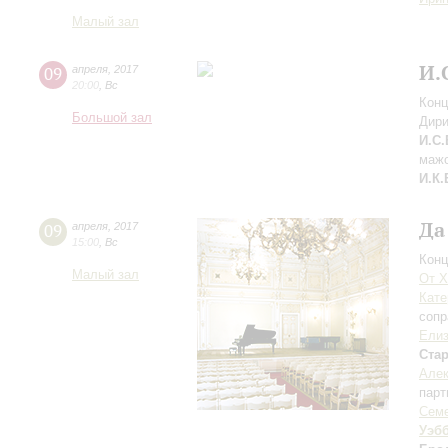
Малый зал
И.
09
апреля
,
2017
20:00
,
Вс
Конц
Большой зал
Дири
И.С.
мажо
И.К.
Да
09
апреля
,
2017
15:00
,
Вс
Конц
Малый зал
От X
Кате
сопр
Елиз
Ста
Алек
парт
Семе
Уэб