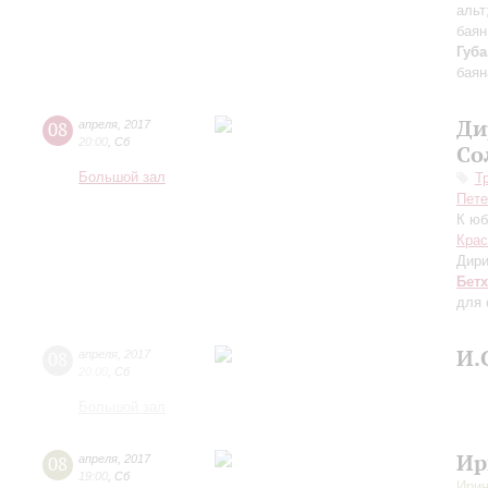
альт
баян
Губ
баян
Ди
08
апреля
,
2017
20:00
,
Сб
Со
Большой зал
Т
Пете
К юб
Крас
Дири
Бет
для 
И.
08
апреля
,
2017
20:00
,
Сб
Большой зал
Ир
08
апреля
,
2017
19:00
,
Сб
Ирин