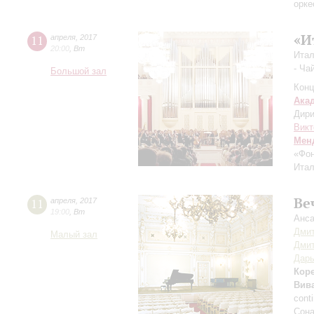
орке
«И
11
апреля
,
2017
20:00
,
Вт
Итал
- Ча
Большой зал
Конц
Ака
Дири
Викт
Мен
«Фон
Итал
Ве
11
апреля
,
2017
19:00
,
Вт
Анса
Дмит
Малый зал
Дми
Дар
Кор
Вив
cont
Сона