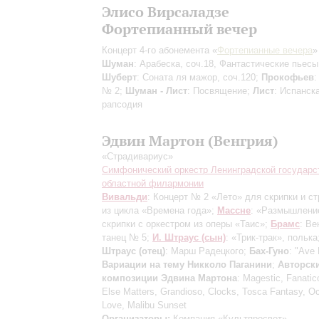
Элисо Вирсаладзе
Фортепианный вечер
Концерт 4-го абонемента «
Фортепианные вечера
»
Шуман
: Арабеска, соч.18, Фантастические пьесы,
Шуберт
: Соната ля мажор, соч.120;
Прокофьев
:
№ 2;
Шуман - Лист
: Посвящение;
Лист
: Испанск
рапсодия
Эдвин Мартон (Венгрия)
«Страдивариус»
Симфонический оркестр Ленинградской государс
областной филармонии
Вивальди
: Концерт № 2 «Лето» для скрипки и с
из цикла «Времена года»;
Массне
: «Размышлени
скрипки с оркестром из оперы «Таис»;
Брамс
: Ве
танец № 5;
И. Штраус (сын)
: «Трик-трак», полька
Штраус (отец)
: Марш Радецкого;
Бах-Гуно
: "Ave 
Вариации на тему Никколо Паганини
;
Авторск
композиции Эдвина Мартона
: Magestic, Fanatic
Else Matters, Grandioso, Clocks, Tosca Fantasy, O
Love, Malibu Sunset
Организаторы:
Компания «Культпросвет»