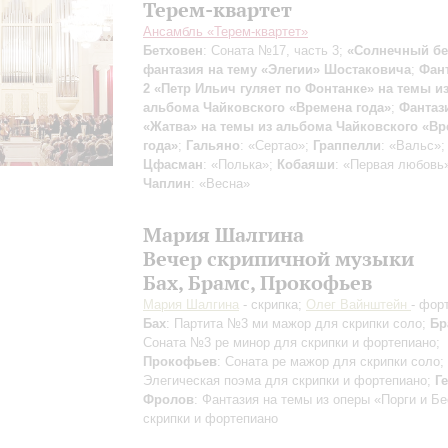
Терем-квартет
Ансамбль «Терем-квартет»
Бетховен
: Соната №17, часть 3;
«Солнечный бе
фантазия на тему «Элегии» Шостаковича
;
Фан
2 «Петр Ильич гуляет по Фонтанке» на темы и
альбома Чайковского «Времена года»
;
Фантаз
«Жатва» на темы из альбома Чайковского «В
года»
;
Гальяно
: «Сертао»;
Граппелли
: «Вальс»;
Цфасман
: «Полька»;
Кобаяши
: «Первая любовь
Чаплин
: «Весна»
Мария Шалгина
Вечер скрипичной музыки
Бах, Брамс, Прокофьев
Мария Шалгина
- скрипка;
Олег Вайнштейн
- фор
Бах
: Партита №3 ми мажор для скрипки соло;
Бр
Соната №3 ре минор для скрипки и фортепиано;
Прокофьев
: Соната ре мажор для скрипки соло;
Элегическая поэма для скрипки и фортепиано;
Г
Фролов
: Фантазия на темы из оперы «Порги и Б
скрипки и фортепиано