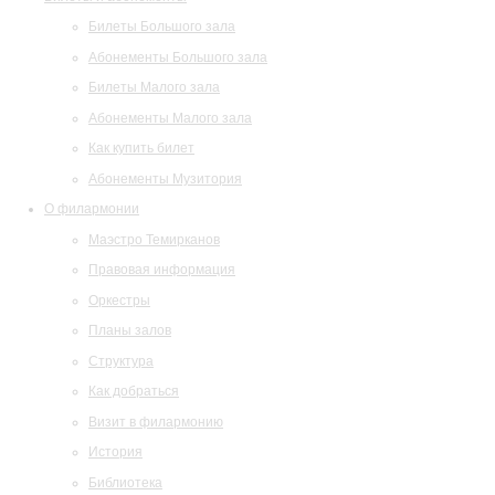
Билеты Большого зала
Абонементы Большого зала
Билеты Малого зала
Абонементы Малого зала
Как купить билет
Абонементы Музитория
О филармонии
Маэстро Темирканов
Правовая информация
Оркестры
Планы залов
Структура
Как добраться
Визит в филармонию
История
Библиотека