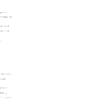
рег»
тазия №
з
ия №4
ремена
»;
тепиано
амс
:
Изаи
:
ершвин -
есс» для