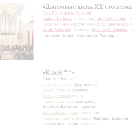
«Джазовые хиты XX столетия
Jazz Philharmonic Orchestra
Кирилл Бубякин
- саксофон;
Евгений Соколов
- т
Николай Сизов
- фортепиано;
Егор Крюковских
- 
Антон Боярских
- тромбон;
Михаил Мелешихин
- 
Гиллеспи
,
Бэйси
,
Эллингтон
,
Миллер
«К ней ***»
Квинтет "Remolino"
Олег Вайнштейн
(фортепиано)
Эмиль Яковлев
(скрипка)
Олег Гулевский
(баян)
Кирилл Григорьев
(контрабас)
Альберт Жалилов
- баритон
Валерий Галендеев
- режиссер
Гардель
,
Глинка
,
Моцарт
;
Мариано
;
Шишкин
арии из опер, песни, романсы