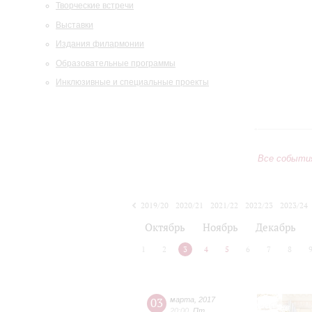
Творческие встречи
Выставки
Издания филармонии
Образовательные программы
Инклюзивные и специальные проекты
Все событи
2019/20
2020/21
2021/22
2022/23
2023/24
2024/25
2025/26
2026/27
Октябрь
Ноябрь
Декабрь
1
2
3
4
5
6
7
8
03
марта
,
2017
20:00
,
Пт