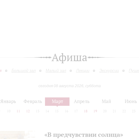
Афиша
я
Большой зал
Малый зал
Лекции
Экскурсии
Пушк
сегодня 08 августа 2026, суббота
Январь
Февраль
Март
Апрель
Май
Июнь
9
10
11
12
13
14
15
16
17
18
19
20
21
22
23
«В предчувствии солнца»