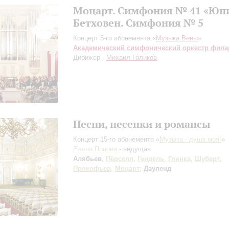
Моцарт. Симфония № 41 «Юп
Бетховен. Симфония № 5
Концерт 5-го абонемента «
Музыка Вены
»
Академический симфонический оркестр фил
Дирижер -
Михаил Голиков
Песни, песенки и романсы
Концерт 15-го абонемента «
Музыка - душа моя!
»
Елена Попова
- ведущая
Алябьев
,
Пёрселл
,
Гендель
,
Глинка
,
Шуберт
,
Прокофьев
,
Моцарт
;
Дауленд