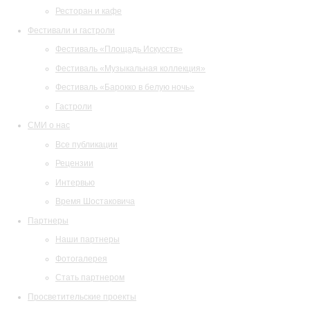
Ресторан и кафе
Фестивали и гастроли
Фестиваль «Площадь Искусств»
Фестиваль «Музыкальная коллекция»
Фестиваль «Барокко в белую ночь»
Гастроли
СМИ о нас
Все публикации
Рецензии
Интервью
Время Шостаковича
Партнеры
Наши партнеры
Фотогалерея
Стать партнером
Просветительские проекты