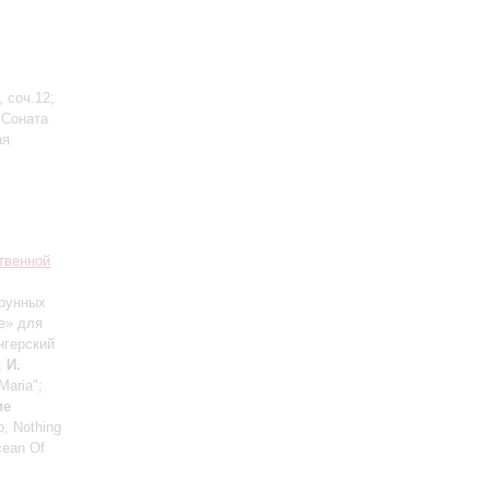
 соч.12;
 Соната
ая
твенной
трунных
е» для
нгерский
;
И.
Maria";
ие
o, Nothing
cean Of