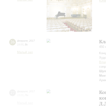
Юли
Кл
26
февраля
,
2017
19:00
,
Вс
450 
Малый зал
Конц
Худо
Вла
сопр
Шул
Монт
Арии
Ко
27
февраля
,
2017
19:00
,
Пн
ко
Д.
Малый зал