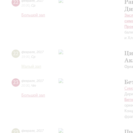
Ра
22
февраля
,
2017
20:00
,
Ср
Ди
Большой зал
Зас
сим
Про
бале
и Хл
Ци
22
февраля
,
2017
19:00
,
Ср
Ак
Малый зал
Орг
Бе
23
февраля
,
2017
20:00
,
Чт
Симф
Дири
Большой зал
Бет
орке
Конц
фраг
Пр
23
февраля
,
2017