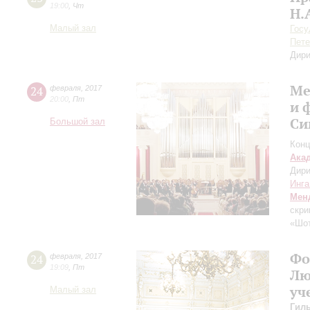
19:00
,
Чт
Н.
Малый зал
Госу
Пете
Дири
Ме
24
февраля
,
2017
20:00
,
Пт
и 
Си
Большой зал
Конц
Ака
Дири
Инга
Мен
скри
«Шо
Фо
24
февраля
,
2017
19:09
,
Пт
Лю
уч
Малый зал
Гил