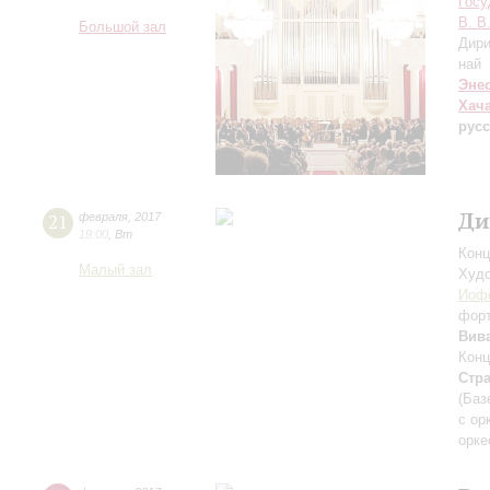
Госу
В. В
Большой зал
Дири
най
Эне
Хач
русс
Ди
21
февраля
,
2017
19:00
,
Вт
Конц
Малый зал
Худо
Иоф
фор
Вив
Конц
Стр
(Баз
с ор
орке