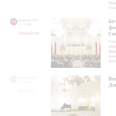
Орг
Пете
Бе
28
февраля
,
2017
20:00
,
Вт
фо
Си
Большой зал
Конц
орке
Ака
Дири
фор
Во
28
февраля
,
2017
19:00
,
Вт
Дм
Малый зал