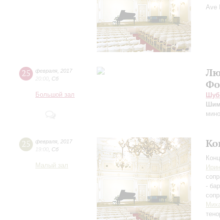
Ave 
Лю
25
февраля
,
2017
20:00
,
Сб
Фо
Большой зал
Шуб
Шим
мин
Ко
25
февраля
,
2017
19:00
,
Сб
Конц
Малый зал
Ирин
сопр
- ба
сопр
Мих
тено