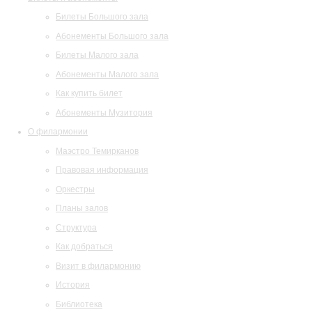
Билеты Большого зала
Абонементы Большого зала
Билеты Малого зала
Абонементы Малого зала
Как купить билет
Абонементы Музитория
О филармонии
Маэстро Темирканов
Правовая информация
Оркестры
Планы залов
Структура
Как добраться
Визит в филармонию
История
Библиотека