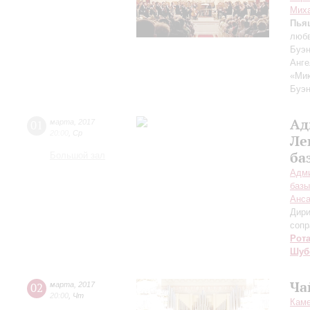
Мих
Пья
любв
Буэн
Анге
«Мик
Буэн
Ад
01
марта
,
2017
20:00
,
Ср
Ле
ба
Большой зал
Адми
базы
Анса
Дири
сопр
Рот
Шуб
Ча
02
марта
,
2017
20:00
,
Чт
Каме