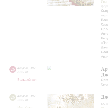
Ири
фор
Сыд
парт
Еле
Сла
Орл
Ант
Кер
«Па
Дал
Сло
Арии
Ар
26
февраля
,
2017
20:00
,
Вс
Дж
Большой зал
Орг
Смо
Дж
26
февраля
,
2017
15:00
,
Вс
Конц
Малый зал