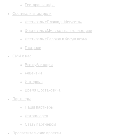
Ресторан и кафе
Фестивали и гастроли
Фестиваль «Площадь Искусств»
Фестиваль «Музыкальная коллекция»
Фестиваль «Барокко в белую ночь»
Гастроли
СМИ о нас
Все публикации
Рецензии
Интервью
Время Шостаковича
Партнеры
Наши партнеры
Фотогалерея
Стать партнером
Просветительские проекты