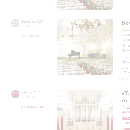
Ве
28
февраля
,
2017
19:00
,
Вт
Юли
фор
Малый зал
виол
Ипп
Раби
«Пят
Чай
знал
«Бье
трио
«Т
01
марта
,
2017
20:00
,
Ср
Ас
Большой зал
О
Анса
Эми
Олег
Кири