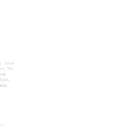
в
- орган
таты "Мы
гер
:
 Гуно,
дор,
м и