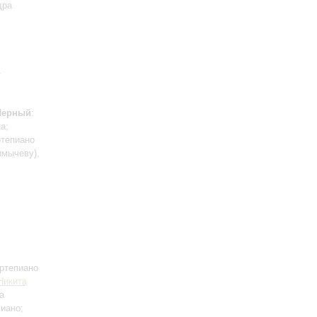
дра
-
Черный
:
а;
ртепиано
имычеву),
ртепиано
Никита
а
иано;