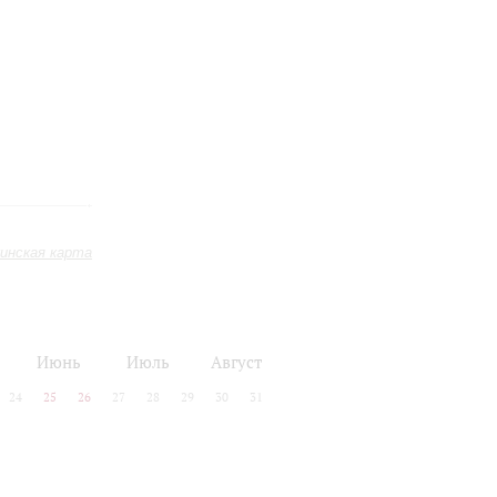
инская карта
Июнь
Июль
Август
24
25
26
27
28
29
30
31