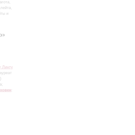
агота,
флейта,
йты и
о»
у Линту
лауреат
)
а;
тховен
: