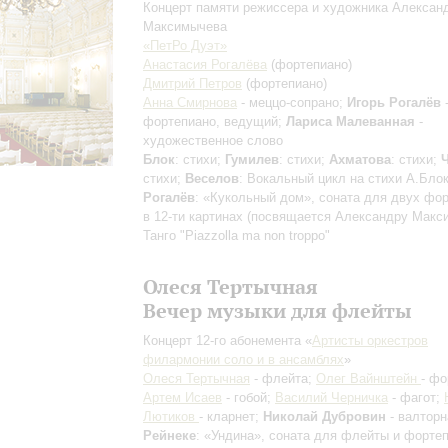
Концерт памяти режиссера и художника Алексан
Максимычева
«ПетРо Дуэт»
Анастасия Рогалёва
(фортепиано)
Дмитрий Петров
(фортепиано)
Анна Смирнова
- меццо-сопрано;
Игорь Рогалёв
фортепиано, ведущий;
Лариса Малеванная
-
художественное слово
Блок
: стихи;
Гумилев
: стихи;
Ахматова
: стихи;
стихи;
Веселов
: Вокальный цикл на стихи А.Блок
Рогалёв
: «Кукольный дом», соната для двух фо
в 12-ти картинах (посвящается Александру Макс
Танго "Piazzolla ma non troppo"
Олеся Тертычная
Вечер музыки для флейты
Концерт 12-го абонемента «
Артисты оркестров
филармонии соло и в ансамблях
»
Олеся Тертычная
- флейта;
Олег Вайнштейн
- фо
Артем Исаев
- гобой;
Василий Черничка
- фагот;
Лютиков
- кларнет;
Николай Дубровин
- валторн
Рейнеке
: «Ундина», соната для флейты и фортеп