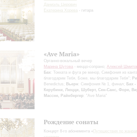
Даниэль Церович
Екатерина Хорева
- гитара
«Ave Maria»
Органно-вокальный вечер
Марина Шутова
- меццо-сопрано;
Алексей Шмито
Бах
: Токката и фуга ре минор, Симфония из кан
благодарим Тебя, Боже, мы благодарим Тебя";
Ре
Benedictus;
Вьерн
: Симфония № 1, финал;
Бах -
Керубини, Люцци, Шуберт, Сен-Санс, Форе, Ви
Массне, Райнбергер
: "Ave Maria"
Рождение сонаты
Концерт 8-го абонемента «
Путешествия по жанра
стилям
»