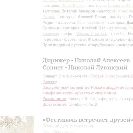
валторна;
Игорь Карзов
- валторна;
Всеволод Ми
валторна;
Виталий Мусаров
- валторна;
Алекса
Петров
- валторна;
Алексей Позин
- валторна;
П
Родин
- валторна;
Олег Скроцкий
- валторна;
Дм
Сорокин
- валторна;
Алексей Цес
- валторна;
С
Кипрская
- арфа ;
Максим Игнатьев
- тромбон;
На
Говорова
- фортепиано;
Маргарита Глухова
- фо
Произведения русских и зарубежных компози
Дирижер - Николай Алексеев
Солист - Николай Луганский
Концерт 3-го абонемента «
Первый симфонический
России
»
Заслуженный коллектив России академическ
симфонический оркестр филармонии
Рахманинов
: Концерт № 2 для фортепиано с ор
Шостакович
: Симфония № 10
«Фестиваль встречает друзей
Гитарный дуэт (Черногория)
Горан Кривокапич