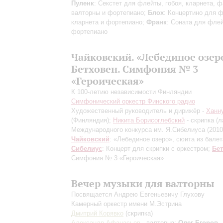
Пуленк
: Секстет для флейты, гобоя, кларнета, ф
валторны и фортепиано;
Блох
: Концертино для 
кларнета и фортепиано;
Франк
: Соната для фле
фортепиано
Чайковский. «Лебединое озер
Бетховен. Симфония № 3
«Героическая»
К 100-летию независимости Финляндии
Симфонический оркестр Финского радио
Художественный руководитель и дирижёр -
Ханн
(Финляндия);
Никита Борисоглебский
- скрипка (
Международного конкурса им. Я.Сибелиуса (2010
Чайковский
: «Лебединое озеро», сюита из балет
Сибелиус
: Концерт для скрипки с оркестром;
Бе
Симфония № 3 «Героическая»
Вечер музыки для валторны
Посвящается Андрею Евгеньевичу Глухову
Камерный оркестр имени М.Эстрина
Дмитрий Корявко
(скрипка)
Александр Афанасьев
- валторна;
Олег Егоров
-