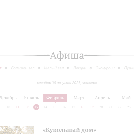
Афиша
я
Большой зал
Малый зал
Лекции
Экскурсии
Пушк
сегодня 06 августа 2026, четверг
Декабрь
Январь
Февраль
Март
Апрель
Май
9
10
11
12
13
14
15
16
17
18
19
20
21
22
23
«Кукольный дом»