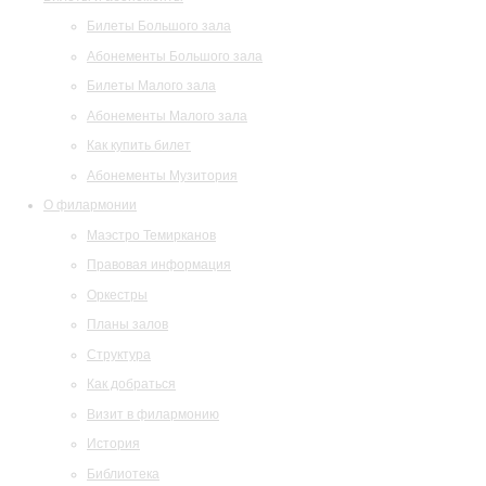
Билеты Большого зала
Абонементы Большого зала
Билеты Малого зала
Абонементы Малого зала
Как купить билет
Абонементы Музитория
О филармонии
Маэстро Темирканов
Правовая информация
Оркестры
Планы залов
Структура
Как добраться
Визит в филармонию
История
Библиотека