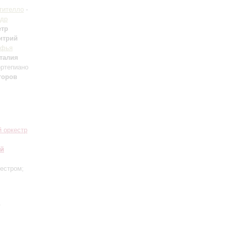
тителло
-
ндр
етр
итрий
офья
талия
ртепиано
торов
 оркестр
ий
кестром;
»