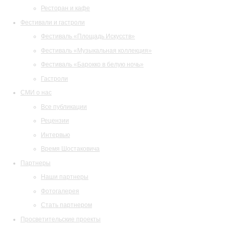
Ресторан и кафе
Фестивали и гастроли
Фестиваль «Площадь Искусств»
Фестиваль «Музыкальная коллекция»
Фестиваль «Барокко в белую ночь»
Гастроли
СМИ о нас
Все публикации
Рецензии
Интервью
Время Шостаковича
Партнеры
Наши партнеры
Фотогалерея
Стать партнером
Просветительские проекты