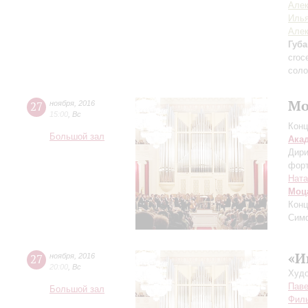
Алек
Иль
Алек
Губ
croc
соло
Мо
27
ноября
,
2016
15:00
,
Вс
Конц
Большой зал
Ака
Дири
фор
Ната
Моц
Конц
Сим
«И
27
ноября
,
2016
20:00
,
Вс
Худо
Паве
Большой зал
Филь