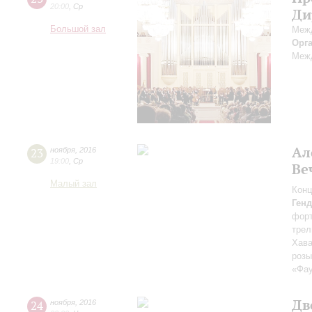
20:00
,
Ср
Ди
Большой зал
Межд
Орг
Межд
Ал
23
ноября
,
2016
19:00
,
Ср
Ве
Малый зал
Конц
Ген
фор
трел
Хава
роз
«Фа
Дв
24
ноября
,
2016