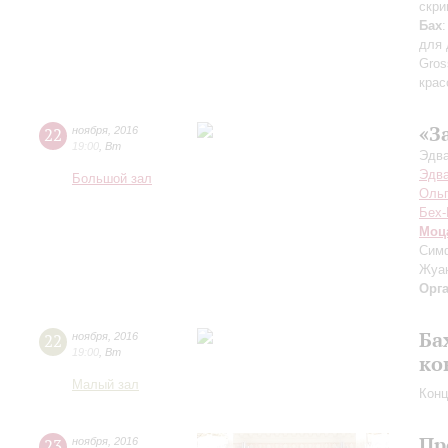
скри
Бах
для 
Gros
крас
«З
22
ноября
,
2016
19:00
,
Вт
Эдва
Эдва
Большой зал
Ольг
Бех-
Моц
Симф
Жуан
Орг
Ба
22
ноября
,
2016
19:00
,
Вт
ко
Малый зал
Конц
Пр
23
ноября
,
2016