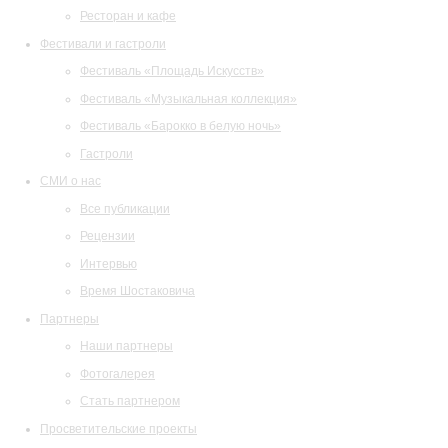
Ресторан и кафе
Фестивали и гастроли
Фестиваль «Площадь Искусств»
Фестиваль «Музыкальная коллекция»
Фестиваль «Барокко в белую ночь»
Гастроли
СМИ о нас
Все публикации
Рецензии
Интервью
Время Шостаковича
Партнеры
Наши партнеры
Фотогалерея
Стать партнером
Просветительские проекты