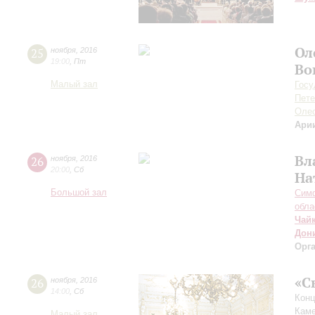
Ол
25
ноября
,
2016
19:00
,
Пт
Во
Малый зал
Госу
Пете
Оле
Арии
Вл
26
ноября
,
2016
20:00
,
Сб
На
Большой зал
Симф
обла
Чай
Дон
Орг
«С
26
ноября
,
2016
14:00
,
Сб
Конц
Каме
Малый зал