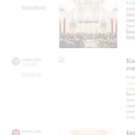
Конц
Большой зал
влия
Зас
сим
Дири
Бра
Веб
Кл
19
ноября
,
2016
19:00
,
Сб
со
Малый зал
Конц
сти
Анна
Бет
форт
скри
скри
Скер
Бр
20
ноября
,
2016