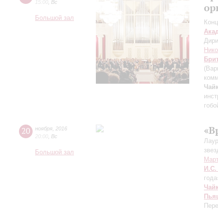
15:00
,
Вс
ор
Большой зал
Конц
Ака
Дири
Нико
Бри
(Вар
комм
Чайк
инст
гобо
«В
20
ноября
,
2016
20:00
,
Вс
Лаур
звез
Большой зал
Март
И.С.
года
Чай
Пья
Пере