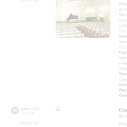
Мар
Детс
Нат
Жан
сопр
Серг
Ана
баян
Екат
Кур
парт
и ве
Чай
Фал
Сан
Хин
Нар
Орг
Со
26
ноября
,
2016
19:00
,
Сб
85 л
Малый зал
Конц