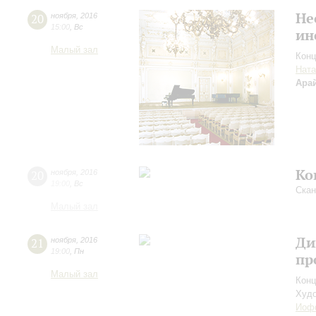
Не
20
ноября
,
2016
15:00
,
Вс
ин
Малый зал
Конц
Ната
Ара
Ко
20
ноября
,
2016
19:00
,
Вс
Скан
Малый зал
Ди
21
ноября
,
2016
19:00
,
Пн
пр
Малый зал
Конц
Худо
Иоф