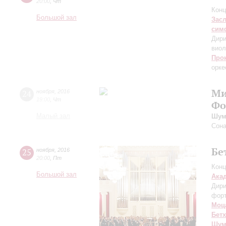
20:00
,
Чт
Конц
Большой зал
Зас
сим
Дири
виол
Про
орке
Ми
24
ноября
,
2016
19:00
,
Чт
Фо
Малый зал
Шум
Сона
Бе
25
ноября
,
2016
20:00
,
Пт
Конц
Большой зал
Ака
Дири
фор
Моц
Бет
Шум