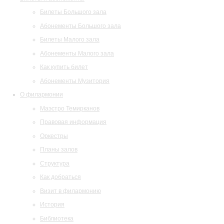
Билеты Большого зала
Абонементы Большого зала
Билеты Малого зала
Абонементы Малого зала
Как купить билет
Абонементы Музитория
О филармонии
Маэстро Темирканов
Правовая информация
Оркестры
Планы залов
Структура
Как добраться
Визит в филармонию
История
Библиотека