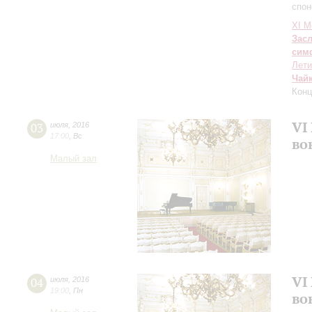
спон
XI М
Зас
сим
Лети
Чай
Конц
VI
03
июля
,
2016
17:00
,
Вс
во
Малый зал
VI
04
июля
,
2016
19:00
,
Пн
во