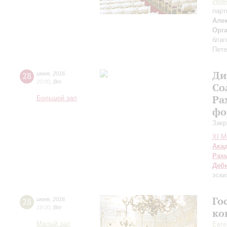
Ирин
парт
Але
Орг
благ
Пете
Ди
28
июня
,
2016
20:00
,
Вт
Со
Ра
Большой зал
фо
Закр
XI М
Ака
Рах
Деб
эски
Го
28
июня
,
2016
19:00
,
Вт
ко
Малый зал
Евге