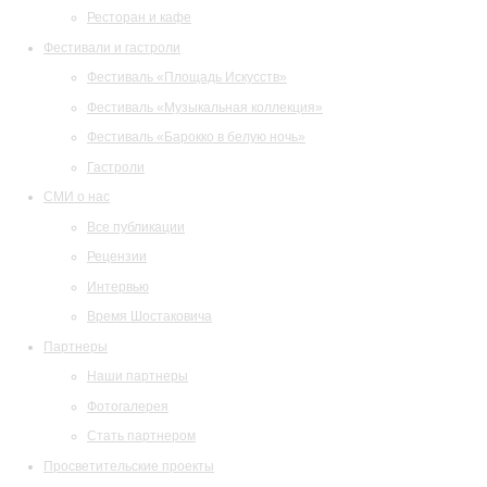
Ресторан и кафе
Фестивали и гастроли
Фестиваль «Площадь Искусств»
Фестиваль «Музыкальная коллекция»
Фестиваль «Барокко в белую ночь»
Гастроли
СМИ о нас
Все публикации
Рецензии
Интервью
Время Шостаковича
Партнеры
Наши партнеры
Фотогалерея
Стать партнером
Просветительские проекты