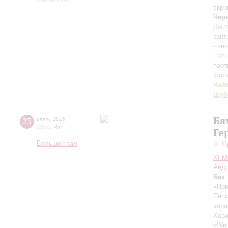
Малый зал
скри
Чер
Дми
конт
- ви
Ната
парт
фор
Чай
Шуб
Ба
23
июня
,
2016
20:00
,
Чт
Ге
Большой зал
О
XI М
Андр
Бах
«При
Пас
хора
Хор
«Wei