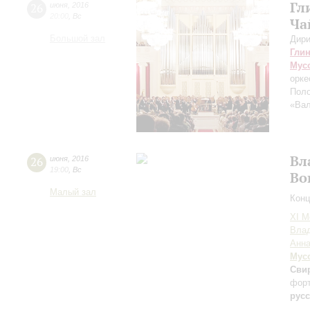
Гл
26
июня
,
2016
20:00
,
Вс
Ча
Большой зал
Дири
Гли
Мус
орке
Поло
«Вал
Вл
26
июня
,
2016
19:00
,
Вс
Во
Малый зал
Конц
XI М
Вла
Анна
Мус
Сви
форт
рус