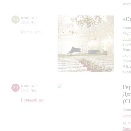
месс
«С
23
июня
,
2016
19:00
,
Чт
Конц
Малый зал
Худо
Осм
виол
Моц
скри
(обр
Р.Ш
виол
Ге
24
июня
,
2016
20:00
,
Пт
Ди
(С
Большой зал
Конц
орке
XI М
Зас