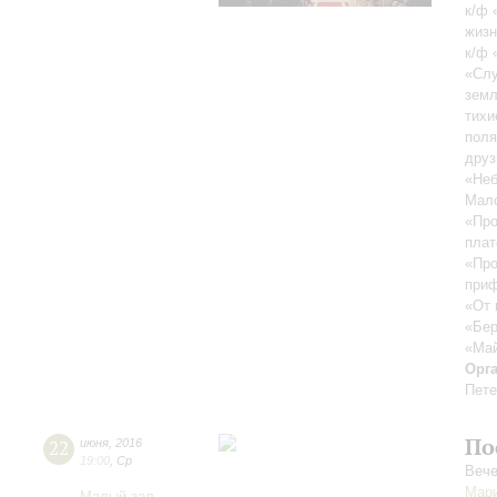
к/ф 
жизн
к/ф 
«Слу
земл
тихи
поля
друз
«Неб
Мало
«Про
плат
«Про
при
«От 
«Бер
«Май
Орг
Пете
По
22
июня
,
2016
19:00
,
Ср
Вече
Мар