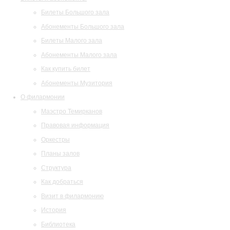
Билеты Большого зала
Абонементы Большого зала
Билеты Малого зала
Абонементы Малого зала
Как купить билет
Абонементы Музитория
О филармонии
Маэстро Темирканов
Правовая информация
Оркестры
Планы залов
Структура
Как добраться
Визит в филармонию
История
Библиотека