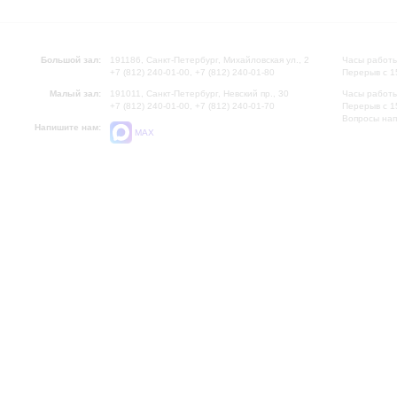
Большой зал:
191186, Санкт-Петербург, Михайловская ул., 2
Часы работы
+7 (812) 240-01-00, +7 (812) 240-01-80
Перерыв с 1
Малый зал:
191011, Санкт-Петербург, Невский пр., 30
Часы работы
+7 (812) 240-01-00, +7 (812) 240-01-70
Перерыв с 1
Вопросы на
Напишите нам:
MAX