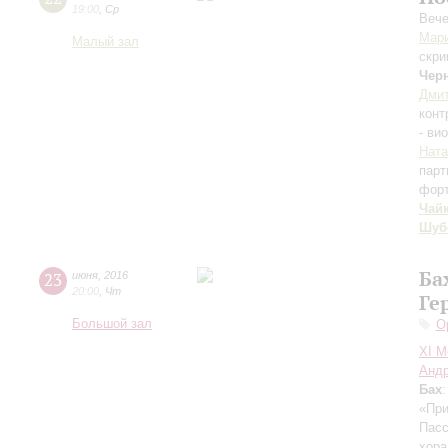
19:00
,
Ср
Вече
Мар
Малый зал
скри
Чер
Дми
конт
- ви
Ната
парт
фор
Чай
Шуб
Ба
23
июня
,
2016
20:00
,
Чт
Ге
Большой зал
О
XI М
Андр
Бах
«При
Пас
хора