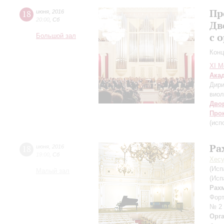
Пр
18
июня
,
2016
20:00
,
Сб
Дв
с 
Большой зал
Конц
XI М
Ака
Дири
виол
Дво
Про
(исп
Ра
18
июня
,
2016
19:00
,
Сб
Хесу
(Исп
Малый зал
(Исп
Рах
Форт
№ 2
Орг