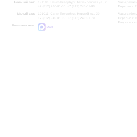
Большой зал:
191186, Санкт-Петербург, Михайловская ул., 2
Часы работы
+7 (812) 240-01-00, +7 (812) 240-01-80
Перерыв с 1
Малый зал:
191011, Санкт-Петербург, Невский пр., 30
Часы работы
+7 (812) 240-01-00, +7 (812) 240-01-70
Перерыв с 1
Вопросы на
Напишите нам:
MAX