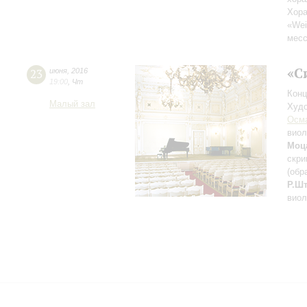
Хор
«Wei
месс
«С
23
июня
,
2016
19:00
,
Чт
Конц
Малый зал
Худо
Осм
виол
Моц
скри
(обр
Р.Ш
виол