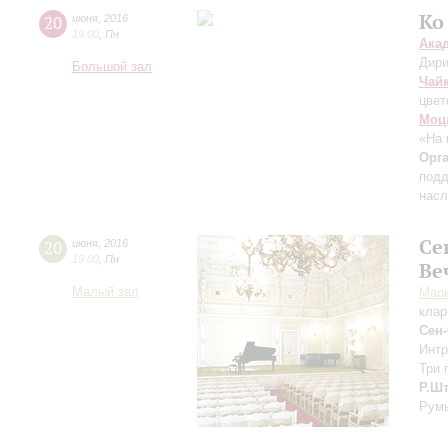
Ко
20
июня
,
2016
19:00
,
Пн
Ака
Дири
Большой зал
Чай
цвет
Моц
«На 
Орг
подд
насл
Се
20
июня
,
2016
19:00
,
Пн
Ве
Малый зал
Мари
клар
Сен
Интр
Три 
Р.Ш
Румы