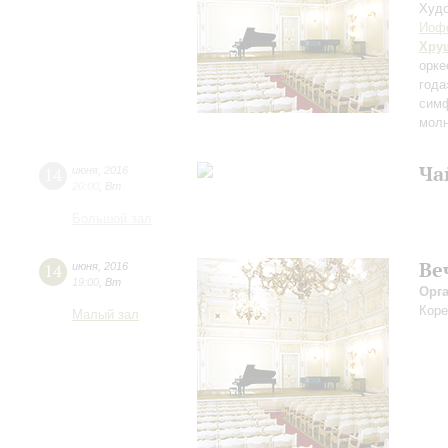
Худо
Иоф
Хру
орке
года
симф
молн
Ча
14
июня
,
2016
20:00
,
Вт
Большой зал
Ве
14
июня
,
2016
19:00
,
Вт
Орг
Коре
Малый зал