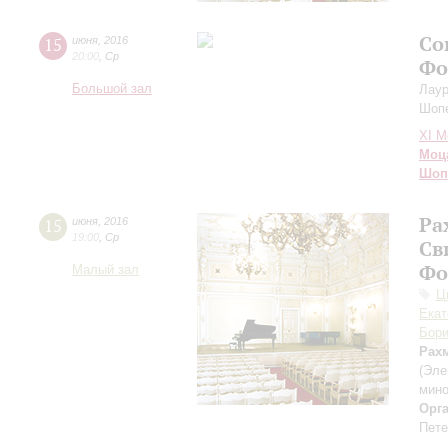
Со
15
июня
,
2016
20:00
,
Ср
Фо
Большой зал
Лаур
Шопе
XI М
Моц
Шоп
Ра
15
июня
,
2016
19:00
,
Ср
Св
Фо
Малый зал
Ц
Екат
Бори
Рах
(Эле
мин
Орг
Пете