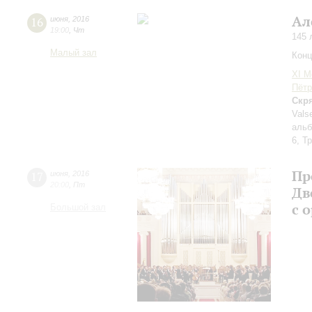
Ал
16
июня
,
2016
19:00
,
Чт
145 
Малый зал
Конц
XI М
Пётр
Скр
Vals
альб
6, Т
Пр
17
июня
,
2016
20:00
,
Пт
Дв
с 
Большой зал