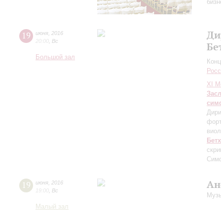
бизн
Ди
19
июня
,
2016
20:00
,
Вс
Бе
Большой зал
Конц
Росс
XI М
Зас
сим
Дири
фор
виол
Бет
скри
Сим
Ан
19
июня
,
2016
19:00
,
Вс
Музы
Малый зал