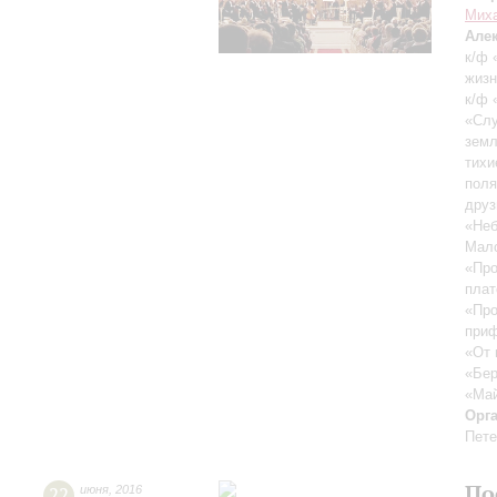
Миха
Але
к/ф 
жизн
к/ф 
«Слу
земл
тихи
поля
друз
«Неб
Мало
«Про
плат
«Про
при
«От 
«Бер
«Май
Орг
Пете
По
22
июня
,
2016