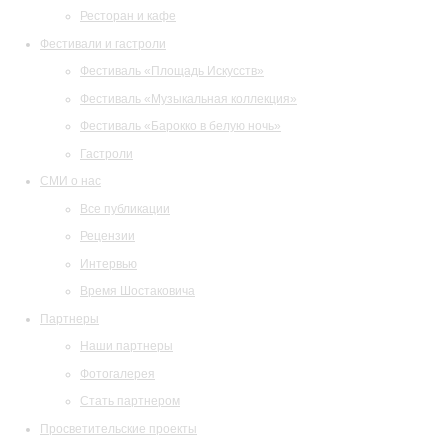
Ресторан и кафе
Фестивали и гастроли
Фестиваль «Площадь Искусств»
Фестиваль «Музыкальная коллекция»
Фестиваль «Барокко в белую ночь»
Гастроли
СМИ о нас
Все публикации
Рецензии
Интервью
Время Шостаковича
Партнеры
Наши партнеры
Фотогалерея
Стать партнером
Просветительские проекты