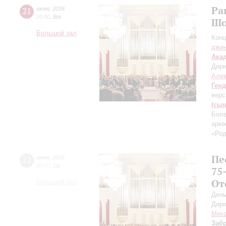
Ра
21
июня
,
2016
20:00
,
Вт
Шо
Большой зал
Конц
джи
Ака
Дири
Але
Ген
верс
(сын
Бол
орке
«Род
Пе
22
июня
,
2016
20:00
,
Ср
75
От
Большой зал
День
Дири
Миха
Заб