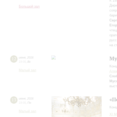
К 15
Дири
Большой зал
сопр
бари
Сер
Его
чтец
орат
русс
на с
Му
12
июня
,
2016
19:00
,
Вс
Конц
Малый зал
Алек
Сло
Мус
выст
«П
13
июня
,
2016
19:00
,
Пн
Конц
Малый зал
XI М