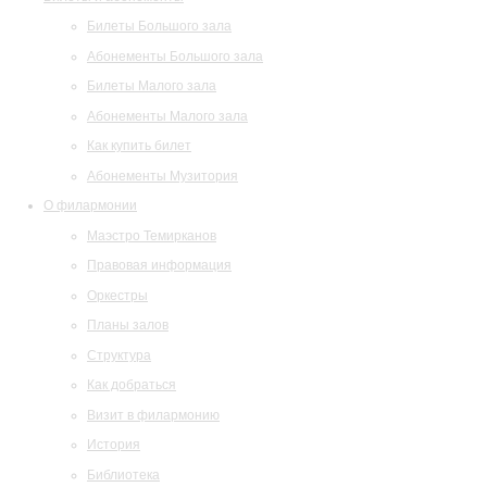
Билеты Большого зала
Абонементы Большого зала
Билеты Малого зала
Абонементы Малого зала
Как купить билет
Абонементы Музитория
О филармонии
Маэстро Темирканов
Правовая информация
Оркестры
Планы залов
Структура
Как добраться
Визит в филармонию
История
Библиотека