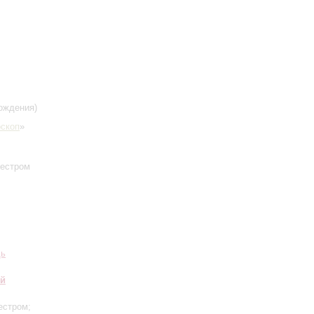
ождения)
скоп
»
кестром
дь
ий
естром;