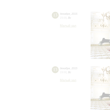
13
декабря
,
2015
15:00
,
Вс
Малый зал
13
декабря
,
2015
19:00
,
Вс
Малый зал