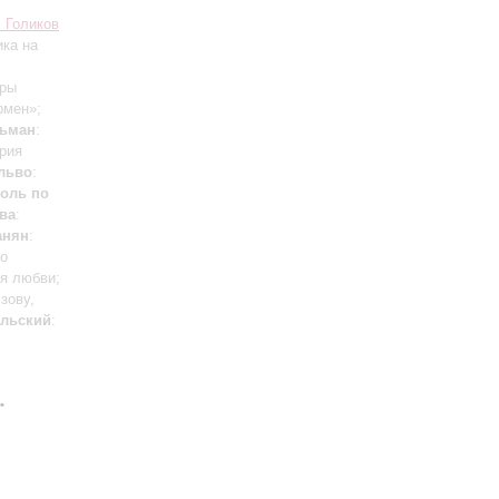
 Голиков
ика на
еры
рмен»;
ьман
:
рия
льво
:
оль по
ва
:
анян
:
во
ня любви;
 зову,
льский
:
.