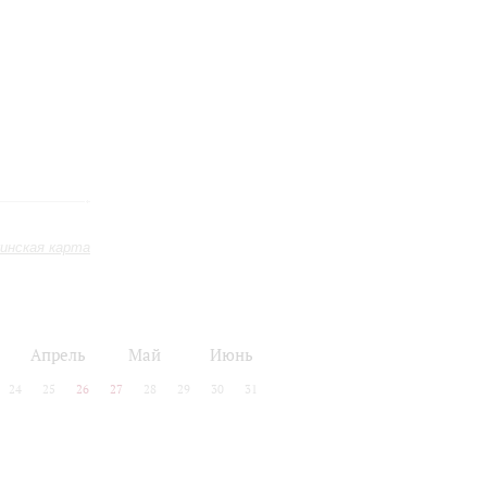
инская карта
Апрель
Май
Июнь
24
25
26
27
28
29
30
31