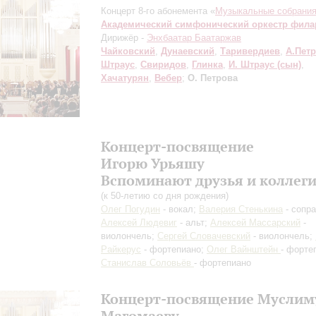
Концерт 8-го абонемента «
Музыкальные собрани
Академический симфонический оркестр фил
Дирижёр -
Энхбаатар Баатаржав
Чайковский
,
Дунаевский
,
Таривердиев
,
А.Пет
Штраус
,
Свиридов
,
Глинка
,
И. Штраус (сын)
,
Хачатурян
,
Вебер
;
О. Петрова
Концерт-посвящение
Игорю Урьяшу
Вспоминают друзья и коллег
(к 50-летию со дня рождения)
Олег Погудин
- вокал;
Валерия Стенькина
- сопра
Алексей Людевиг
- альт;
Алексей Массарский
-
виолончель;
Сергей Словачевский
- виолончель;
Райкерус
- фортепиано;
Олег Вайнштейн
- форте
Станислав Соловьёв
- фортепиано
Концерт-посвящение Муслим
Магомаеву