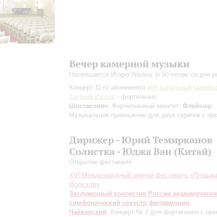
Вечер камерной музыки
Посвящается Игорю Урьяшу (к 50-летию со дня р
Концерт 11-го абонемента «
Музыкальный калейдо
Евгений Изотов
- фортепиано
Шостакович
: Фортепианный квинтет;
Флейшер
:
Музыкальное приношение для двух скрипок с ор
Дирижер - Юрий Темирканов
Солистка - Юджа Ван (Китай)
Открытие фестиваля
XVI Международный зимний фестиваль «Площа
Искусств»
Заслуженный коллектив России академическ
симфонический оркестр филармонии
Чайковский
: Концерт № 2 для фортепиано с орк