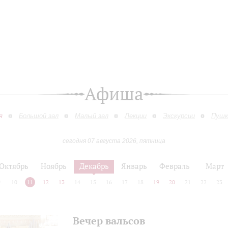
Афиша
я
Большой зал
Малый зал
Лекции
Экскурсии
Пушк
сегодня 07 августа 2026, пятница
Октябрь
Ноябрь
Декабрь
Январь
Февраль
Март
9
10
11
12
13
14
15
16
17
18
19
20
21
22
23
Вечер вальсов