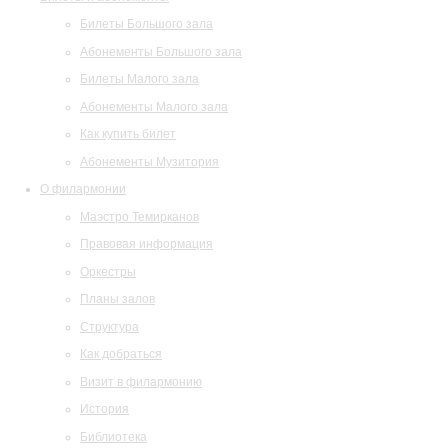
Билеты Большого зала
Абонементы Большого зала
Билеты Малого зала
Абонементы Малого зала
Как купить билет
Абонементы Музитория
О филармонии
Маэстро Темирканов
Правовая информация
Оркестры
Планы залов
Структура
Как добраться
Визит в филармонию
История
Библиотека