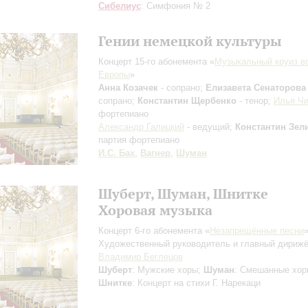
Сибелиус
: Симфония № 2
Гении немецкой культуры
Концерт 15-го абонемента «
Музыкальный круиз в
Европы
»
Анна Козачек
- сопрано;
Елизавета Сенаторова
сопрано;
Константин Щербенко
- тенор;
Илья Чи
фортепиано
Александр Галицкий
- ведущий;
Константин Зел
партия фортепиано
И.С. Бах
,
Вагнер
,
Шуман
Шуберт, Шуман, Шнитке
Хоровая музыка
Концерт 6-го абонемента «
Незапрещённые песни
Художественный руководитель и главный дирижё
Владимир Беглецов
Шуберт
: Мужские хоры;
Шуман
: Смешанные хор
Шнитке
: Концерт на стихи Г. Нарекаци