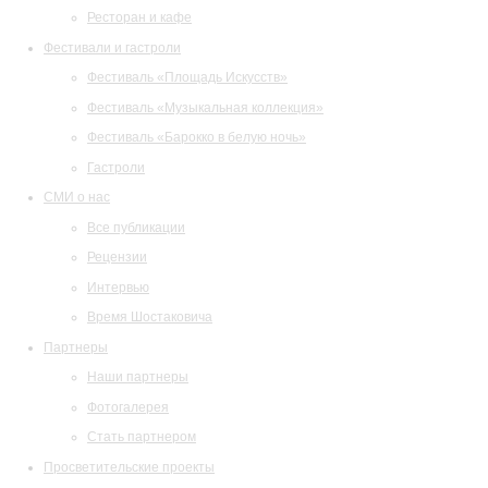
Ресторан и кафе
Фестивали и гастроли
Фестиваль «Площадь Искусств»
Фестиваль «Музыкальная коллекция»
Фестиваль «Барокко в белую ночь»
Гастроли
СМИ о нас
Все публикации
Рецензии
Интервью
Время Шостаковича
Партнеры
Наши партнеры
Фотогалерея
Стать партнером
Просветительские проекты