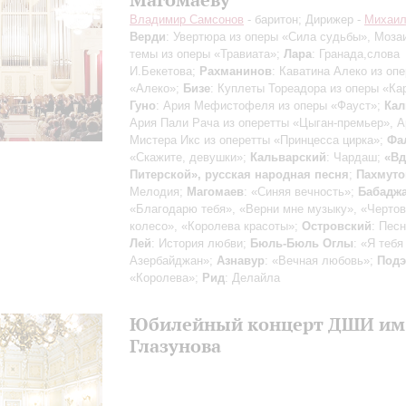
Владимир Самсонов
- баритон; Дирижер -
Михаил
Верди
: Увертюра из оперы «Сила судьбы», Моза
темы из оперы «Травиата»;
Лара
: Гранада,слова
И.Бекетова;
Рахманинов
: Каватина Алеко из оп
«Алеко»;
Бизе
: Куплеты Тореадора из оперы «Ка
Гуно
: Ария Мефистофеля из оперы «Фауст»;
Кал
Ария Пали Рача из оперетты «Цыган-премьер», А
Мистера Икс из оперетты «Принцесса цирка»;
Фа
«Скажите, девушки»;
Кальварский
: Чардаш;
«Вд
Питерской», русская народная песня
;
Пахмуто
Мелодия;
Магомаев
: «Синяя вечность»;
Бабадж
«Благодарю тебя», «Верни мне музыку», «Черто
колесо», «Королева красоты»;
Островский
: Пес
Лей
: История любви;
Бюль-Бюль Оглы
: «Я тебя
Азербайджан»;
Азнавур
: «Вечная любовь»;
Подэ
«Королева»;
Рид
: Делайла
Юбилейный концерт ДШИ им
Глазунова