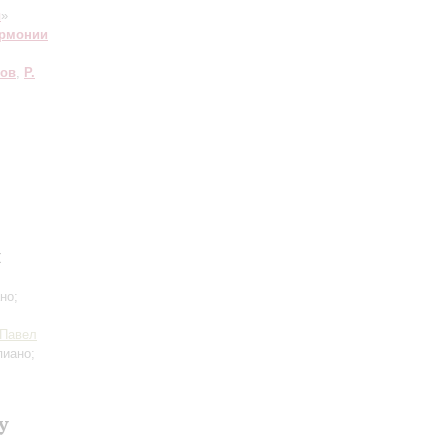
я
»
армонии
ров
,
Р.
и
но;
Павел
пиано;
у