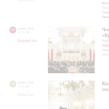
Мил
Пья
Сан
Орг
Ча
30
января
,
2016
20:00
,
Сб
«В
Большой зал
Худо
Чай
хара
четы
Ко
30
января
,
2016
15:00
,
Сб
от
Малый зал