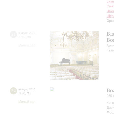
сим
Сме
Чай
Штр
Орг
Вл
21
января
,
2016
19:00
,
Чт
Во
Малый зал
Арии
Каза
Во
22
января
,
2016
19:00
,
Пт
260 
Малый зал
Конц
Дири
Моц