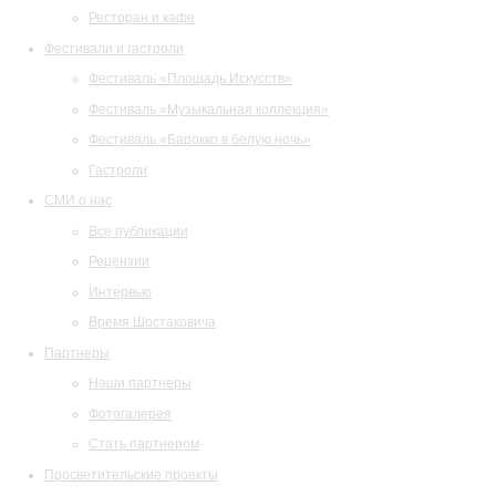
Ресторан и кафе
Фестивали и гастроли
Фестиваль «Площадь Искусств»
Фестиваль «Музыкальная коллекция»
Фестиваль «Барокко в белую ночь»
Гастроли
СМИ о нас
Все публикации
Рецензии
Интервью
Время Шостаковича
Партнеры
Наши партнеры
Фотогалерея
Стать партнером
Просветительские проекты