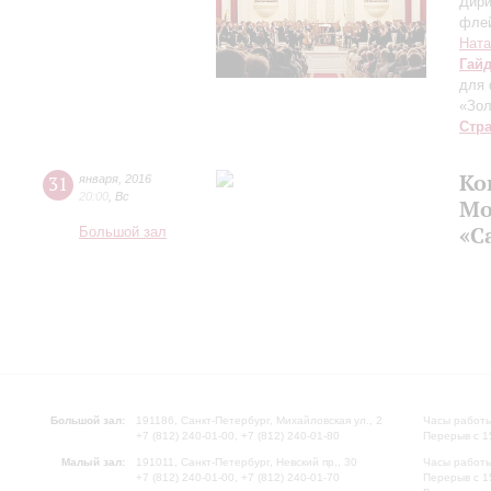
Дири
фле
Ната
Гай
для 
«Зол
Стр
Ко
31
января
,
2016
20:00
,
Вс
Мо
«С
Большой зал
Большой зал:
191186, Санкт-Петербург, Михайловская ул., 2
Часы работы
+7 (812) 240-01-00, +7 (812) 240-01-80
Перерыв с 1
Малый зал:
191011, Санкт-Петербург, Невский пр., 30
Часы работы
+7 (812) 240-01-00, +7 (812) 240-01-70
Перерыв с 1