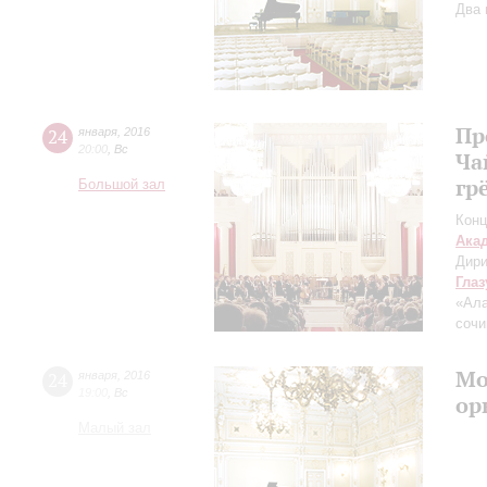
Два 
Пр
24
января
,
2016
20:00
,
Вс
Ча
гр
Большой зал
Конц
Ака
Дири
Глаз
«Ала
сочи
Мо
24
января
,
2016
19:00
,
Вс
ор
Малый зал