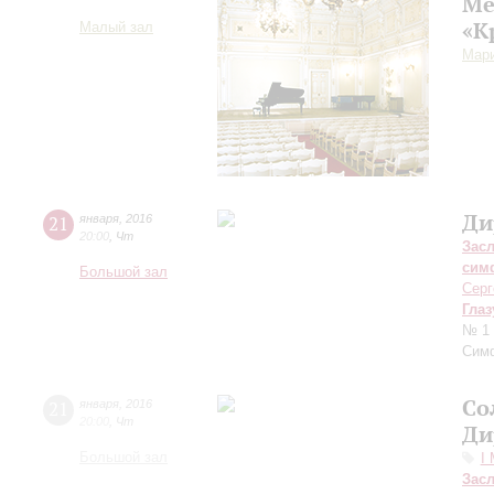
Ме
«К
Малый зал
Мар
Ди
21
января
,
2016
20:00
,
Чт
Зас
сим
Большой зал
Серг
Глаз
№ 1 
Сим
Со
21
января
,
2016
20:00
,
Чт
Ди
Большой зал
I
Зас