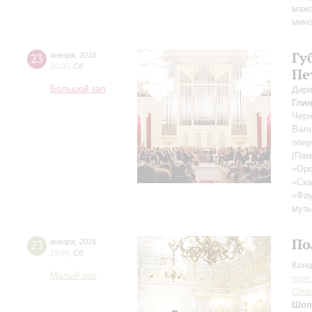
мажо
мино
Гу
23
января
,
2016
20:00
,
Сб
Пе
Большой зал
Дири
Гли
Черн
Валь
опер
(Пам
«Орф
«Ска
«Фау
музы
По
23
января
,
2016
19:00
,
Сб
Конц
Малый зал
прос
Оле
Шоп