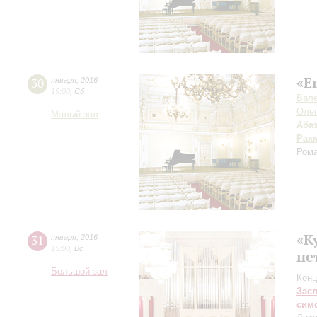
«Е
30
января
,
2016
19:00
,
Сб
Вале
Оле
Малый зал
Аба
Рах
Ром
«К
31
января
,
2016
15:00
,
Вс
пе
Большой зал
Конц
Зас
сим