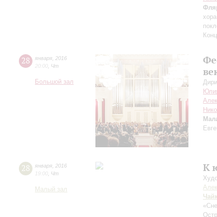
Фля
хора
покл
Конц
Фе
28
января
,
2016
20:00
,
Чт
ве
Большой зал
Дири
Юли
Але
Нико
Мал
Евге
К 
28
января
,
2016
19:00
,
Чт
Худо
Алек
Малый зал
Чай
«Сне
Остр