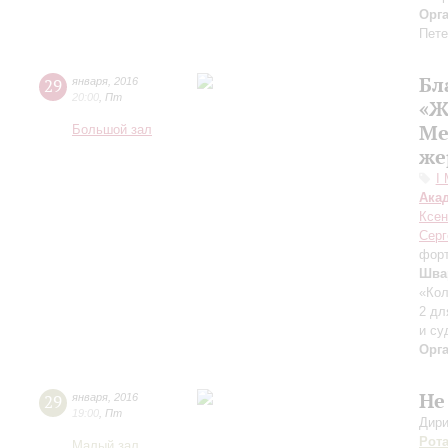
Орг
Пете
Бл
29
января
,
2016
20:00
,
Пт
«Ж
Ме
Большой зал
же
I
Ака
Ксен
Серг
форт
Шва
«Кол
2 дл
и су
Орг
Не
29
января
,
2016
19:00
,
Пт
Дири
Рот
Малый зал