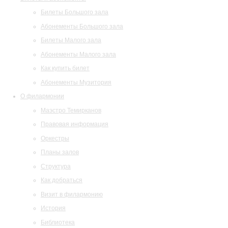
Билеты Большого зала
Абонементы Большого зала
Билеты Малого зала
Абонементы Малого зала
Как купить билет
Абонементы Музитория
О филармонии
Маэстро Темирканов
Правовая информация
Оркестры
Планы залов
Структура
Как добраться
Визит в филармонию
История
Библиотека