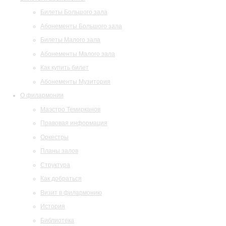
Билеты Большого зала
Абонементы Большого зала
Билеты Малого зала
Абонементы Малого зала
Как купить билет
Абонементы Музитория
О филармонии
Маэстро Темирканов
Правовая информация
Оркестры
Планы залов
Структура
Как добраться
Визит в филармонию
История
Библиотека