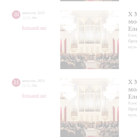
X 
20
августа
,
2015
11:00
,
Чт
мо
Ел
Большой зал
Конк
Орг
музы
X 
21
августа
,
2015
11:00
,
Пт
мо
Ел
Большой зал
Конк
Орг
музы