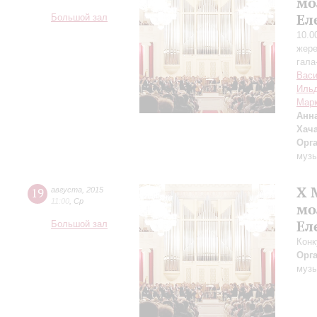
мо
Ел
Большой зал
10.0
жере
гала
Вас
Ильд
Мар
Анн
Хач
Орг
музы
X 
19
августа
,
2015
11:00
,
Ср
мо
Ел
Большой зал
Конк
Орг
музы