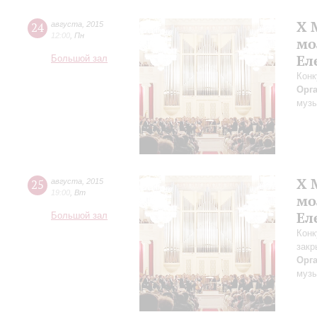
X 
24
августа
,
2015
12:00
,
Пн
мо
Ел
Большой зал
Конк
Орг
музы
X 
25
августа
,
2015
19:00
,
Вт
мо
Ел
Большой зал
Конк
закр
Орг
музы