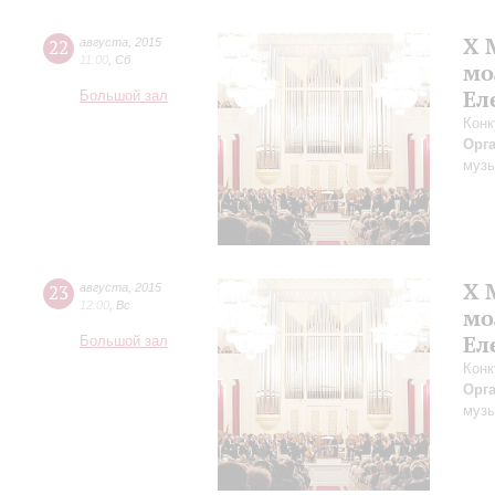
X 
22
августа
,
2015
11:00
,
Сб
мо
Ел
Большой зал
Конк
Орг
музы
X 
23
августа
,
2015
12:00
,
Вс
мо
Ел
Большой зал
Конк
Орг
музы