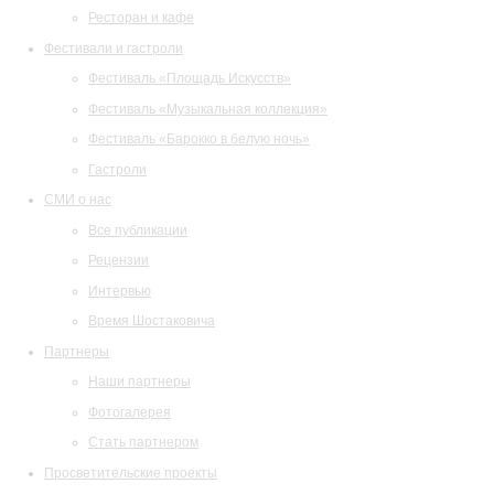
Ресторан и кафе
Фестивали и гастроли
Фестиваль «Площадь Искусств»
Фестиваль «Музыкальная коллекция»
Фестиваль «Барокко в белую ночь»
Гастроли
СМИ о нас
Все публикации
Рецензии
Интервью
Время Шостаковича
Партнеры
Наши партнеры
Фотогалерея
Стать партнером
Просветительские проекты