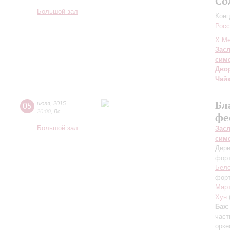
Со
Большой зал
Конц
Росс
X Ме
Зас
сим
Дво
Чай
Бл
05
июля
,
2015
20:00
,
Вс
фе
Большой зал
Зас
сим
Дири
фор
Бел
фор
Мар
Хун
Бах
част
орке