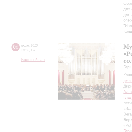
форт
для 
для 
опер
"Иол
Конц
Му
06
июля
,
2015
20:00
,
Пн
«P
со
Большой зал
Герш
Конц
джи
Дири
Але
Глаз
лети
«Вал
Вега
Бер
«Putt
Гер