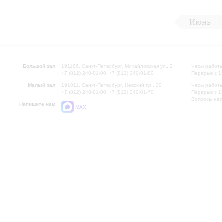
Июнь
Большой зал:
191186, Санкт-Петербург, Михайловская ул., 2
Часы работы
+7 (812) 240-01-00, +7 (812) 240-01-80
Перерыв с 1
Малый зал:
191011, Санкт-Петербург, Невский пр., 30
Часы работы
+7 (812) 240-01-00, +7 (812) 240-01-70
Перерыв с 1
Вопросы на
Напишите нам:
MAX