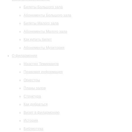
Билеты Большого зала
Абонементы Большого зала
Билеты Малого зала
Абонементы Малого зала
Как купить билет
Абонементы Музитория
О филармонии
Маэстро Темирканов
Правовая информация
Оркестры
Планы залов
Структура
Как добраться
Визит в филармонию
История
Библиотека