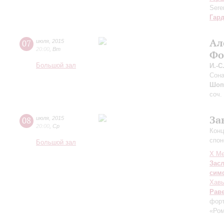
Sere
Гар
Ал
07
июля
,
2015
20:00
,
Вт
Фо
Большой зал
И.-С
Сона
Шоп
соч.
За
08
июля
,
2015
20:00
,
Ср
Конц
спо
Большой зал
X Ме
Зас
сим
Хавь
Рав
форт
«Ром