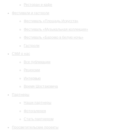
Ресторан и кафе
Фестивали и гастроли
Фестиваль «Площадь Искусств»
Фестиваль «Музыкальная коллекция»
Фестиваль «Барокко в белую ночь»
Гастроли
СМИ о нас
Все публикации
Рецензии
Интервью
Время Шостаковича
Партнеры
Наши партнеры
Фотогалерея
Стать партнером
Просветительские проекты