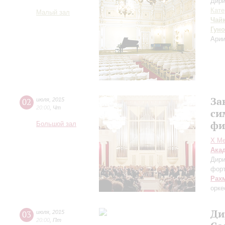
Дири
Кате
Малый зал
Чай
Гуно
Арии
За
02
июля
,
2015
20:00
,
Чт
си
фи
Большой зал
X Ме
Ака
Дири
фор
Рах
орке
Ди
03
июля
,
2015
20:00
,
Пт