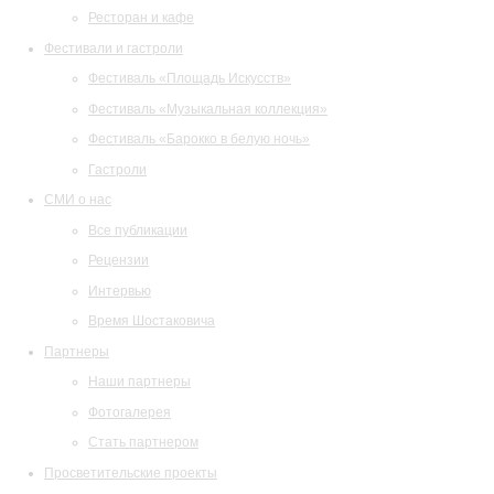
Ресторан и кафе
Фестивали и гастроли
Фестиваль «Площадь Искусств»
Фестиваль «Музыкальная коллекция»
Фестиваль «Барокко в белую ночь»
Гастроли
СМИ о нас
Все публикации
Рецензии
Интервью
Время Шостаковича
Партнеры
Наши партнеры
Фотогалерея
Стать партнером
Просветительские проекты