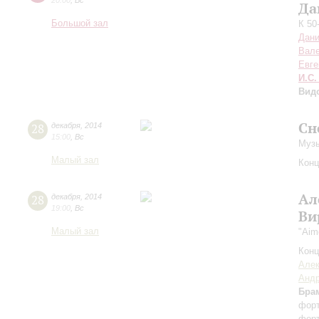
20:00
,
Вс
Да
Большой зал
К 50
Дани
Вале
Евге
И.С.
Вид
Сн
28
декабря
,
2014
15:00
,
Вс
Музы
Малый зал
Конц
Ал
28
декабря
,
2014
19:00
,
Вс
Ви
Малый зал
"Aim
Конц
Алек
Андр
Бра
форт
форт