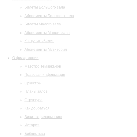
Билеты Большого зала
Абонементы Большого зала
Билеты Малого зала
Абонементы Малого зала
Как купить билет
Абонементы Музитория
О филармонии
Маэстро Темирканов
Правовая информация
Оркестры
Планы залов
Структура
Как добраться
Визит в филармонию
История
Библиотека