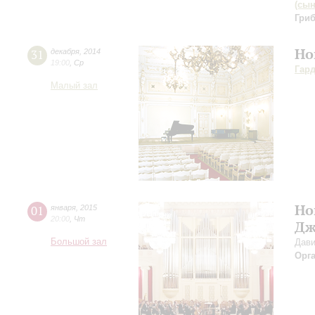
(сын
Гри
Но
31
декабря
,
2014
19:00
,
Ср
Гар
Малый зал
Но
01
января
,
2015
20:00
,
Чт
Дж
Большой зал
Дави
Орг