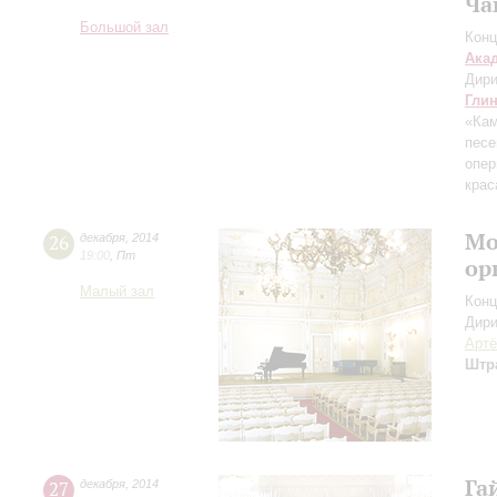
Ча
Большой зал
Конц
Ака
Дири
Гли
«Кам
песе
опе
крас
Мо
26
декабря
,
2014
19:00
,
Пт
ор
Малый зал
Конц
Дири
Артё
Штр
Га
27
декабря
,
2014