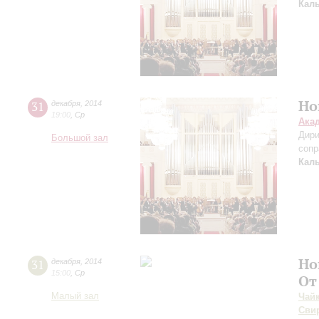
Кал
Но
31
декабря
,
2014
19:00
,
Ср
Ака
Дири
Большой зал
сопр
Кал
Но
31
декабря
,
2014
15:00
,
Ср
От
Малый зал
Чай
Сви