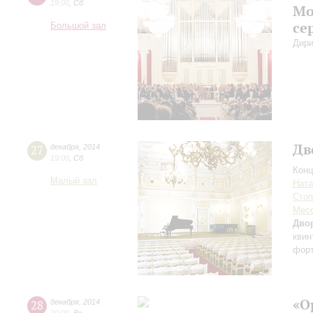
19:00
,
Сб
Мо
се
Большой зал
Дири
Дв
27
декабря
,
2014
19:00
,
Сб
Конц
Малый зал
Ната
Стоп
Мес
Дво
квин
фор
«О
28
декабря
,
2014