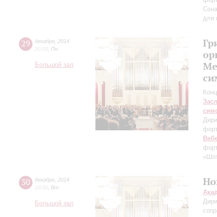
Сона
для 
Гр
29
декабря
,
2014
20:00
,
Пн
ор
Ме
Большой зал
си
Конц
Зас
сим
Дири
фор
Веб
форт
«Шо
Но
30
декабря
,
2014
19:00
,
Вт
Ака
Дири
Большой зал
сопр