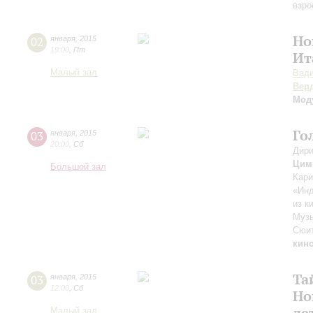
взро
Но
02
января
,
2015
19:00
,
Пт
Ит
Малый зал
Вад
Вер
Мод
Го
03
января
,
2015
20:00
,
Сб
Дири
Цим
Большой зал
Кари
«Инд
из к
Музы
Сюит
кин
Та
03
января
,
2015
12:00
,
Сб
Но
де
Малый зал