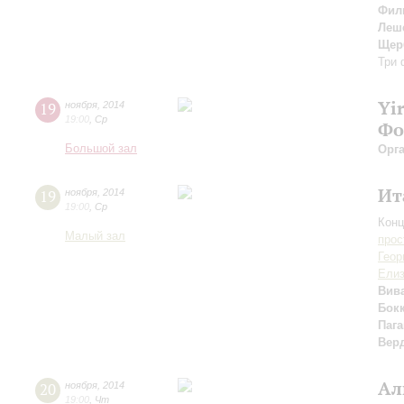
Фил
Леш
Щер
Три 
Yi
19
ноября
,
2014
19:00
,
Ср
Фо
Большой зал
Орг
Ит
19
ноября
,
2014
19:00
,
Ср
Конц
Малый зал
прос
Геор
Елиз
Вив
Бок
Паг
Вер
Ал
20
ноября
,
2014
19:00
,
Чт