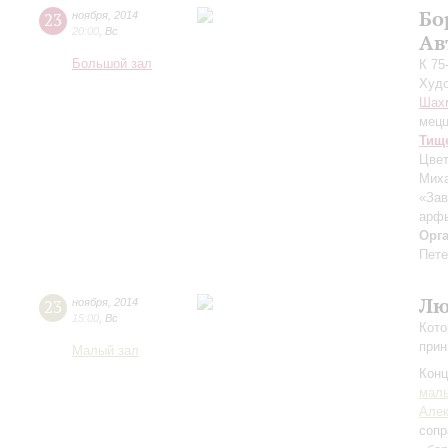
Бо
23
ноября
,
2014
20:00
,
Вс
Ав
Большой зал
К 75
Худо
Шах
мецц
Тищ
Цвет
Миха
«Зав
арфы
Орг
Пете
Лю
23
ноября
,
2014
15:00
,
Вс
Кото
прин
Малый зал
Конц
маль
Алек
сопр