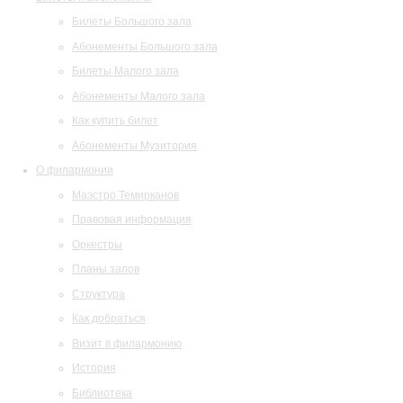
Билеты Большого зала
Абонементы Большого зала
Билеты Малого зала
Абонементы Малого зала
Как купить билет
Абонементы Музитория
О филармонии
Маэстро Темирканов
Правовая информация
Оркестры
Планы залов
Структура
Как добраться
Визит в филармонию
История
Библиотека