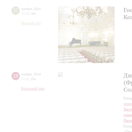
Го
27
ноября
,
2014
19:00
,
Чт
Ко
Малый зал
Ди
28
ноября
,
2014
20:00
,
Пт
(Ф
Со
Большой зал
Конц
орке
Зас
сим
Лал
Конц
«Орг