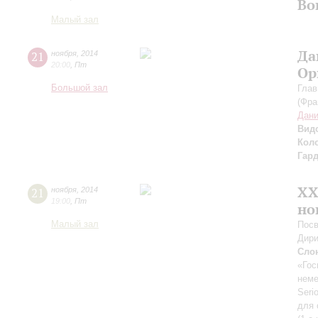
Во
Малый зал
Да
21
ноября
,
2014
20:00
,
Пт
Ор
Большой зал
Глав
(Фра
Дан
Вид
Кол
Гар
XX
21
ноября
,
2014
19:00
,
Пт
но
Малый зал
Посв
Дири
Сло
«Гос
неме
Seri
для 