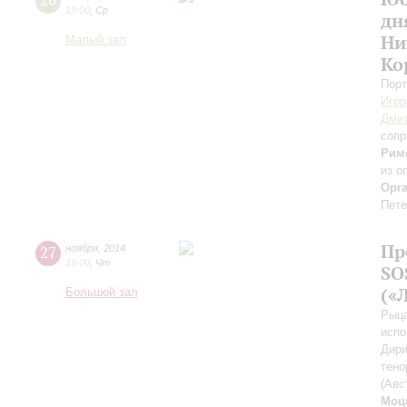
26
19:00
,
Ср
дн
Ни
Малый зал
Ко
Порт
Игор
Дмит
сопр
Рим
из о
Орг
Пете
Пр
27
ноября
,
2014
19:00
,
Чт
SO
(«
Большой зал
Рыца
испо
Дири
тено
(Авс
Моц