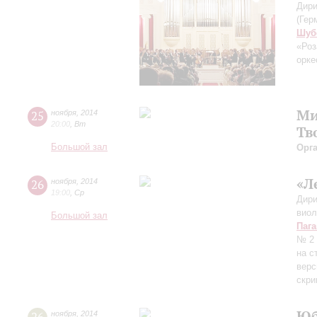
Дири
(Гер
Шуб
«Ро
орке
Ми
25
ноября
,
2014
20:00
,
Вт
Тв
Большой зал
Орг
«Л
26
ноября
,
2014
19:00
,
Ср
Дири
вио
Большой зал
Паг
№ 2 
на с
верс
скри
Юб
ноября
,
2014