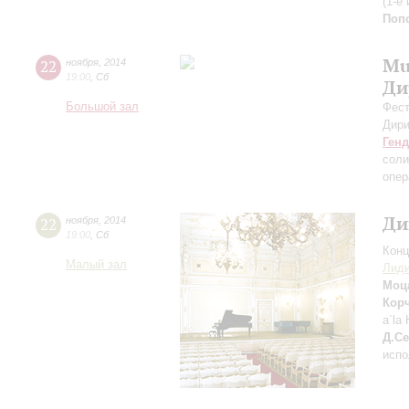
(1-е
Поп
Mu
22
ноября
,
2014
19:00
,
Сб
Ди
Большой зал
Фест
Дири
Ген
соли
опер
Ди
22
ноября
,
2014
19:00
,
Сб
Конц
Малый зал
Лиди
Моц
Кор
a`la
Д.С
испо