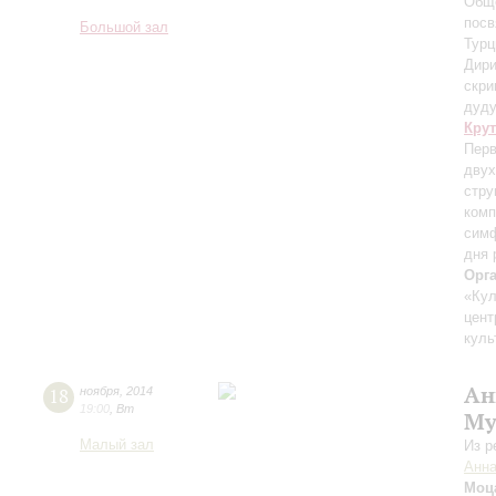
Обще
посв
Большой зал
Турц
Дири
скри
дуду
Кру
Перв
двух
стру
комп
симф
дня 
Орг
«Кул
цент
куль
Ан
18
ноября
,
2014
19:00
,
Вт
Му
Малый зал
Из р
Анн
Моц