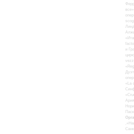
Ферр
все»
опер
scog
Линд
Алжи
«Ита
fact
и Гр
цир
vezz
«Reg
Дуэт
опер
«La 
Синф
«Cru
Ария
Нори
Паск
Орг
,«На
Санк