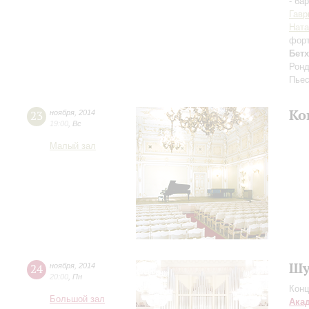
- ба
Гавр
Ната
фор
Бет
Ронд
Пьес
Ко
23
ноября
,
2014
19:00
,
Вс
Малый зал
Шу
24
ноября
,
2014
20:00
,
Пн
Конц
Большой зал
Ака