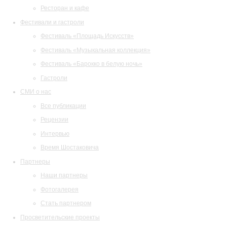
Ресторан и кафе
Фестивали и гастроли
Фестиваль «Площадь Искусств»
Фестиваль «Музыкальная коллекция»
Фестиваль «Барокко в белую ночь»
Гастроли
СМИ о нас
Все публикации
Рецензии
Интервью
Время Шостаковича
Партнеры
Наши партнеры
Фотогалерея
Стать партнером
Просветительские проекты