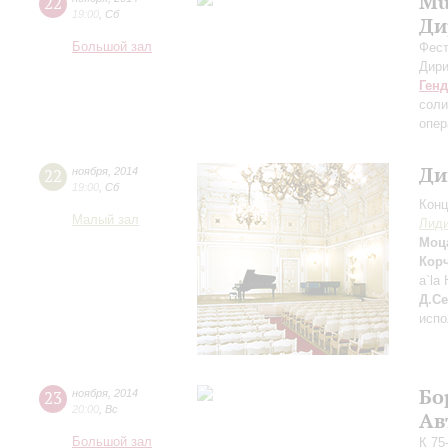
Mu
22
19:00
,
Сб
Ди
Большой зал
Фест
Дири
Ген
соли
опер
Ди
22
ноября
,
2014
19:00
,
Сб
Конц
Малый зал
Лиди
Моц
Кор
a`la
Д.С
испо
Бо
23
ноября
,
2014
20:00
,
Вс
Ав
Большой зал
К 75