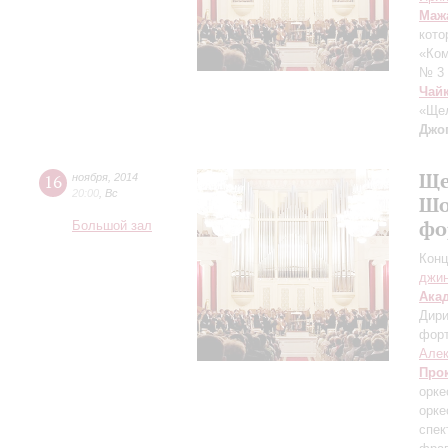
Маж
кото
«Ком
№ 3 
Чай
«Ще
Джо
Ще
16
ноября
,
2014
20:00
,
Вс
Шо
фо
Большой зал
Конц
джи
Ака
Дири
фор
Але
Про
орке
орке
спек