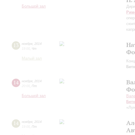
Большой зал
Дири
Рим
опер
сюит
капр
На
13
ноября
,
2014
19:00
,
Чт
Фо
Малый зал
Конц
Бет
Ва
14
ноября
,
2014
20:00
,
Пт
Фо
Большой зал
Вал
Бет
«Лу
Ал
14
ноября
,
2014
19:00
,
Пт
Ав