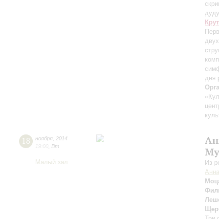
скри
дуду
Кру
Перв
двух
стру
комп
симф
дня 
Орг
«Кул
цент
куль
Ан
18
ноября
,
2014
19:00
,
Вт
Му
Малый зал
Из р
Анн
Моц
Фил
Леш
Щер
Три 