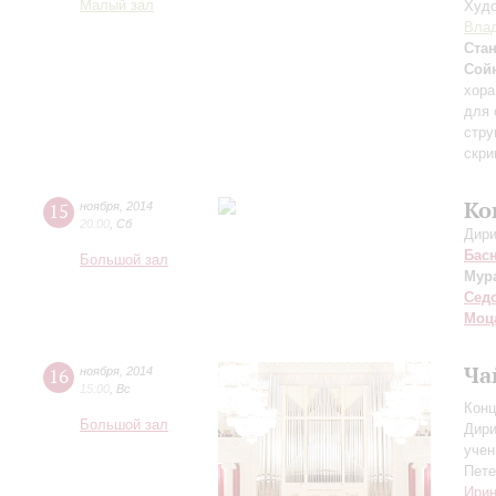
Малый зал
Худо
Влад
Ста
Сой
хора
для 
стру
скри
Ко
15
ноября
,
2014
20:00
,
Сб
Дири
Бас
Большой зал
Мур
Сед
Моц
Ча
16
ноября
,
2014
15:00
,
Вс
Конц
Большой зал
Дири
учен
Пете
Ирин