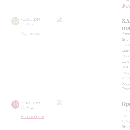
фра
Щед
XX
16
ноября
,
2014
19:00
,
Вс
но
Малый зал
Росс
Дири
сопр
Сми
стих
Laps
окте
чтец
испо
безу
Стоу
Вр
18
ноября
,
2014
20:00
,
Вт
Обще
посв
Большой зал
Турц
Дири