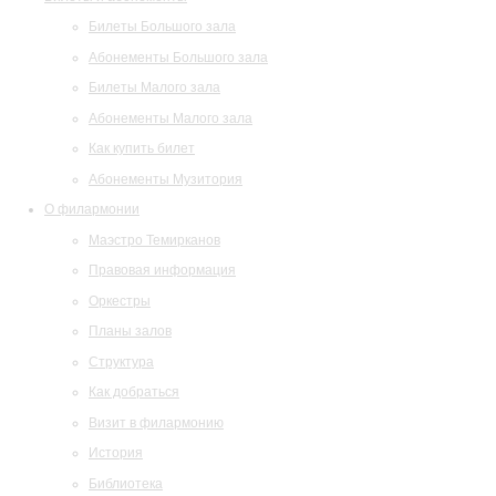
Билеты Большого зала
Абонементы Большого зала
Билеты Малого зала
Абонементы Малого зала
Как купить билет
Абонементы Музитория
О филармонии
Маэстро Темирканов
Правовая информация
Оркестры
Планы залов
Структура
Как добраться
Визит в филармонию
История
Библиотека