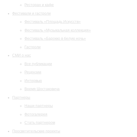
Ресторан и кафе
Фестивали и гастроли
Фестиваль «Площадь Искусств»
Фестиваль «Музыкальная коллекция»
Фестиваль «Барокко в белую ночь»
Гастроли
СМИ о нас
Все публикации
Рецензии
Интервью
Время Шостаковича
Партнеры
Наши партнеры
Фотогалерея
Стать партнером
Просветительские проекты