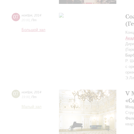
Со
07
ноября
,
2014
20:00
,
Пт
(Г
Большой зал
Конц
Ака
Дири
(Гер
Бар
Р. Ш
с ор
орке
Э.Л
V 
07
ноября
,
2014
19:00
,
Пт
«С
Малый зал
Моц
Стру
Фел
квар