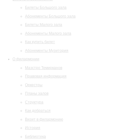
Билеты Большого зала
Абонементы Большого зала
Билеты Малого зала
Абонементы Малого зала
Как купить билет
Абонементы Музитория
О филармонии
Маэстро Темирканов
Правовая информация
Оркестры
Планы залов
Структура
Как добраться
Визит в филармонию
История
Библиотека