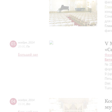
фаго
Гли
конц
Сона
для 
Гли
фаго
V 
03
ноября
,
2014
20:00
,
Пн
«С
Большой зал
Фази
Бет
№ 11
фор
9 (o
Пять
Dair
Turc
Ко
04
ноября
,
2014
15:00
,
Вт
му