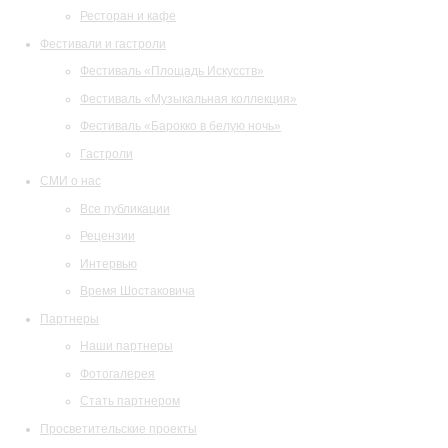
Ресторан и кафе
Фестивали и гастроли
Фестиваль «Площадь Искусств»
Фестиваль «Музыкальная коллекция»
Фестиваль «Барокко в белую ночь»
Гастроли
СМИ о нас
Все публикации
Рецензии
Интервью
Время Шостаковича
Партнеры
Наши партнеры
Фотогалерея
Стать партнером
Просветительские проекты