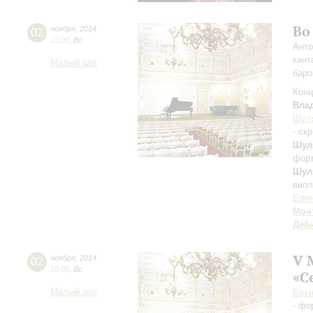
Во
02
ноября
,
2014
15:00
,
Вс
Анто
кант
Малый зал
баро
Конц
Вла
Шул
- ск
Шул
фор
Шул
виол
Елен
Мон
Деб
V 
02
ноября
,
2014
19:00
,
Вс
«С
Малый зал
Брун
- фо