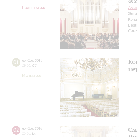
«С
Большой зал
Ами
Элг
Конц
L'es
Сим
Ко
01
ноября
,
2014
19:00
,
Сб
пе
Малый зал
См
02
ноября
,
2014
15:00
,
Вс
Дв