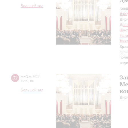
Большой зал
Конц
Ака
Дири
Долг
Шус
Ната
Ник
Кра
скри
поле
роди
За
02
ноября
,
2014
19:00
,
Вс
Ме
ко
Большой зал
Дири