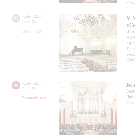
Миро
V 
05
ноября
,
2014
19:00
,
Ср
«С
Малый зал
Цем
форт
скри
Форт
Бесс
Хейф
Ко
06
ноября
,
2014
20:00
,
Чт
Васи
Чай
Большой зал
Ром