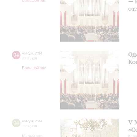
— 
Большой зал
от
Од
04
ноября
,
2014
20:00
,
Вт
Ко
Большой зал
V 
04
ноября
,
2014
19:00
,
Вт
«С
Малый зал
Ксав