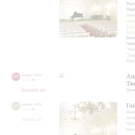
Мур
Над
сопр
Ири
Екат
Забо
Биз
Чай
"Иол
"Сад
Фраг
Ан
09
ноября
,
2014
20:00
,
Вс
Тв
Большой зал
Орг
Га
09
ноября
,
2014
15:00
,
Вс
Йозе
изоб
Малый зал
Чело
муз