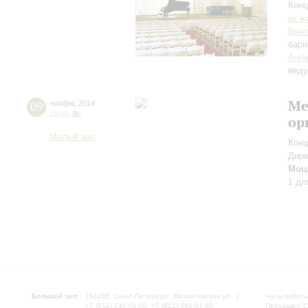
Конц
из ж
Виол
бари
Анна
вед
Ме
09
ноября
,
2014
19:00
,
Вс
ор
Малый зал
Конц
Дири
Моц
1 дл
Большой зал:
191186, Санкт-Петербург, Михайловская ул., 2
Часы работы
+7 (812) 240-01-00, +7 (812) 240-01-80
Перерыв с 1