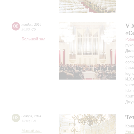
V 
08
ноября
,
2014
20:00
,
Сб
«С
Большой зал
Роб
руко
Дал
орке
сопр
(ари
legn
И.Х.
vorr
Idol
Крит
Джун
Те
08
ноября
,
2014
19:00
,
Сб
Конц
Малый зал
Евге