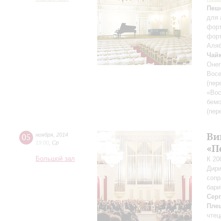
Пеш
для 
форт
форт
Аляб
Чай
Онег
Восе
(пер
«Вос
бемо
(пер
Ви
05
ноября
,
2014
19:00
,
Ср
«П
Большой зал
К 20
Дири
сопр
бари
Сер
Пле
чтец