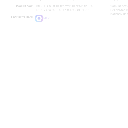
Малый зал:
191011, Санкт-Петербург, Невский пр., 30
Часы работы
+7 (812) 240-01-00, +7 (812) 240-01-70
Перерыв с 1
Вопросы на
Напишите нам:
MAX