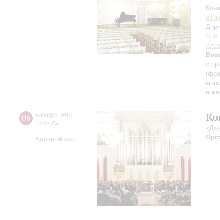
Конц
из ж
Дири
Чинг
Алек
Вив
с ор
(фра
мино
вока
Ко
06
октября
,
2014
19:00
,
Пн
«Джа
Орг
Большой зал