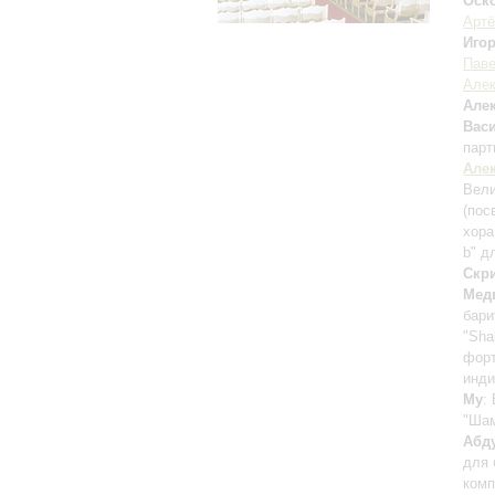
Оск
Арт
Иго
Паве
Але
Але
Вас
парт
Але
Вели
(пос
хора
b" д
Скр
Мед
бари
"Sha
фор
инди
Му
:
"Шам
Абд
для 
комп