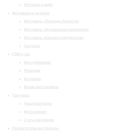
Ресторан и кафе
Фестивали и гастроли
Фестиваль «Площадь Искусств»
Фестиваль «Музыкальная коллекция»
Фестиваль «Барокко в белую ночь»
Гастроли
СМИ о нас
Все публикации
Рецензии
Интервью
Время Шостаковича
Партнеры
Наши партнеры
Фотогалерея
Стать партнером
Просветительские проекты