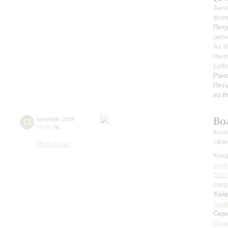
Англ
фоль
Пет
perio
As V
Herz
Lydi
Ран
Пять
из t
Во
12
октября
,
2014
15:00
,
Вс
Кото
сво
Малый зал
Конц
маль
Екат
сопр
Хай
Гавр
Скр
Ната