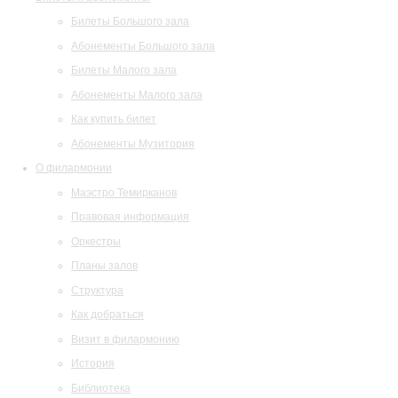
Билеты Большого зала
Абонементы Большого зала
Билеты Малого зала
Абонементы Малого зала
Как купить билет
Абонементы Музитория
О филармонии
Маэстро Темирканов
Правовая информация
Оркестры
Планы залов
Структура
Как добраться
Визит в филармонию
История
Библиотека