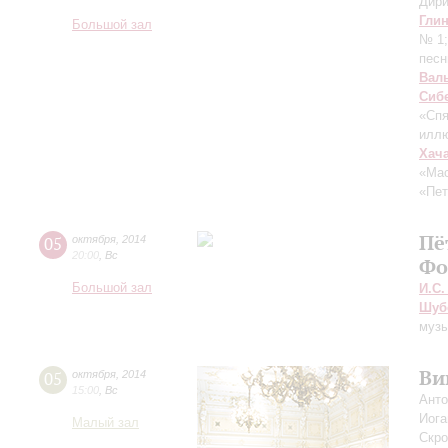
Дири
Гли
Большой зал
№ 1
песн
Вал
Сиб
«Спя
иллю
Хач
«Ма
«Пет
Пё
05
октября
,
2014
20:00
,
Вс
Фо
Большой зал
И.С.
Шуб
музы
Ви
05
октября
,
2014
15:00
,
Вс
Анто
Иога
Малый зал
Скро