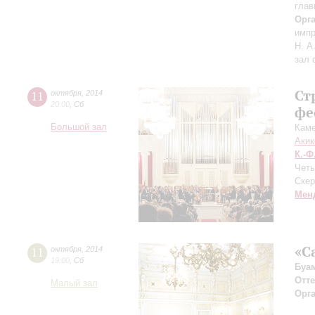
глав
Орг
импр
Н. А
зал
Ст
11
октября
,
2014
20:00
,
Сб
фе
Большой зал
Каме
Акик
К.-Ф
Четы
Скер
Мен
«С
11
октября
,
2014
19:00
,
Сб
Буа
Отте
Малый зал
Орг