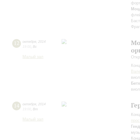
фор
Моц
флей
Баст
Фраг
Мо
12
октября
,
2014
19:00
,
Вс
ор
Малый зал
Откр
Конц
Вале
вио
Бет
виол
Ге
14
октября
,
2014
19:00
,
Вт
Конц
Малый зал
прос
Ген
музы
Конц