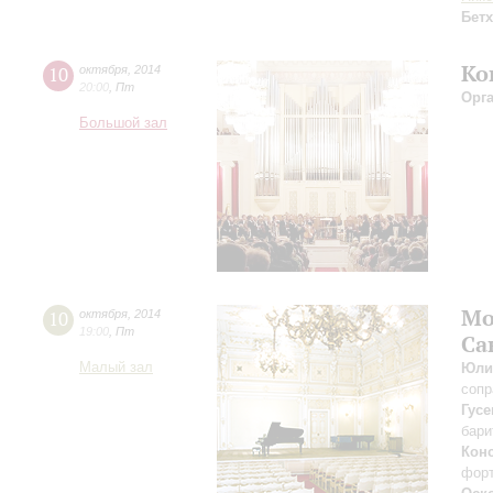
Бет
Ко
10
октября
,
2014
20:00
,
Пт
Орг
Большой зал
Мо
10
октября
,
2014
19:00
,
Пт
Са
Малый зал
Юли
сопр
Гусе
бари
Конс
фор