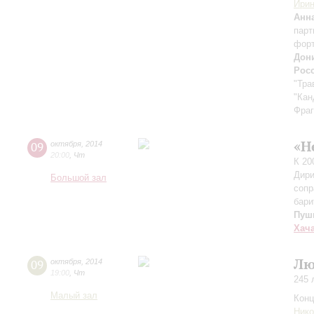
Ири
Анн
парт
фор
Дон
Рос
"Тра
"Кан
Фраг
«Н
09
октября
,
2014
20:00
,
Чт
К 20
Дири
Большой зал
сопр
бари
Пуш
Хач
Лю
09
октября
,
2014
19:00
,
Чт
245 
Малый зал
Конц
Ник