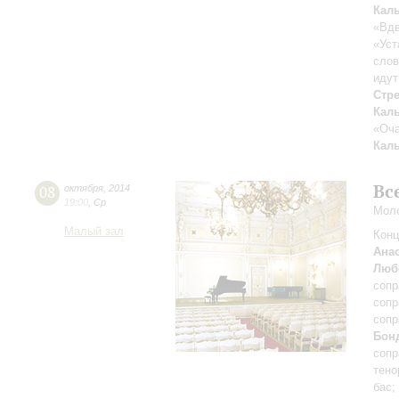
Кал
«Вдв
«Уст
слов
идут
Стр
Кал
«Оча
Кал
Вс
08
октября
,
2014
19:00
,
Ср
Моло
Малый зал
Конц
Ана
Люб
сопр
сопр
сопр
Бон
сопр
тено
баc;