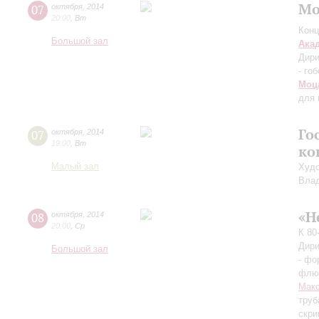
Мо
07
октября
,
2014
20:00
,
Вт
Конц
Большой зал
Ака
Дири
- го
Моц
для 
Го
07
октября
,
2014
19:00
,
Вт
ко
Малый зал
Худо
Вла
«Н
08
октября
,
2014
20:00
,
Ср
К 80
Дири
Большой зал
- фо
флюг
Макс
труб
скри