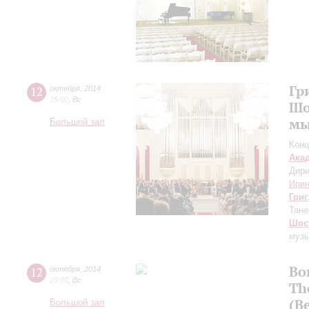
Гр
12
октября
,
2014
15:00
,
Вс
Шо
мы
Большой зал
Конц
Ака
Дири
Ирин
Григ
Тане
Шос
музы
Во
12
октября
,
2014
20:00
,
Вс
Th
(В
Большой зал