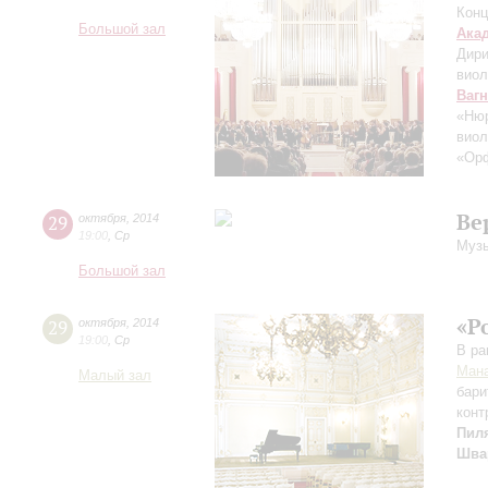
Конц
Большой зал
Ака
Дири
виол
Ваг
«Нюр
виол
«Орф
Ве
29
октября
,
2014
19:00
,
Ср
Музы
Большой зал
«Р
29
октября
,
2014
19:00
,
Ср
В ра
Мана
Малый зал
бари
конт
Пил
Шва