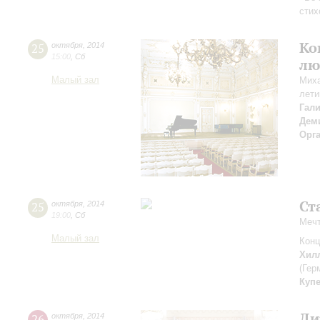
стих
Ко
25
октября
,
2014
15:00
,
Сб
лю
Малый зал
Миха
лети
Гал
Дем
Орг
Ст
25
октября
,
2014
19:00
,
Сб
Меч
Малый зал
Конц
Хил
(Гер
Куп
Ди
26
октября
,
2014