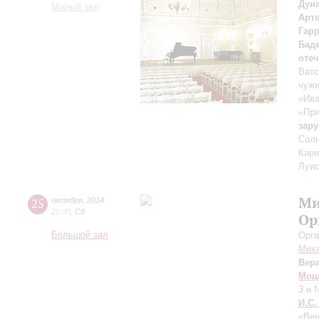
Дун
Малый зал
Арт
Гар
Бад
оте
Ватс
чужи
«Ива
«При
зар
Солн
Кари
Луис
Ми
25
октября
,
2014
20:00
,
Сб
Ор
Большой зал
Орга
Миха
Вер
Моц
3 и 
И.С.
«Веч