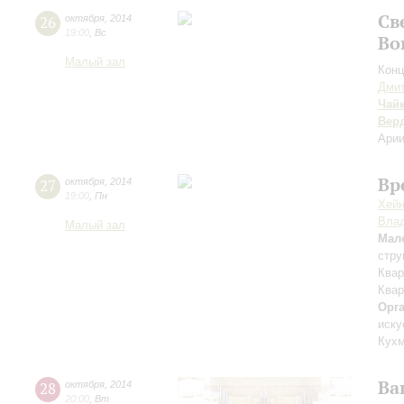
Св
26
октября
,
2014
19:00
,
Вс
Во
Малый зал
Конц
Дмит
Чай
Вер
Арии
Вр
27
октября
,
2014
19:00
,
Пн
Хейн
Вла
Малый зал
Мал
стру
Квар
Квар
Орг
иску
Кухм
Ва
28
октября
,
2014
20:00
,
Вт