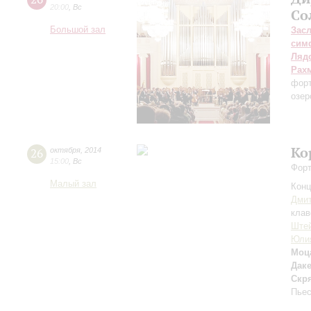
20:00
,
Вс
Со
Большой зал
Зас
сим
Ляд
Рах
форт
озер
Ко
26
октября
,
2014
15:00
,
Вс
Форт
Малый зал
Конц
Дми
клав
Ште
Юли
Моц
Даке
Скря
Пьес