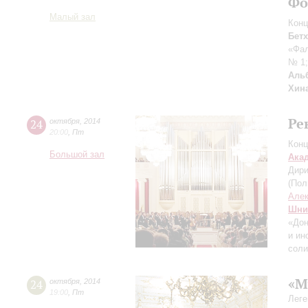
Фо
Малый зал
Конц
Бет
«Фа
№ 1
Аль
Хин
Ре
24
октября
,
2014
20:00
,
Пт
Конц
Большой зал
Ака
Дири
(Пол
Алек
Шни
«Дон
и ин
соли
«М
24
октября
,
2014
19:00
,
Пт
Леге