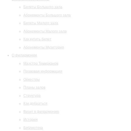
Билеты Большого зала
Абонементы Большого зала
Билеты Малого зала
Абонементы Малого зала
Как купить билет
Абонементы Музитория
О филармонии
Маэстро Темирканов
Правовая информация
Оркестры
Планы залов
Структура
Как добраться
Визит в филармонию
История
Библиотека