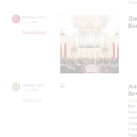
Пете
Дж
31
октября
,
2014
20:00
,
Пт
Ко
Большой зал
Ал
31
октября
,
2014
19:00
,
Пт
Ве
Малый зал
Але
Бах
Барк
тре
Ген
Сона
Тарр