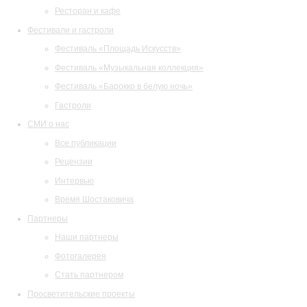
Ресторан и кафе
Фестивали и гастроли
Фестиваль «Площадь Искусств»
Фестиваль «Музыкальная коллекция»
Фестиваль «Барокко в белую ночь»
Гастроли
СМИ о нас
Все публикации
Рецензии
Интервью
Время Шостаковича
Партнеры
Наши партнеры
Фотогалерея
Стать партнером
Просветительские проекты