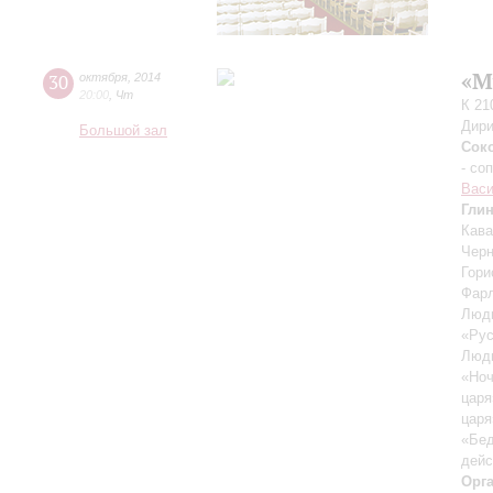
«М
30
октября
,
2014
20:00
,
Чт
К 21
Дири
Большой зал
Сок
- со
Вас
Гли
Кава
Черн
Гори
Фарл
Людм
«Рус
Людм
«Ноч
царя
царя
«Бед
дейс
Орг