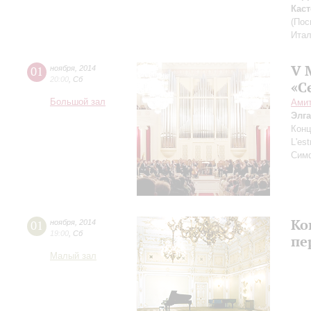
Кас
(Пос
Ита
V 
01
ноября
,
2014
20:00
,
Сб
«С
Большой зал
Ами
Элг
Конц
L'es
Сим
Ко
01
ноября
,
2014
19:00
,
Сб
пе
Малый зал