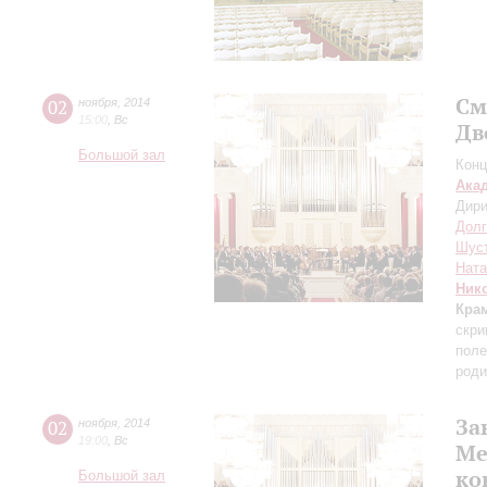
См
02
ноября
,
2014
15:00
,
Вс
Дв
Большой зал
Конц
Ака
Дири
Долг
Шус
Ната
Ник
Кра
скри
поле
роди
За
02
ноября
,
2014
19:00
,
Вс
Ме
ко
Большой зал