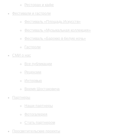
Ресторан и кафе
Фестивали и гастроли
Фестиваль «Площадь Искусств»
Фестиваль «Музыкальная коллекция»
Фестиваль «Барокко в белую ночь»
Гастроли
СМИ о нас
Все публикации
Рецензии
Интервью
Время Шостаковича
Партнеры
Наши партнеры
Фотогалерея
Стать партнером
Просветительские проекты