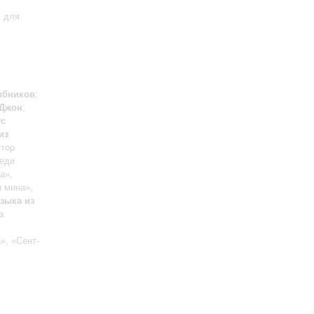
м для
бников
;
 Джон
;
ус
из
ктор
реди
а»,
 мина»,
зыка из
а
», «Сент-