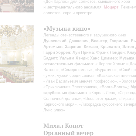
«Дон Карлос» для солистов, смешанного хора
и инструментального ансамбля;
Моцарт
: Реквие
солистов, хора и оркестра
«Музыка кино»
Легенды отечественного и зарубежного кино
Дунаевский
;
Дашкевич
;
Блантер
;
Гаврилин
;
Ры
Артемьев
;
Зацепин
;
Кижаев
;
Крылатов
;
Элтон
Гарри Уоррен
;
Луи Прима
;
Фрэнк Лондон
;
Кла
Баделт
;
Уильям Хэнди
;
Ханс Циммер
;
Музыка 
отечественных фильмов
: «Шерлок Холмс и До
Ватсон», «Семеро смелых, «Буратино», «Свой с
чужих, чужой среди своих», «Кавказская пленниц
«Иван Васильевич меняет профессию», «Золотая
«Приключения Электроника», «Волга-Волга»,;
Му
зарубежных фильмов
: «Король Лев», «Серенад
Солнечной долины», «Весь этот джаз», «Пираты
Карибского моря», «Лихорадка субботнего вечера
Луис блюз»
Михал Коцот
Органный вечер