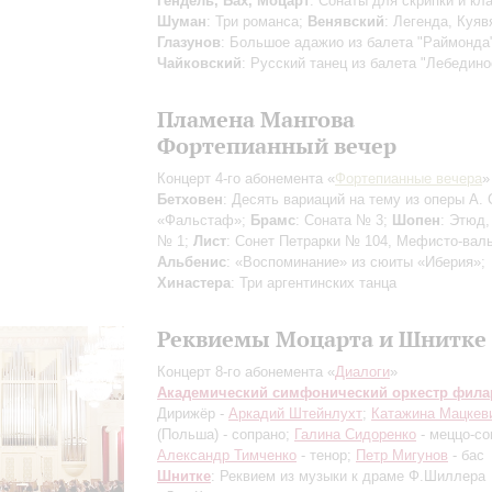
Гендель, Бах, Моцарт
: Сонаты для скрипки и кл
Шуман
: Три романса;
Венявский
: Легенда, Куяв
Глазунов
: Большое адажио из балета "Раймонда
Чайковский
: Русский танец из балета "Лебедино
Пламена Мангова
Фортепианный вечер
Концерт 4-го абонемента «
Фортепианные вечера
»
Бетховен
: Десять вариаций на тему из оперы А.
«Фальстаф»;
Брамс
: Соната № 3;
Шопен
: Этюд
№ 1;
Лист
: Сонет Петрарки № 104, Мефисто-валь
Альбенис
: «Воспоминание» из сюиты «Иберия»;
Хинастера
: Три аргентинских танца
Реквиемы Моцарта и Шнитке
Концерт 8-го абонемента «
Диалоги
»
Академический симфонический оркестр фил
Дирижёр -
Аркадий Штейнлухт
;
Катажина Мацкев
(Польша) - сопрано;
Галина Сидоренко
- меццо-со
Александр Тимченко
- тенор;
Петр Мигунов
- бас
Шнитке
: Реквием из музыки к драме Ф.Шиллера