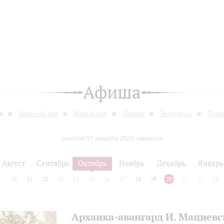
Афиша
я
Большой зал
Малый зал
Лекции
Экскурсии
Пушк
сегодня 07 августа 2026, пятница
Август
Сентябрь
Октябрь
Ноябрь
Декабрь
Январь
9
10
11
12
13
14
15
16
17
18
19
20
21
22
23
Архаика-авангард И. Мациевс