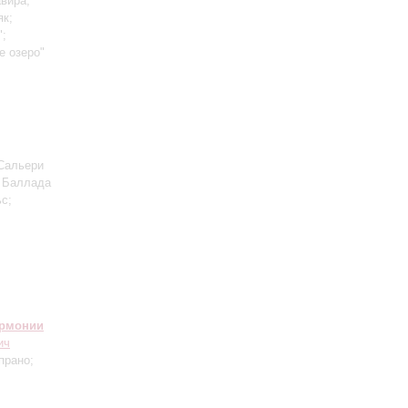
авира;
як;
";
е озеро"
 Сальери
, Баллада
с;
армонии
ич
прано;