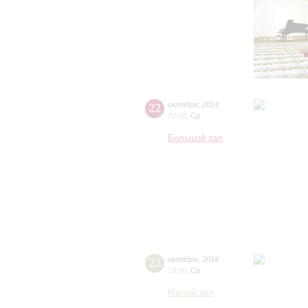
22
октября
,
2014
20:00
,
Ср
Большой зал
22
октября
,
2014
19:00
,
Ср
Малый зал