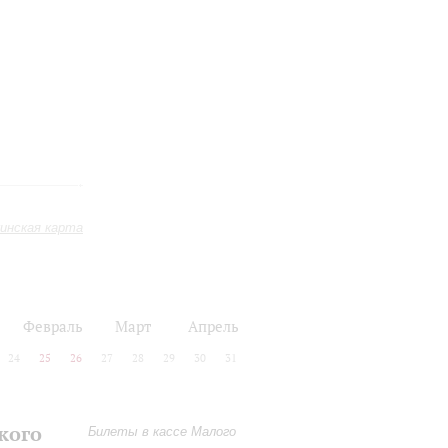
инская карта
Февраль
Март
Апрель
24
25
26
27
28
29
30
31
кого
Билеты в кассе Малого