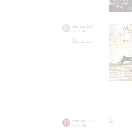
24
октября
,
2014
19:00
,
Пт
Малый зал
25
октября
,
2014
20:00
,
Сб