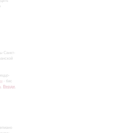
дцать
о
ы Санкт-
ванской
еццо-
ян
- бас
а
,
Верди
,
епиано