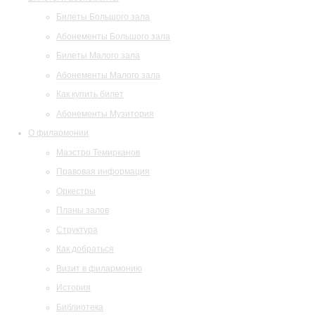
Билеты Большого зала
Абонементы Большого зала
Билеты Малого зала
Абонементы Малого зала
Как купить билет
Абонементы Музитория
О филармонии
Маэстро Темирканов
Правовая информация
Оркестры
Планы залов
Структура
Как добраться
Визит в филармонию
История
Библиотека