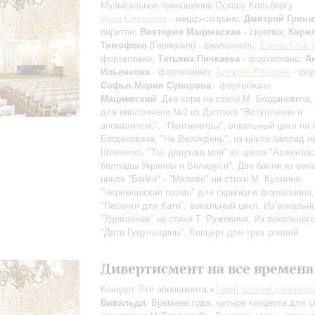
Музыкальное приношение Оскару Кольбергу
Анна Смирнова
- меццо-сопрано;
Дмитрий Грини
баритон;
Виктория Мациевская
- скрипка;
Кири
Тимофеев
(Германия) - виолончель;
Елена Спист
фортепиано;
Татьяна Пичкаева
- фортепиано;
А
Ильенкова
- фортепиано;
Алексей Вяхирев
- фор
Софья-Мария Суворова
- фортепиано
Мациевский
: Два хора на стихи М. Богдановича,
для виолончели №2 из Диптиха "Вступление в
апокалипсис", "Пентаметры", вокальный цикл на 
Богдановича, "На Великдень", из цикла баллад на
Шевченко, "Ты, девушка моя" из цикла "Ашкеназс
баллады Украины и Беларуси", Две басни из вок
цикла "Байки" - "Мелево" на стихи М. Кузмина,
"Черемошская поэма" для скрипки и фортепиано,
"Песенки для Кати", вокальный цикл, Из вокальн
"Удивления" на стихи Т. Ружевича, Из вокальног
"Дети Гуцульщины", Концерт для трех роялей
Дивертисмент на все времена
Концерт 7-го абонемента «
Такой разный дивертис
Вивальди
: Времена года, четыре концерта для с