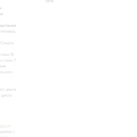
зала
х
-
лл
-
настасия
тепиано;
 Соната
стихи М.
 стихи Т.
кие
ального
ого цикла
о цикла
мент
»
крипки с