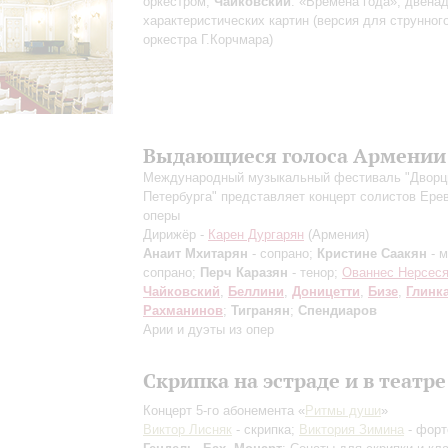
оркестром;
Чайковский
: «Времена года», двена
характеристических картин (версия для струнног
оркестра Г.Корчмара)
Выдающиеся голоса Армении
Международный музыкальный фестиваль "Дворц
Петербурга" представляет концерт солистов Ере
оперы
Дирижёр -
Карен Дургарян
(Армения)
Анаит Мхитарян
- сопрано;
Кристине Саакян
- м
сопрано;
Перч Каразян
- тенор;
Ованнес Нерсес
Чайковский
,
Беллини
,
Доницетти
,
Бизе
,
Глинк
Рахманинов
;
Тигранян
;
Спендиаров
Арии и дуэты из опер
Скрипка на эстраде и в театре
Концерт 5-го абонемента «
Ритмы души
»
Виктор Лисняк
- скрипка;
Виктория Зимина
- форт