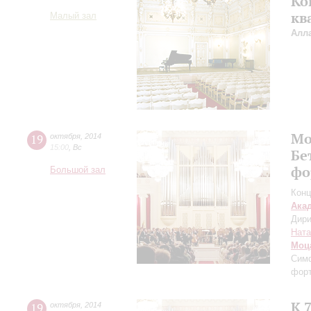
Ко
кв
Малый зал
Алл
Мо
19
октября
,
2014
15:00
,
Вс
Бе
фо
Большой зал
Конц
Ака
Дири
Ната
Моц
Сим
форт
К 
19
октября
,
2014