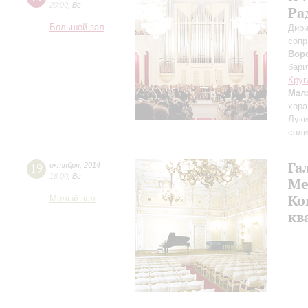
20:00
,
Вс
Ра
Большой зал
Дири
сопр
Вор
бари
Круг
Мал
хора
Лук
соли
Га
19
октября
,
2014
16:00
,
Вс
Ме
Ко
Малый зал
кв