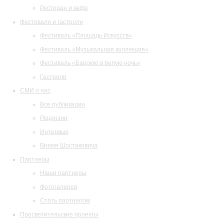
Ресторан и кафе
Фестивали и гастроли
Фестиваль «Площадь Искусств»
Фестиваль «Музыкальная коллекция»
Фестиваль «Барокко в белую ночь»
Гастроли
СМИ о нас
Все публикации
Рецензии
Интервью
Время Шостаковича
Партнеры
Наши партнеры
Фотогалерея
Стать партнером
Просветительские проекты