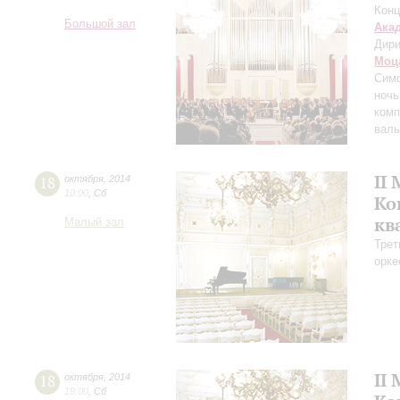
Конц
Большой зал
Ака
Дири
Моц
Сим
ночь
комп
валь
II
18
октября
,
2014
10:00
,
Сб
Ко
кв
Малый зал
Трет
орке
II
18
октября
,
2014
19:00
,
Сб