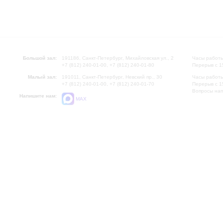
Большой зал:
191186, Санкт-Петербург, Михайловская ул., 2
Часы работы
+7 (812) 240-01-00, +7 (812) 240-01-80
Перерыв с 1
Малый зал:
191011, Санкт-Петербург, Невский пр., 30
Часы работы
+7 (812) 240-01-00, +7 (812) 240-01-70
Перерыв с 1
Вопросы на
Напишите нам:
MAX