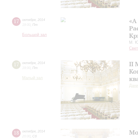
«А
17
октября
,
2014
19:00
,
Пт
Ра
Кр
Большой зал
М. Ю
Свет
II
17
октября
,
2014
19:00
,
Пт
Ко
кв
Малый зал
Дани
Мо
18
октября
,
2014
20:00
,
Сб