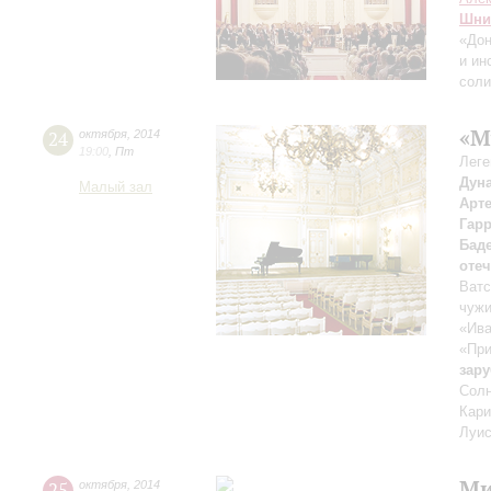
Шни
«Дон
и ин
соли
«М
24
октября
,
2014
19:00
,
Пт
Леге
Дун
Малый зал
Арт
Гар
Бад
оте
Ватс
чужи
«Ива
«При
зар
Солн
Кари
Луис
Ми
25
октября
,
2014