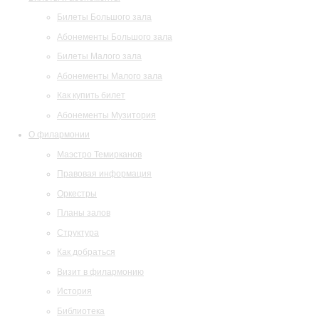
Билеты Большого зала
Абонементы Большого зала
Билеты Малого зала
Абонементы Малого зала
Как купить билет
Абонементы Музитория
О филармонии
Маэстро Темирканов
Правовая информация
Оркестры
Планы залов
Структура
Как добраться
Визит в филармонию
История
Библиотека