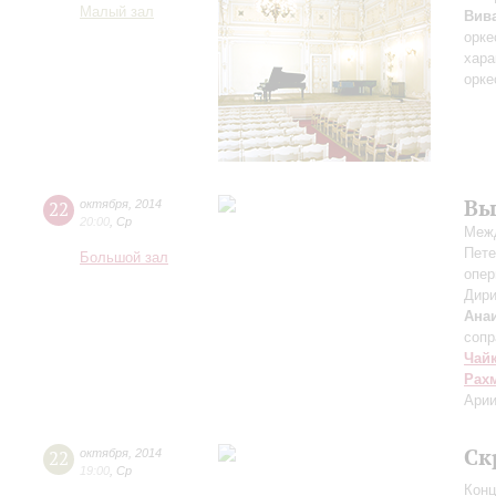
Малый зал
Вив
орке
хара
орке
Вы
22
октября
,
2014
20:00
,
Ср
Межд
Пете
Большой зал
опе
Дири
Ана
сопр
Чай
Рах
Арии
Ск
22
октября
,
2014
19:00
,
Ср
Конц