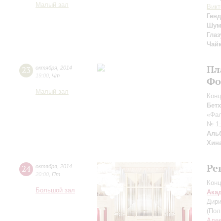
Малый зал
Викт
Генд
Шум
Глаз
Чай
Пл
23
октября
,
2014
19:00
,
Чт
Фо
Малый зал
Конц
Бет
«Фа
№ 1
Аль
Хин
Ре
24
октября
,
2014
20:00
,
Пт
Конц
Большой зал
Ака
Дири
(Пол
Алек