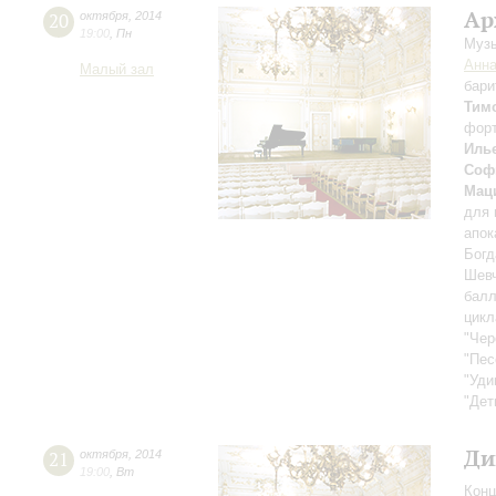
Ар
20
октября
,
2014
19:00
,
Пн
Музы
Анна
Малый зал
бари
Тим
фор
Иль
Соф
Мац
для 
апок
Богд
Шевч
балл
цикл
"Чер
"Пес
"Уди
"Дет
Ди
21
октября
,
2014
19:00
,
Вт
Конц