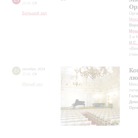
20:00
,
Сб
Ор
Большой зал
Орга
Миха
Вер
Моц
3 и 
И.С.
«Веч
стих
Ко
25
октября
,
2014
15:00
,
Сб
лю
Малый зал
Миха
лети
Гал
Дем
Орг