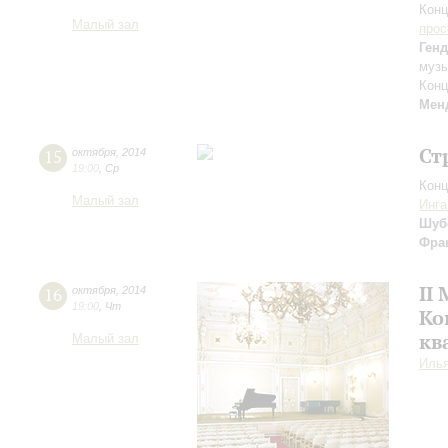
Конц
Малый зал
прос
Ген
музы
Конц
Мен
Ст
15
октября
,
2014
19:00
,
Ср
Конц
Малый зал
Инга
Шуб
Фра
II
16
октября
,
2014
19:00
,
Чт
Ко
кв
Малый зал
Иль