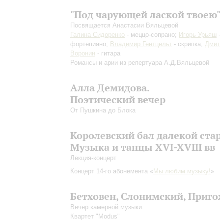
"Под чарующей лаской твоею
Посвящается Анастасии Вяльцевой
Галина Сидоренко
- меццо-сопрано;
Игорь Урьяш
фортепиано;
Владимир Гентцельт
- скрипка;
Дмит
Воронин
- гитара
Романсы и арии из репертуара А.Д.Вяльцевой
Алла Демидова.
Поэтический вечер
От Пушкина до Блока
Королевский бал далекой ста
Музыка и танцы XVI-XVIII вв
Лекция-концерт
Концерт 14-го абонемента «
Мы любим музыку!
»
Бетховен, Слонимский, Приг
Вечер камерной музыки.
Квартет "Modus"