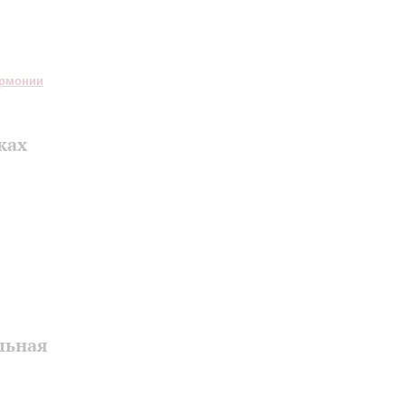
армонии
ках
льная