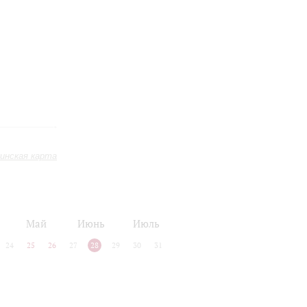
инская карта
Май
Июнь
Июль
24
25
26
27
28
29
30
31