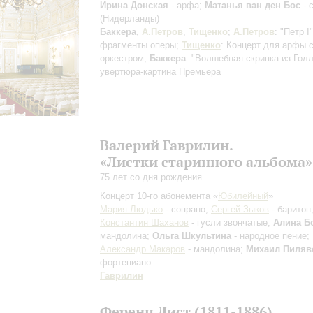
Ирина Донская
- арфа;
Матанья ван ден Бос
- 
(Нидерланды)
Баккера
,
А.Петров
,
Тищенко
;
А.Петров
: "Петр I"
фрагменты оперы;
Тищенко
: Концерт для арфы 
оркестром;
Баккера
: "Волшебная скрипка из Гол
увертюра-картина
Премьера
Валерий Гаврилин.
«Листки старинного альбома»
75 лет со дня рождения
Концерт 10-го абонемента «
Юбилейный
»
Мария Людько
- сопрано;
Сергей Зыков
- баритон
Константин Шаханов
- гусли звончатые;
Алина Б
мандолина;
Ольга Шкультина
- народное пение;
Александр Макаров
- мандолина;
Михаил Пиляв
фортепиано
Гаврилин
Ференц Лист (1811-1886).