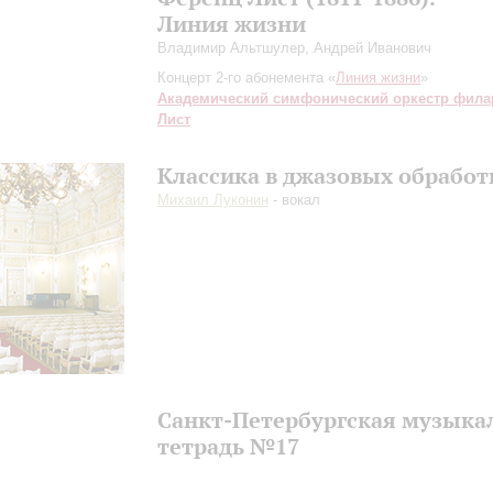
Линия жизни
Владимир Альтшулер, Андрей Иванович
Концерт 2-го абонемента «
Линия жизни
»
Академический симфонический оркестр фил
Лист
Классика в джазовых обработ
Михаил Луконин
- вокал
Санкт-Петербургская музыка
тетрадь №17