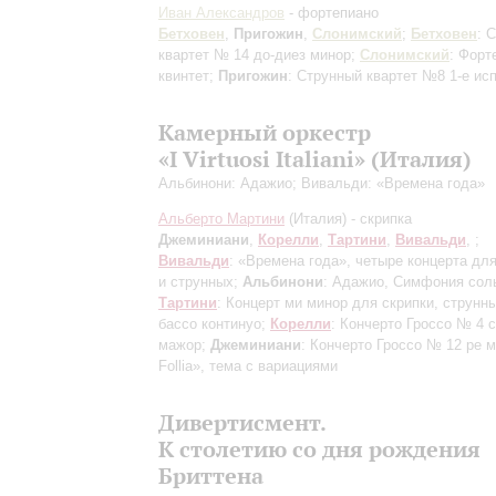
Иван Александров
- фортепиано
Бетховен
,
Пригожин
,
Слонимский
;
Бетховен
: 
квартет № 14 до-диез минор;
Слонимский
: Форт
квинтет;
Пригожин
: Струнный квартет №8
1-е ис
Камерный оркестр
«I Virtuosi Italiani» (Италия)
Альбинони: Адажио; Вивальди: «Времена года»
Альберто Мартини
(Италия) - скрипка
Джеминиани
,
Корелли
,
Тартини
,
Вивальди
,
;
Вивальди
: «Времена года», четыре концерта для
и струнных;
Альбинони
: Адажио, Симфония сол
Тартини
: Концерт ми минор для скрипки, струнн
бассо континуо;
Корелли
: Кончерто Гроссо № 4 с
мажор;
Джеминиани
: Кончерто Гроссо № 12 ре 
Follia», тема с вариациями
Дивертисмент.
К столетию со дня рождения
Бриттена