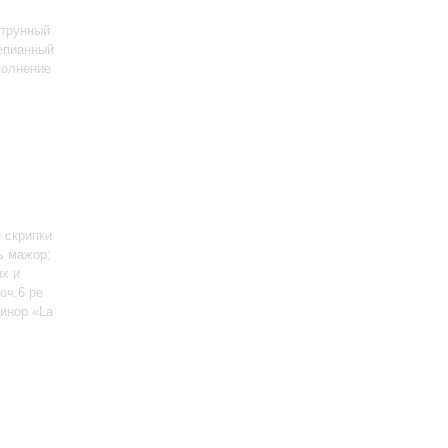
Струнный
епианный
полнение
 скрипки
ь мажор;
ых и
оч.6 ре
минор «La