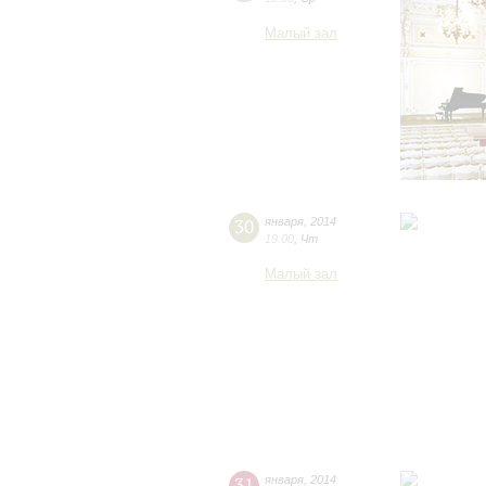
Малый зал
30
января
,
2014
19:00
,
Чт
Малый зал
31
января
,
2014