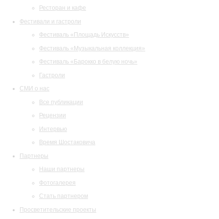
Ресторан и кафе
Фестивали и гастроли
Фестиваль «Площадь Искусств»
Фестиваль «Музыкальная коллекция»
Фестиваль «Барокко в белую ночь»
Гастроли
СМИ о нас
Все публикации
Рецензии
Интервью
Время Шостаковича
Партнеры
Наши партнеры
Фотогалерея
Стать партнером
Просветительские проекты