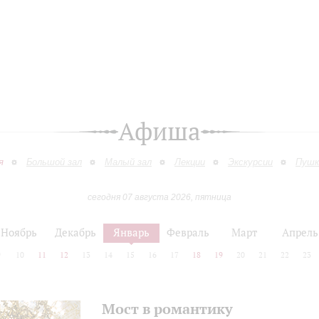
Афиша
я
Большой зал
Малый зал
Лекции
Экскурсии
Пушк
сегодня 07 августа 2026, пятница
Ноябрь
Декабрь
Январь
Февраль
Март
Апрель
9
10
11
12
13
14
15
16
17
18
19
20
21
22
23
Мост в романтику