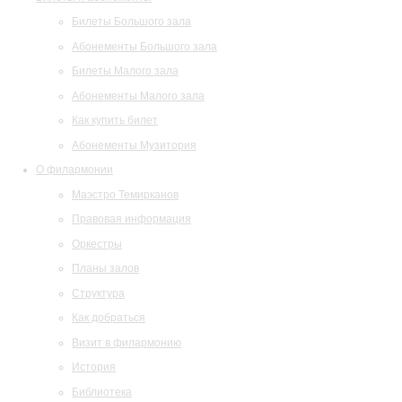
Билеты Большого зала
Абонементы Большого зала
Билеты Малого зала
Абонементы Малого зала
Как купить билет
Абонементы Музитория
О филармонии
Маэстро Темирканов
Правовая информация
Оркестры
Планы залов
Структура
Как добраться
Визит в филармонию
История
Библиотека