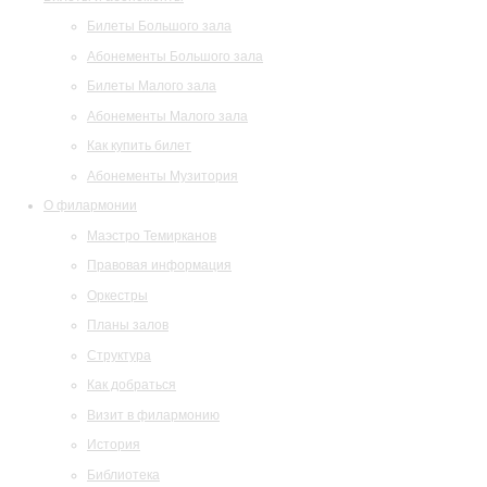
Билеты Большого зала
Абонементы Большого зала
Билеты Малого зала
Абонементы Малого зала
Как купить билет
Абонементы Музитория
О филармонии
Маэстро Темирканов
Правовая информация
Оркестры
Планы залов
Структура
Как добраться
Визит в филармонию
История
Библиотека