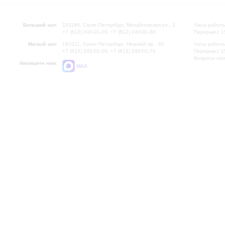
Большой зал:
191186, Санкт-Петербург, Михайловская ул., 2
Часы работы
+7 (812) 240-01-00, +7 (812) 240-01-80
Перерыв с 1
Малый зал:
191011, Санкт-Петербург, Невский пр., 30
Часы работы
+7 (812) 240-01-00, +7 (812) 240-01-70
Перерыв с 1
Вопросы на
Напишите нам:
MAX