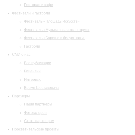
Ресторан и кафе
Фестивали и гастроли
Фестиваль «Площадь Искусств»
Фестиваль «Музыкальная коллекция»
Фестиваль «Барокко в белую ночь»
Гастроли
СМИ о нас
Все публикации
Рецензии
Интервью
Время Шостаковича
Партнеры
Наши партнеры
Фотогалерея
Стать партнером
Просветительские проекты