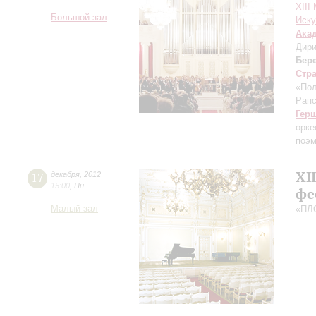
XIII
Большой зал
Иску
Ака
Дири
Бер
Стр
«Пол
Рапс
Гер
орке
поэ
XI
17
декабря
,
2012
15:00
,
Пн
фе
Малый зал
«ПЛ