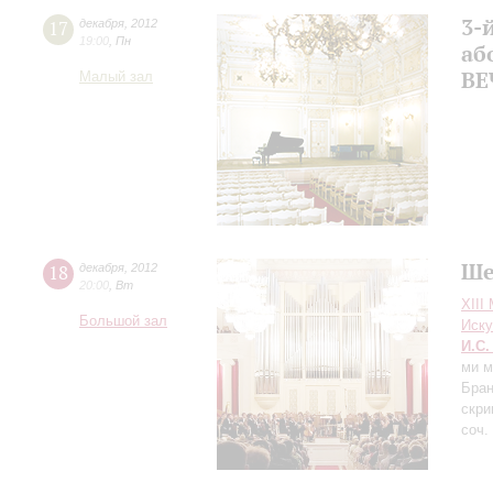
3-
17
декабря
,
2012
19:00
,
Пн
аб
ВЕ
Малый зал
Ше
18
декабря
,
2012
20:00
,
Вт
XIII
Большой зал
Иску
И.С.
ми м
Бран
скри
соч.