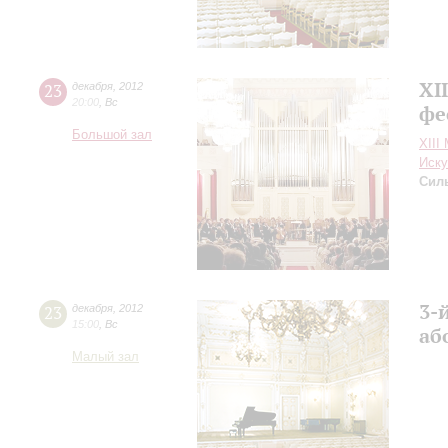
XI
23
декабря
,
2012
20:00
,
Вс
фе
Большой зал
XIII
Иску
Сил
3-
23
декабря
,
2012
15:00
,
Вс
аб
Малый зал