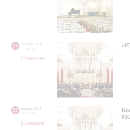
«И
26
декабря
,
2012
19:00
,
Ср
Большой зал
Ка
27
декабря
,
2012
20:00
,
Чт
М
Большой зал