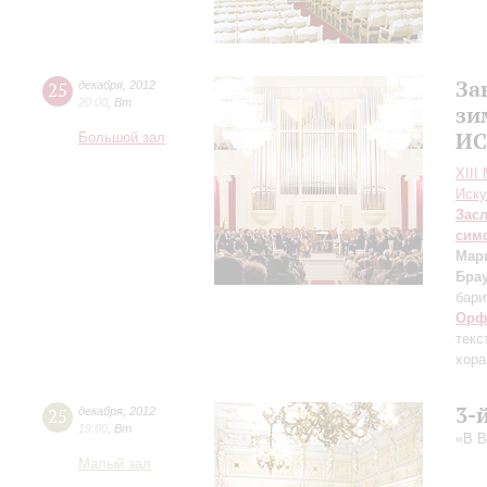
За
25
декабря
,
2012
20:00
,
Вт
зи
ИС
Большой зал
XIII
Иску
Зас
сим
Мар
Бра
бари
Орф
текс
хора
3-
25
декабря
,
2012
19:00
,
Вт
«В 
Малый зал