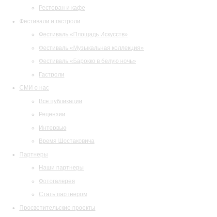
Ресторан и кафе
Фестивали и гастроли
Фестиваль «Площадь Искусств»
Фестиваль «Музыкальная коллекция»
Фестиваль «Барокко в белую ночь»
Гастроли
СМИ о нас
Все публикации
Рецензии
Интервью
Время Шостаковича
Партнеры
Наши партнеры
Фотогалерея
Стать партнером
Просветительские проекты