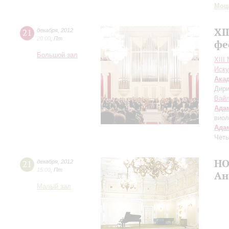
Моц
XI
21
декабря
,
2012
20:00
,
Пт
фе
Большой зал
XIII
Иску
Ака
Дири
Вай
Ада
виол
Ада
Четы
НО
21
декабря
,
2012
15:00
,
Пт
Ан
Малый зал