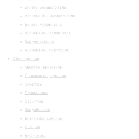
Билеты Большого зала
Абонементы Большого зала
Билеты Малого зала
Абонементы Малого зала
Как купить билет
Абонементы Музитория
О филармонии
Маэстро Темирканов
Правовая информация
Оркестры
Планы залов
Структура
Как добраться
Визит в филармонию
История
Библиотека