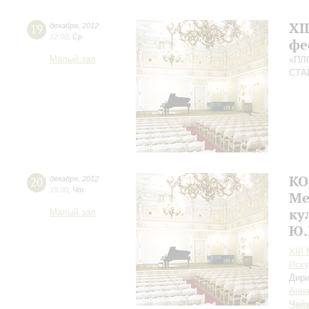
XI
19
декабря
,
2012
12:00
,
Ср
фе
Малый зал
«ПЛ
СТА
КО
20
декабря
,
2012
19:00
,
Чт
Ме
ку
Малый зал
Ю.
XIII
Иску
Дири
Анна
Чай