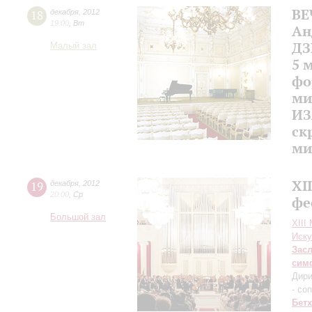
ВЕ
18
декабря
,
2012
19:00
,
Вт
Ан
ДЗ
Малый зал
5 
фо
ми
ИЗ
ск
ми
XI
19
декабря
,
2012
20:00
,
Ср
фе
Большой зал
XIII
Иску
Зас
сим
Дири
- со
Бет