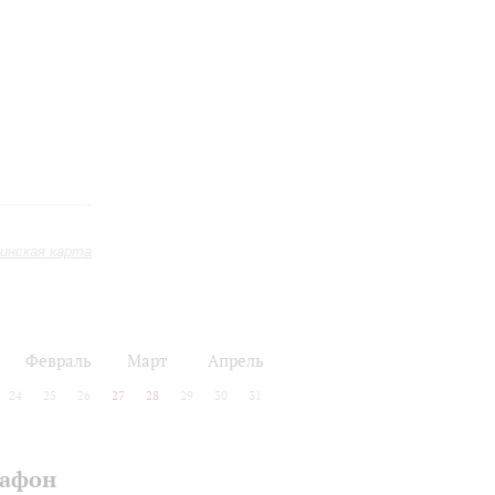
инская карта
Февраль
Март
Апрель
24
25
26
27
28
29
30
31
рафон