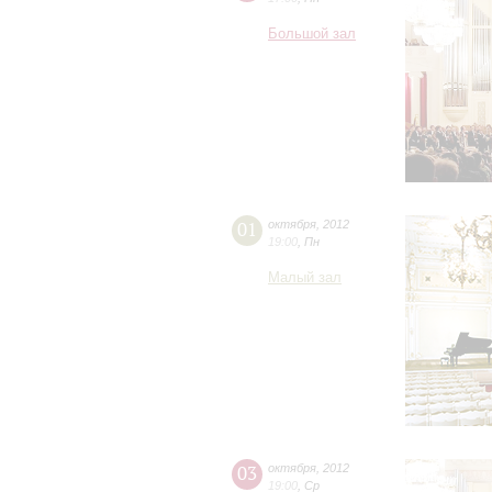
Большой зал
01
октября
,
2012
19:00
,
Пн
Малый зал
03
октября
,
2012
19:00
,
Ср