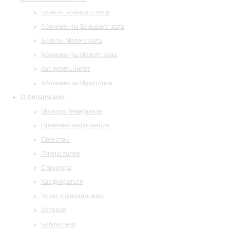
Билеты Большого зала
Абонементы Большого зала
Билеты Малого зала
Абонементы Малого зала
Как купить билет
Абонементы Музитория
О филармонии
Маэстро Темирканов
Правовая информация
Оркестры
Планы залов
Структура
Как добраться
Визит в филармонию
История
Библиотека