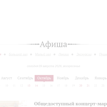
Афиша
я
Большой зал
Малый зал
Лекции
Экскурсии
Пушк
сегодня 09 августа 2026, воскресенье
Август
Сентябрь
Октябрь
Ноябрь
Декабрь
Январь
9
10
11
12
13
14
15
16
17
18
19
20
21
22
23
Общедоступный концерт-ма