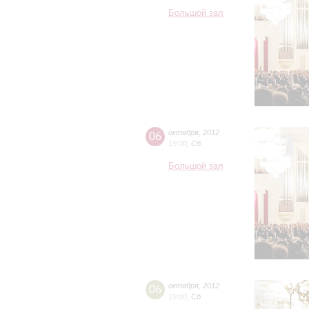
Большой зал
06
октября
,
2012
19:00
,
Сб
Большой зал
06
октября
,
2012
19:00
,
Сб