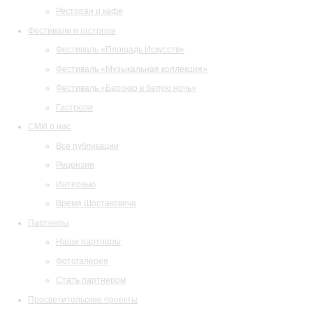
Ресторан и кафе
Фестивали и гастроли
Фестиваль «Площадь Искусств»
Фестиваль «Музыкальная коллекция»
Фестиваль «Барокко в белую ночь»
Гастроли
СМИ о нас
Все публикации
Рецензии
Интервью
Время Шостаковича
Партнеры
Наши партнеры
Фотогалерея
Стать партнером
Просветительские проекты