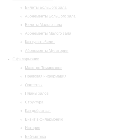
Билеты Большого зала
Абонементы Большого зала
Билеты Малого зала
Абонементы Малого зала
Как купить билет
Абонементы Музитория
О филармонии
Маэстро Темирканов
Правовая информация
Оркестры
Планы залов
Структура
Как добраться
Визит в филармонию
История
Библиотека