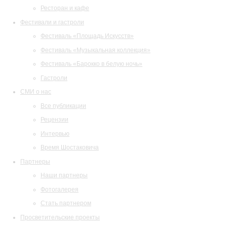
Ресторан и кафе
Фестивали и гастроли
Фестиваль «Площадь Искусств»
Фестиваль «Музыкальная коллекция»
Фестиваль «Барокко в белую ночь»
Гастроли
СМИ о нас
Все публикации
Рецензии
Интервью
Время Шостаковича
Партнеры
Наши партнеры
Фотогалерея
Стать партнером
Просветительские проекты