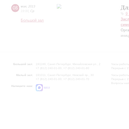
Дл
08
мая
,
2013
19:00
,
Ср
9
Зас
Большой зал
сим
Орг
иниц
Большой зал:
191186, Санкт-Петербург, Михайловская ул., 2
Часы работы
+7 (812) 240-01-00, +7 (812) 240-01-80
Перерыв с 1
Малый зал:
191011, Санкт-Петербург, Невский пр., 30
Часы работы
+7 (812) 240-01-00, +7 (812) 240-01-70
Перерыв с 1
Вопросы на
Напишите нам:
MAX