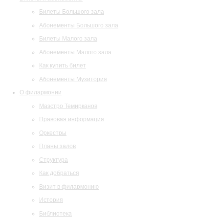
Билеты Большого зала
Абонементы Большого зала
Билеты Малого зала
Абонементы Малого зала
Как купить билет
Абонементы Музитория
О филармонии
Маэстро Темирканов
Правовая информация
Оркестры
Планы залов
Структура
Как добраться
Визит в филармонию
История
Библиотека