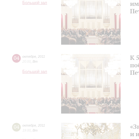
им
Большой зал
Пе
К 
04
октября
,
2011
20:00
,
Вт
по
Пе
Большой зал
«З
04
октября
,
2011
19:00
,
Вт
и 