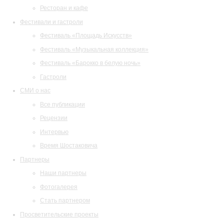
Ресторан и кафе
Фестивали и гастроли
Фестиваль «Площадь Искусств»
Фестиваль «Музыкальная коллекция»
Фестиваль «Барокко в белую ночь»
Гастроли
СМИ о нас
Все публикации
Рецензии
Интервью
Время Шостаковича
Партнеры
Наши партнеры
Фотогалерея
Стать партнером
Просветительские проекты