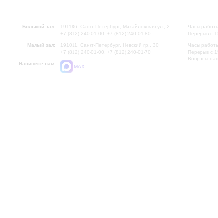
Большой зал:
191186, Санкт-Петербург, Михайловская ул., 2
Часы работы
+7 (812) 240-01-00, +7 (812) 240-01-80
Перерыв с 1
Малый зал:
191011, Санкт-Петербург, Невский пр., 30
Часы работы
+7 (812) 240-01-00, +7 (812) 240-01-70
Перерыв с 1
Вопросы на
Напишите нам:
MAX