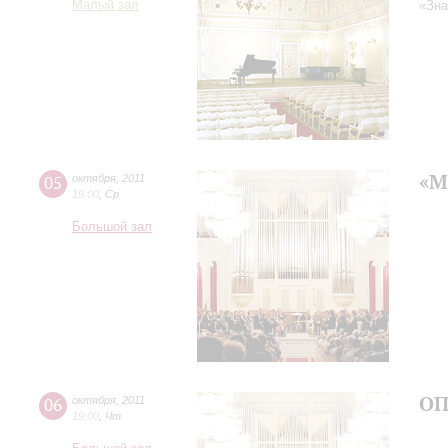
Малый зал
«Зна
«М
05
октября
,
2011
19:00
,
Ср
Большой зал
ОП
06
октября
,
2011
19:00
,
Чт