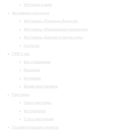
Ресторан и кафе
Фестивали и гастроли
Фестиваль «Площадь Искусств»
Фестиваль «Музыкальная коллекция»
Фестиваль «Барокко в белую ночь»
Гастроли
СМИ о нас
Все публикации
Рецензии
Интервью
Время Шостаковича
Партнеры
Наши партнеры
Фотогалерея
Стать партнером
Просветительские проекты