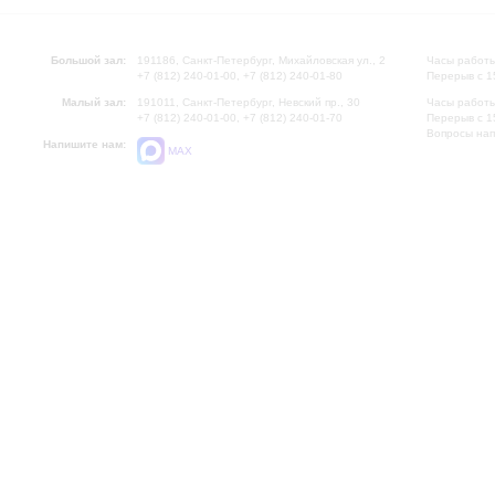
Большой зал:
191186, Санкт-Петербург, Михайловская ул., 2
Часы работы
+7 (812) 240-01-00, +7 (812) 240-01-80
Перерыв с 1
Малый зал:
191011, Санкт-Петербург, Невский пр., 30
Часы работы
+7 (812) 240-01-00, +7 (812) 240-01-70
Перерыв с 1
Вопросы на
Напишите нам:
MAX