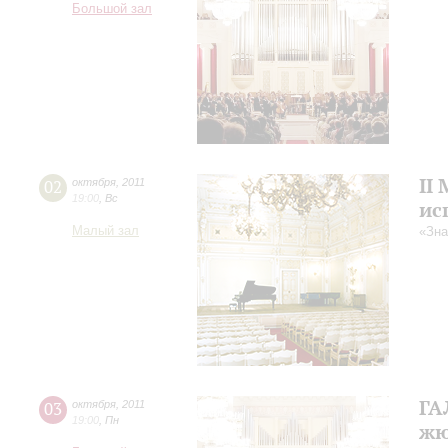
Большой зал
II
02
октября
,
2011
19:00
,
Вс
ис
Малый зал
«Зна
ГА
03
октября
,
2011
19:00
,
Пн
жю