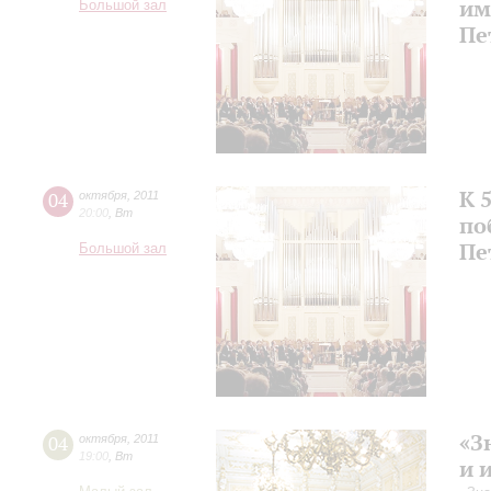
им
Большой зал
Пе
К 
04
октября
,
2011
20:00
,
Вт
по
Пе
Большой зал
«З
04
октября
,
2011
19:00
,
Вт
и 