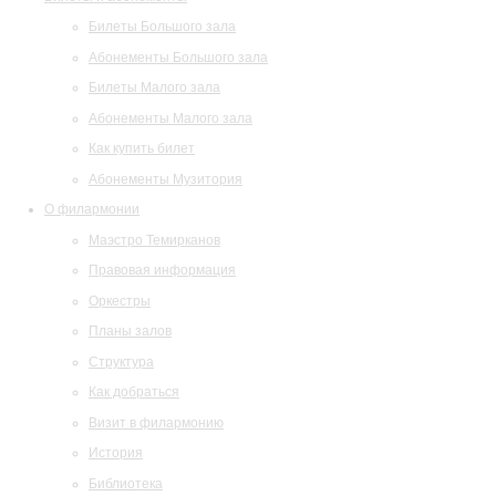
Билеты Большого зала
Абонементы Большого зала
Билеты Малого зала
Абонементы Малого зала
Как купить билет
Абонементы Музитория
О филармонии
Маэстро Темирканов
Правовая информация
Оркестры
Планы залов
Структура
Как добраться
Визит в филармонию
История
Библиотека