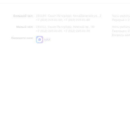
Большой зал:
191186, Санкт-Петербург, Михайловская ул., 2
Часы работы
+7 (812) 240-01-00, +7 (812) 240-01-80
Перерыв с 1
Малый зал:
191011, Санкт-Петербург, Невский пр., 30
Часы работы
+7 (812) 240-01-00, +7 (812) 240-01-70
Перерыв с 1
Вопросы на
Напишите нам:
MAX