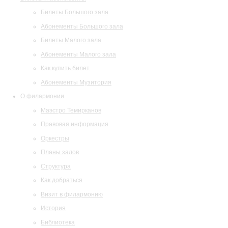
Билеты Большого зала
Абонементы Большого зала
Билеты Малого зала
Абонементы Малого зала
Как купить билет
Абонементы Музитория
О филармонии
Маэстро Темирканов
Правовая информация
Оркестры
Планы залов
Структура
Как добраться
Визит в филармонию
История
Библиотека