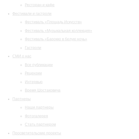
Ресторан и кафе
Фестивали и гастроли
Фестиваль «Площадь Искусств»
Фестиваль «Музыкальная коллекция»
Фестиваль «Барокко в белую ночь»
Гастроли
СМИ о нас
Все публикации
Рецензии
Интервью
Время Шостаковича
Партнеры
Наши партнеры
Фотогалерея
Стать партнером
Просветительские проекты