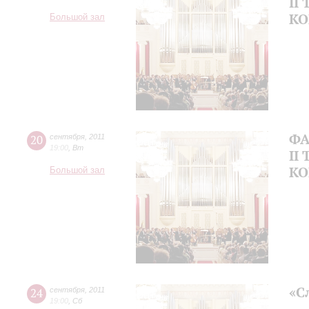
II
КО
Большой зал
ФА
20
сентября
,
2011
19:00
,
Вт
II
КО
Большой зал
«С
24
сентября
,
2011
19:00
,
Сб