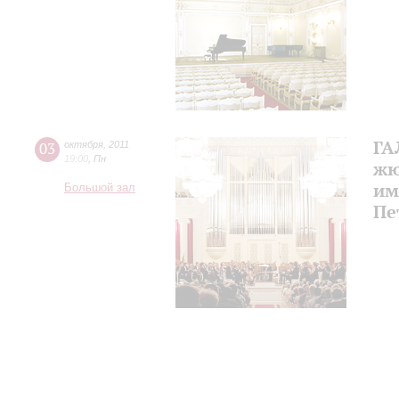
ГА
03
октября
,
2011
19:00
,
Пн
жю
им
Большой зал
Пе