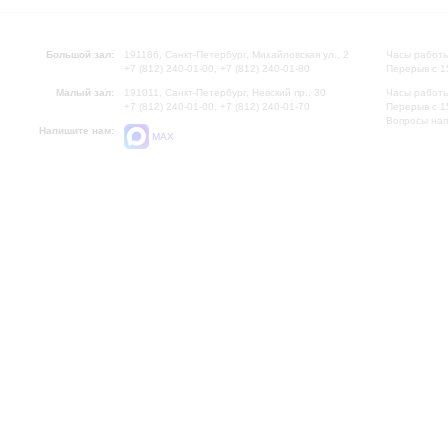
Большой зал:
191186, Санкт-Петербург, Михайловская ул., 2
Часы работы
+7 (812) 240-01-00, +7 (812) 240-01-80
Перерыв с 1
Малый зал:
191011, Санкт-Петербург, Невский пр., 30
Часы работы
+7 (812) 240-01-00, +7 (812) 240-01-70
Перерыв с 1
Вопросы на
Напишите нам:
MAX