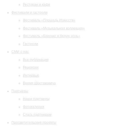
Ресторан и кафе
Фестивали и гастроли
Фестиваль «Площадь Искусств»
Фестиваль «Музыкальная коллекция»
Фестиваль «Барокко в белую ночь»
Гастроли
СМИ о нас
Все публикации
Рецензии
Интервью
Время Шостаковича
Партнеры
Наши партнеры
Фотогалерея
Стать партнером
Просветительские проекты