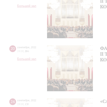
II
КО
Большой зал
ФА
20
сентября
,
2011
19:00
,
Вт
II
КО
Большой зал
«С
24
сентября
,
2011
19:00
,
Сб