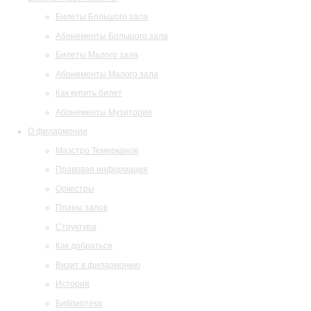
Билеты Большого зала
Абонементы Большого зала
Билеты Малого зала
Абонементы Малого зала
Как купить билет
Абонементы Музитория
О филармонии
Маэстро Темирканов
Правовая информация
Оркестры
Планы залов
Структура
Как добраться
Визит в филармонию
История
Библиотека