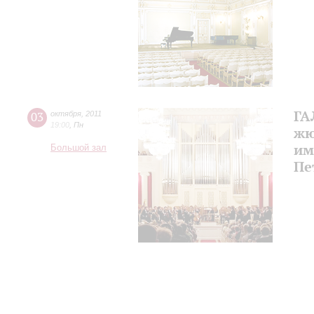
ГА
03
октября
,
2011
19:00
,
Пн
жю
им
Большой зал
Пе