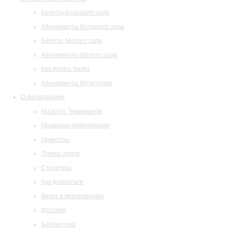
Билеты Большого зала
Абонементы Большого зала
Билеты Малого зала
Абонементы Малого зала
Как купить билет
Абонементы Музитория
О филармонии
Маэстро Темирканов
Правовая информация
Оркестры
Планы залов
Структура
Как добраться
Визит в филармонию
История
Библиотека