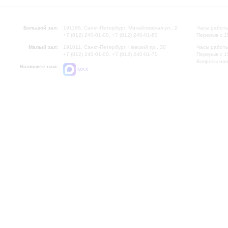
Большой зал:
191186, Санкт-Петербург, Михайловская ул., 2
Часы работы
+7 (812) 240-01-00, +7 (812) 240-01-80
Перерыв с 1
Малый зал:
191011, Санкт-Петербург, Невский пр., 30
Часы работы
+7 (812) 240-01-00, +7 (812) 240-01-70
Перерыв с 1
Вопросы на
Напишите нам:
MAX