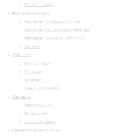
Ресторан и кафе
Фестивали и гастроли
Фестиваль «Площадь Искусств»
Фестиваль «Музыкальная коллекция»
Фестиваль «Барокко в белую ночь»
Гастроли
СМИ о нас
Все публикации
Рецензии
Интервью
Время Шостаковича
Партнеры
Наши партнеры
Фотогалерея
Стать партнером
Просветительские проекты