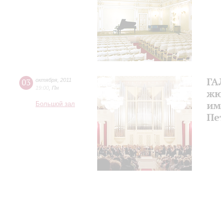
ГА
03
октября
,
2011
19:00
,
Пн
жю
им
Большой зал
Пе