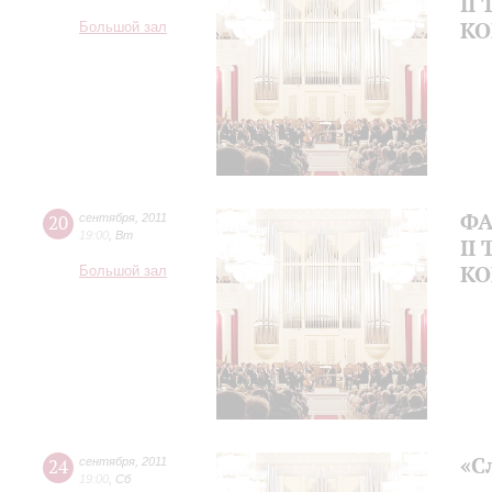
II
КО
Большой зал
ФА
20
сентября
,
2011
19:00
,
Вт
II
КО
Большой зал
«С
24
сентября
,
2011
19:00
,
Сб