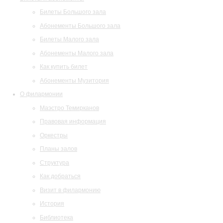
Билеты Большого зала
Абонементы Большого зала
Билеты Малого зала
Абонементы Малого зала
Как купить билет
Абонементы Музитория
О филармонии
Маэстро Темирканов
Правовая информация
Оркестры
Планы залов
Структура
Как добраться
Визит в филармонию
История
Библиотека