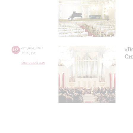
«В
02
октября
,
2011
19:00
,
Вс
Си
Большой зал