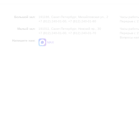
Большой зал:
191186, Санкт-Петербург, Михайловская ул., 2
Часы работы
+7 (812) 240-01-00, +7 (812) 240-01-80
Перерыв с 1
Малый зал:
191011, Санкт-Петербург, Невский пр., 30
Часы работы
+7 (812) 240-01-00, +7 (812) 240-01-70
Перерыв с 1
Вопросы на
Напишите нам:
MAX