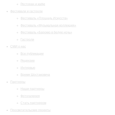
Ресторан и кафе
Фестивали и гастроли
Фестиваль «Площадь Искусств»
Фестиваль «Музыкальная коллекция»
Фестиваль «Барокко в белую ночь»
Гастроли
СМИ о нас
Все публикации
Рецензии
Интервью
Время Шостаковича
Партнеры
Наши партнеры
Фотогалерея
Стать партнером
Просветительские проекты