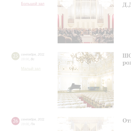
Д.
Большой зал
ШО
25
сентября
,
2011
19:00
,
Вс
ро
Малый зал
От
26
сентября
,
2011
19:00
,
Пн