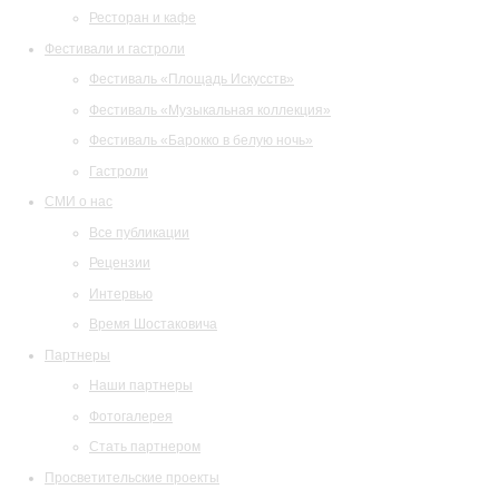
Ресторан и кафе
Фестивали и гастроли
Фестиваль «Площадь Искусств»
Фестиваль «Музыкальная коллекция»
Фестиваль «Барокко в белую ночь»
Гастроли
СМИ о нас
Все публикации
Рецензии
Интервью
Время Шостаковича
Партнеры
Наши партнеры
Фотогалерея
Стать партнером
Просветительские проекты