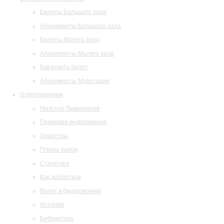
Билеты Большого зала
Абонементы Большого зала
Билеты Малого зала
Абонементы Малого зала
Как купить билет
Абонементы Музитория
О филармонии
Маэстро Темирканов
Правовая информация
Оркестры
Планы залов
Структура
Как добраться
Визит в филармонию
История
Библиотека