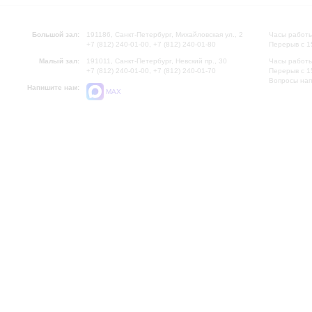
Большой зал:
191186, Санкт-Петербург, Михайловская ул., 2
Часы работы
+7 (812) 240-01-00, +7 (812) 240-01-80
Перерыв с 1
Малый зал:
191011, Санкт-Петербург, Невский пр., 30
Часы работы
+7 (812) 240-01-00, +7 (812) 240-01-70
Перерыв с 1
Вопросы на
Напишите нам:
MAX