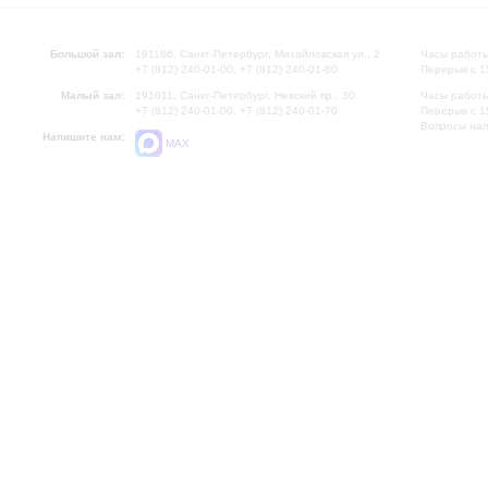
Большой зал:
191186, Санкт-Петербург, Михайловская ул., 2
Часы работы
+7 (812) 240-01-00, +7 (812) 240-01-80
Перерыв с 1
Малый зал:
191011, Санкт-Петербург, Невский пр., 30
Часы работы
+7 (812) 240-01-00, +7 (812) 240-01-70
Перерыв с 1
Вопросы на
Напишите нам:
MAX