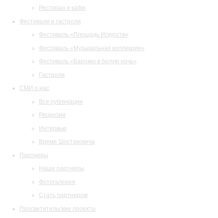
Ресторан и кафе
Фестивали и гастроли
Фестиваль «Площадь Искусств»
Фестиваль «Музыкальная коллекция»
Фестиваль «Барокко в белую ночь»
Гастроли
СМИ о нас
Все публикации
Рецензии
Интервью
Время Шостаковича
Партнеры
Наши партнеры
Фотогалерея
Стать партнером
Просветительские проекты