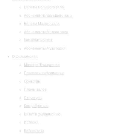
Билеты Большого зала
Абонементы Большого зала
Билеты Малого зала
Абонементы Малого зала
Как купить билет
Абонементы Музитория
О филармонии
Маэстро Темирканов
Правовая информация
Оркестры
Планы залов
Структура
Как добраться
Визит в филармонию
История
Библиотека