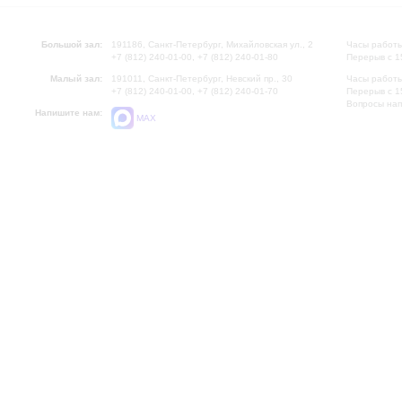
Большой зал:
191186, Санкт-Петербург, Михайловская ул., 2
Часы работы
+7 (812) 240-01-00, +7 (812) 240-01-80
Перерыв с 1
Малый зал:
191011, Санкт-Петербург, Невский пр., 30
Часы работы
+7 (812) 240-01-00, +7 (812) 240-01-70
Перерыв с 1
Вопросы на
Напишите нам:
MAX