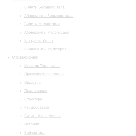
Билеты Большого зала
Абонементы Большого зала
Билеты Малого зала
Абонементы Малого зала
Как купить билет
Абонементы Музитория
О филармонии
Маэстро Темирканов
Правовая информация
Оркестры
Планы залов
Структура
Как добраться
Визит в филармонию
История
Библиотека