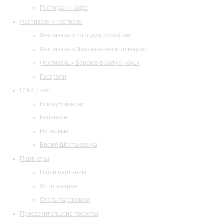
Ресторан и кафе
Фестивали и гастроли
Фестиваль «Площадь Искусств»
Фестиваль «Музыкальная коллекция»
Фестиваль «Барокко в белую ночь»
Гастроли
СМИ о нас
Все публикации
Рецензии
Интервью
Время Шостаковича
Партнеры
Наши партнеры
Фотогалерея
Стать партнером
Просветительские проекты