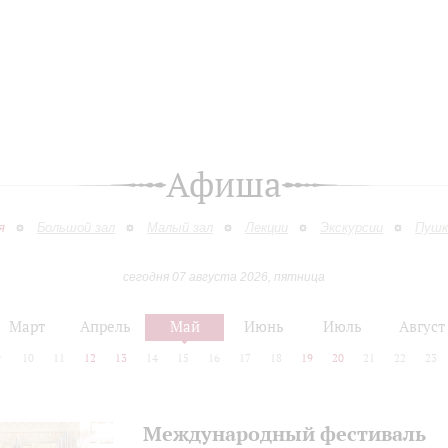
Афиша
я
Большой зал
Малый зал
Лекции
Экскурсии
Пушк
сегодня 07 августа 2026, пятница
Март
Апрель
Май
Июнь
Июль
Август
9
10
11
12
13
14
15
16
17
18
19
20
21
22
23
Международный фестиваль