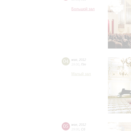
Большой зал
04
мая
,
2012
19:00
,
Пт
Малый зал
05
мая
,
2012
19:00
,
Сб