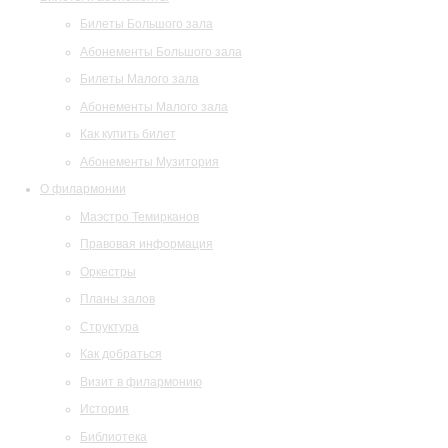
Билеты Большого зала
Абонементы Большого зала
Билеты Малого зала
Абонементы Малого зала
Как купить билет
Абонементы Музитория
О филармонии
Маэстро Темирканов
Правовая информация
Оркестры
Планы залов
Структура
Как добраться
Визит в филармонию
История
Библиотека