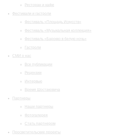
Ресторан и кафе
Фестивали и гастроли
Фестиваль «Площадь Искусств»
Фестиваль «Музыкальная коллекция»
Фестиваль «Барокко в белую ночь»
Гастроли
СМИ о нас
Все публикации
Рецензии
Интервью
Время Шостаковича
Партнеры
Наши партнеры
Фотогалерея
Стать партнером
Просветительские проекты