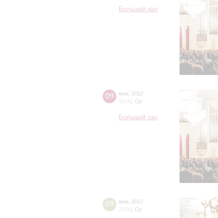
Большой зал
09
мая
,
2012
19:00
,
Ср
Большой зал
09
мая
,
2012
19:00
,
Ср