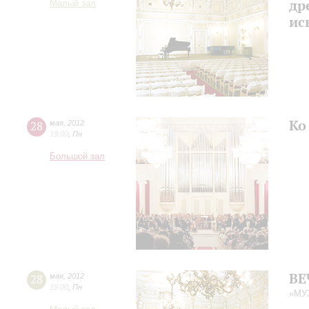
др
Малый зал
ис
Ко
28
мая
,
2012
19:00
,
Пн
Большой зал
ВЕ
28
мая
,
2012
19:00
,
Пн
«МУ