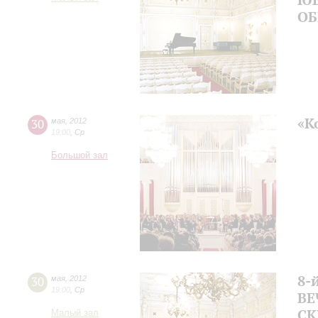
ОБ
«К
30
мая
,
2012
19:00
,
Ср
Большой зал
8-
30
мая
,
2012
19:00
,
Ср
ВЕ
СК
Малый зал