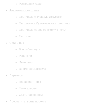
Ресторан и кафе
Фестивали и гастроли
Фестиваль «Площадь Искусств»
Фестиваль «Музыкальная коллекция»
Фестиваль «Барокко в белую ночь»
Гастроли
СМИ о нас
Все публикации
Рецензии
Интервью
Время Шостаковича
Партнеры
Наши партнеры
Фотогалерея
Стать партнером
Просветительские проекты