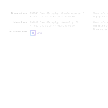
Большой зал:
191186, Санкт-Петербург, Михайловская ул., 2
Часы работы
+7 (812) 240-01-00, +7 (812) 240-01-80
Перерыв с 1
Малый зал:
191011, Санкт-Петербург, Невский пр., 30
Часы работы
+7 (812) 240-01-00, +7 (812) 240-01-70
Перерыв с 1
Вопросы на
Напишите нам:
MAX