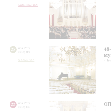
Большой зал
48
22
мая
,
2012
19:00
,
Вт
му
Малый зал
«Пет
ОП
23
мая
,
2012
19:00
,
Ср