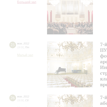
Большой зал
7-
25
мая
,
2012
19:00
,
Пт
ПУ
фо
Малый зал
ар
Ин
ст
кл
вр
7-
26
мая
,
2012
19:00
,
Сб
аб