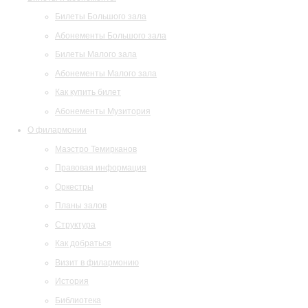
Билеты Большого зала
Абонементы Большого зала
Билеты Малого зала
Абонементы Малого зала
Как купить билет
Абонементы Музитория
О филармонии
Маэстро Темирканов
Правовая информация
Оркестры
Планы залов
Структура
Как добраться
Визит в филармонию
История
Библиотека