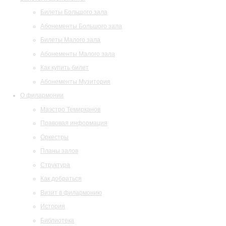
Билеты Большого зала
Абонементы Большого зала
Билеты Малого зала
Абонементы Малого зала
Как купить билет
Абонементы Музитория
О филармонии
Маэстро Темирканов
Правовая информация
Оркестры
Планы залов
Структура
Как добраться
Визит в филармонию
История
Библиотека