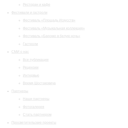
Ресторан и кафе
Фестивали и гастроли
Фестиваль «Площадь Искусств»
Фестиваль «Музыкальная коллекция»
Фестиваль «Барокко в белую ночь»
Гастроли
СМИ о нас
Все публикации
Рецензии
Интервью
Время Шостаковича
Партнеры
Наши партнеры
Фотогалерея
Стать партнером
Просветительские проекты