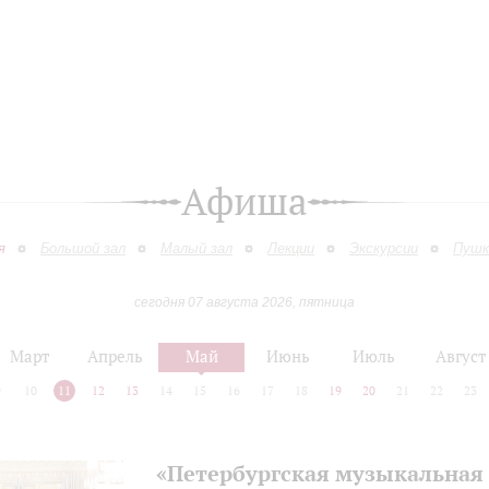
Афиша
я
Большой зал
Малый зал
Лекции
Экскурсии
Пушк
сегодня 07 августа 2026, пятница
Март
Апрель
Май
Июнь
Июль
Август
9
10
11
12
13
14
15
16
17
18
19
20
21
22
23
«Петербургская музыкальная