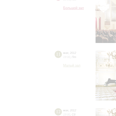
Большой зал
11
мая
,
2012
19:00
,
Пт
Малый зал
12
мая
,
2012
19:00
,
Сб