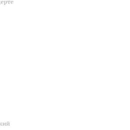
ерте
кий