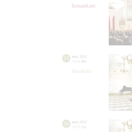
Большой зал
15
мая
,
2012
19:00
,
Вт
Малый зал
16
мая
,
2012
19:00
,
Ср