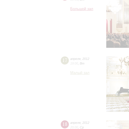
Большой зал
17
апреля
,
2012
19:00
,
Вт
Малый зал
18
апреля
,
2012
20:00
,
Ср