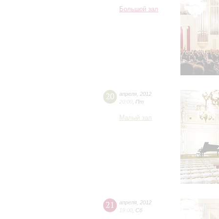
Большой зал
20
апреля
,
2012
20:00
,
Пт
Малый зал
21
апреля
,
2012
19:00
,
Сб