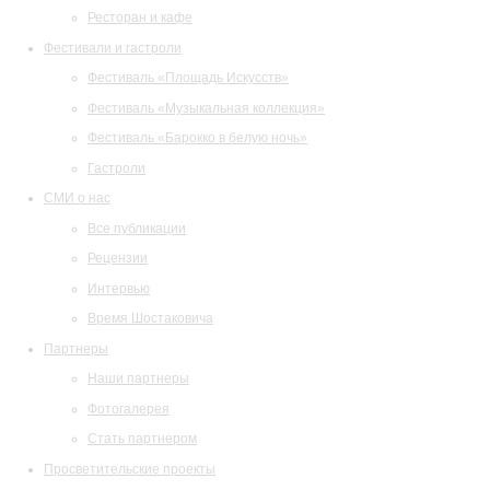
Ресторан и кафе
Фестивали и гастроли
Фестиваль «Площадь Искусств»
Фестиваль «Музыкальная коллекция»
Фестиваль «Барокко в белую ночь»
Гастроли
СМИ о нас
Все публикации
Рецензии
Интервью
Время Шостаковича
Партнеры
Наши партнеры
Фотогалерея
Стать партнером
Просветительские проекты