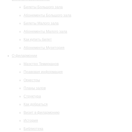
Билеты Большого зала
Абонементы Большого зала
Билеты Малого зала
Абонементы Малого зала
Как купить билет
Абонементы Музитория
О филармонии
Маэстро Темирканов
Правовая информация
Оркестры
Планы залов
Структура
Как добраться
Визит в филармонию
История
Библиотека