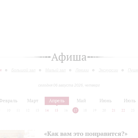
Афиша
я
Большой зал
Малый зал
Лекции
Экскурсии
Пушк
сегодня 06 августа 2026, четверг
Февраль
Март
Апрель
Май
Июнь
Июль
9
10
11
12
13
14
15
16
17
18
19
20
21
22
23
«Как вам это понравится?»