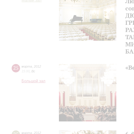
Лю
Малый зал
со
ДЮ
ГР
РА
ТА
МИ
Б
«В
25
марта
,
2012
15:00
,
Вс
Большой зал
6-
марта
,
2012