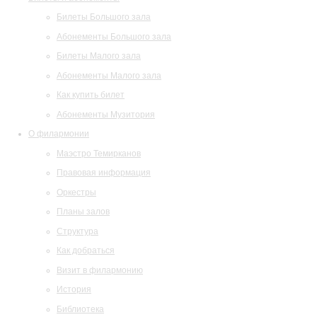
Билеты Большого зала
Абонементы Большого зала
Билеты Малого зала
Абонементы Малого зала
Как купить билет
Абонементы Музитория
О филармонии
Маэстро Темирканов
Правовая информация
Оркестры
Планы залов
Структура
Как добраться
Визит в филармонию
История
Библиотека