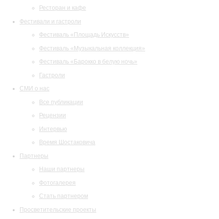
Ресторан и кафе
Фестивали и гастроли
Фестиваль «Площадь Искусств»
Фестиваль «Музыкальная коллекция»
Фестиваль «Барокко в белую ночь»
Гастроли
СМИ о нас
Все публикации
Рецензии
Интервью
Время Шостаковича
Партнеры
Наши партнеры
Фотогалерея
Стать партнером
Просветительские проекты