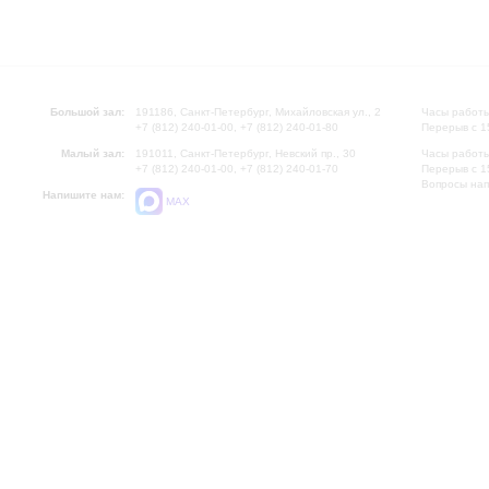
Большой зал:
191186, Санкт-Петербург, Михайловская ул., 2
Часы работы
+7 (812) 240-01-00, +7 (812) 240-01-80
Перерыв с 1
Малый зал:
191011, Санкт-Петербург, Невский пр., 30
Часы работы
+7 (812) 240-01-00, +7 (812) 240-01-70
Перерыв с 1
Вопросы на
Напишите нам:
MAX