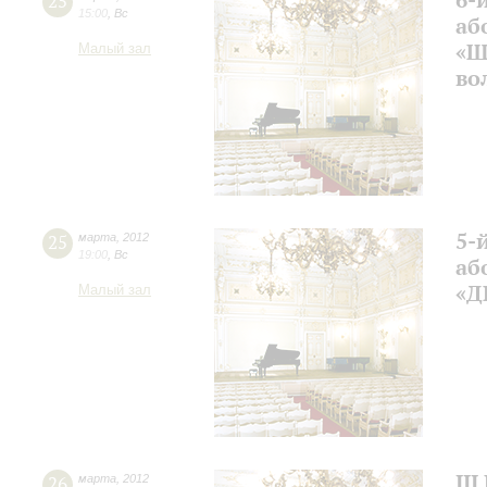
25
15:00
,
Вс
аб
«Ш
Малый зал
во
5-
25
марта
,
2012
19:00
,
Вс
аб
«Д
Малый зал
II
26
марта
,
2012